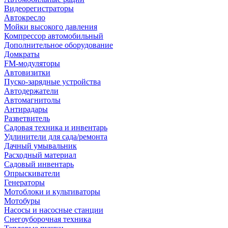
Видеорегистраторы
Автокресло
Мойки высокого давления
Компрессор автомобильный
Дополнительное оборудование
Домкраты
FM-модуляторы
Автовизитки
Пуско-зарядные устройства
Автодержатели
Автомагнитолы
Антирадары
Разветвитель
Садовая техника и инвентарь
Удлинители для сада/ремонта
Дачный умывальник
Расходный материал
Садовый инвентарь
Опрыскиватели
Генераторы
Мотоблоки и культиваторы
Мотобуры
Насосы и насосные станции
Снегоуборочная техника