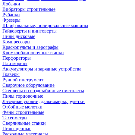
Лобзики
Вибраторы строительные
Рубанки
Фрезеры
Шлифовальные, полировальные машины
Гайковерты и винтоверты
Пилы дисковые
Компрессоры
Краскопульты и аэрографы
Кромкооблицовочные станки
Перфораторы
Плиткорезы
Аккумуляторы и зарядные устройства
Граверы
Ручной инструмент
Сварочное оборудование
Степлеры и гвоздезабивные пистолеты
Пилы торцовочные
Лазерные уровни, дальномеры, рулетки
Отбойные молотки
Фены строительные
Тахеометры
Сверлильные станки
Пилы цепные
Расходные материалы