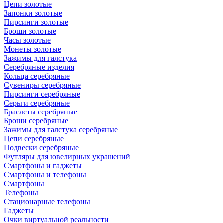
Цепи золотые
Запонки золотые
Пирсинги золотые
Броши золотые
Часы золотые
Монеты золотые
Зажимы для галстука
Серебряные изделия
Кольца серебряные
Сувениры серебряные
Пирсинги серебряные
Серьги серебряные
Браслеты серебряные
Броши серебряные
Зажимы для галстука серебряные
Цепи серебряные
Подвески серебряные
Футляры для ювелирных украшений
Смартфоны и гаджеты
Смартфоны и телефоны
Смартфоны
Телефоны
Стационарные телефоны
Гаджеты
Очки виртуальной реальности