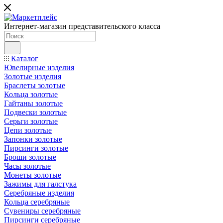
Интернет-магазин представительского класса
Каталог
Ювелирные изделия
Золотые изделия
Браслеты золотые
Кольца золотые
Гайтаны золотые
Подвески золотые
Серьги золотые
Цепи золотые
Запонки золотые
Пирсинги золотые
Броши золотые
Часы золотые
Монеты золотые
Зажимы для галстука
Серебряные изделия
Кольца серебряные
Сувениры серебряные
Пирсинги серебряные