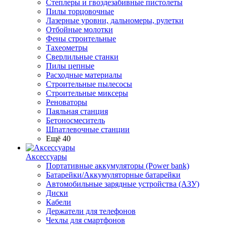
Степлеры и гвоздезабивные пистолеты
Пилы торцовочные
Лазерные уровни, дальномеры, рулетки
Отбойные молотки
Фены строительные
Тахеометры
Сверлильные станки
Пилы цепные
Расходные материалы
Строительные пылесосы
Строительные миксеры
Реноваторы
Паяльная станция
Бетоносмеситель
Шпатлевочные станции
Ещё 40
Аксессуары
Портативные аккумуляторы (Power bank)
Батарейки/Аккумуляторные батарейки
Автомобильные зарядные устройства (АЗУ)
Диски
Кабели
Держатели для телефонов
Чехлы для смартфонов