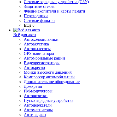
Сетевые зарядные устройства (СЗУ)
Защитные стекла
Флеш-накопители и карты памяти
Переходники
Сетевые фильтры
Ещё 8
Всё для авто
Автохолодильники
Автоакустика
Автопылесосы
GPS-навигаторы
Автомобильные рации
Видеорегистраторы
Автокресло
Мойки высокого давления
Компрессор автомобильный
Дополнительное оборудование
Домкраты
FM-модуляторы
Автовизитки
Пуско-зарядные устройства
Автодержатели
Автомагнитолы
Антирадары