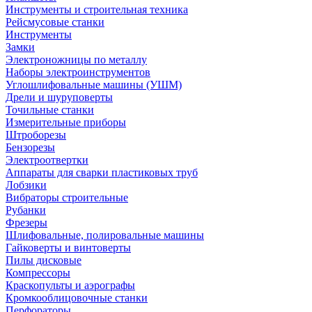
Инструменты и строительная техника
Рейсмусовые станки
Инструменты
Замки
Электроножницы по металлу
Наборы электроинструментов
Углошлифовальные машины (УШМ)
Дрели и шуруповерты
Точильные станки
Измерительные приборы
Штроборезы
Бензорезы
Электроотвертки
Аппараты для сварки пластиковых труб
Лобзики
Вибраторы строительные
Рубанки
Фрезеры
Шлифовальные, полировальные машины
Гайковерты и винтоверты
Пилы дисковые
Компрессоры
Краскопульты и аэрографы
Кромкооблицовочные станки
Перфораторы