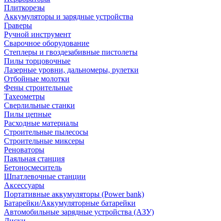
Плиткорезы
Аккумуляторы и зарядные устройства
Граверы
Ручной инструмент
Сварочное оборудование
Степлеры и гвоздезабивные пистолеты
Пилы торцовочные
Лазерные уровни, дальномеры, рулетки
Отбойные молотки
Фены строительные
Тахеометры
Сверлильные станки
Пилы цепные
Расходные материалы
Строительные пылесосы
Строительные миксеры
Реноваторы
Паяльная станция
Бетоносмеситель
Шпатлевочные станции
Аксессуары
Портативные аккумуляторы (Power bank)
Батарейки/Аккумуляторные батарейки
Автомобильные зарядные устройства (АЗУ)
Диски