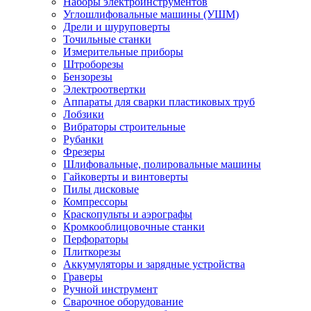
Наборы электроинструментов
Углошлифовальные машины (УШМ)
Дрели и шуруповерты
Точильные станки
Измерительные приборы
Штроборезы
Бензорезы
Электроотвертки
Аппараты для сварки пластиковых труб
Лобзики
Вибраторы строительные
Рубанки
Фрезеры
Шлифовальные, полировальные машины
Гайковерты и винтоверты
Пилы дисковые
Компрессоры
Краскопульты и аэрографы
Кромкооблицовочные станки
Перфораторы
Плиткорезы
Аккумуляторы и зарядные устройства
Граверы
Ручной инструмент
Сварочное оборудование