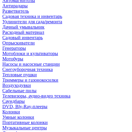
Автомагнитолы
Антирадары
Разветвитель
Садовая техника и инвентарь
Удлинители для сада/ремонта
Дачный умывальник
Расходный материал
Садовый инвентарь
Опрыскиватели
Генераторы
Мотоблоки и культиваторы
Мотобуры
Насосы и насосные станции
Снегоуборочная техника
Тепловые пушки
Триммеры и газонокосилки
Воздуходувки
Сабельные пилы
Телевизоры, аудио-видео техника
Саундбары
DVD, Bly-Ray-плееры
Колонки
Умные колонки
Портативные колонки
Музыкальные центры