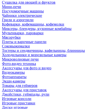
Сушилка для овощей и фруктов
Мини-печи
Посудомоечные машины
Чайники электрические
Грили и аэрогрили
Кофеварки, кофемашины, кофемолки
Миксеры, блендеры, кухонные комбайны
Мультиварки, пароварки
Мясорубки
Плиты и варочные панели
Соковыжималки
Тостеры и сендвичницы, вафельницы, блинницы
Холодильники и морозильные камеры
Микроволновые печи
Фото-видео техника
Аксессуары для фото и видео
Видеокамеры
Фотоаппараты
Экшн-камеры
Товары для геймеров
Аксессуары для приставок
Джойстики, геймпады, рули
Игровые консоли
Игровые приставки
Диски игровые