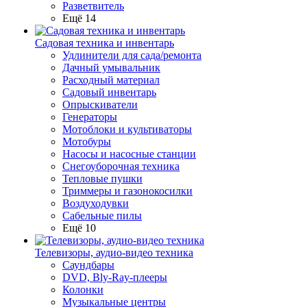
Разветвитель
Ещё 14
Садовая техника и инвентарь
Удлинители для сада/ремонта
Дачный умывальник
Расходный материал
Садовый инвентарь
Опрыскиватели
Генераторы
Мотоблоки и культиваторы
Мотобуры
Насосы и насосные станции
Снегоуборочная техника
Тепловые пушки
Триммеры и газонокосилки
Воздуходувки
Сабельные пилы
Ещё 10
Телевизоры, аудио-видео техника
Саундбары
DVD, Bly-Ray-плееры
Колонки
Музыкальные центры