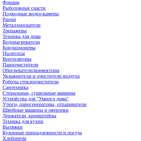
Фонари
Рыболовные снасти
Подводные видео-камеры
Рации
Металлоискатели
Тренажеры
Техника для дома
Водонагреватели
Кондиционеры
Пылесосы
Вентиляторы
Пароочистители
Обогреватели/конвекторы
Увлажнители и очистители воздуха
Роботы стеклоочистители
Сантехника
Стиральные, сушильные машины
Устройства для "Умного дома"
Утюги, парогенераторы, отпариватели
Швейные машины и оверлоки
Держатели, кронштейны
Техника для кухни
Вытяжки
Кухонные принадлежности и посуда
Хлебопечи