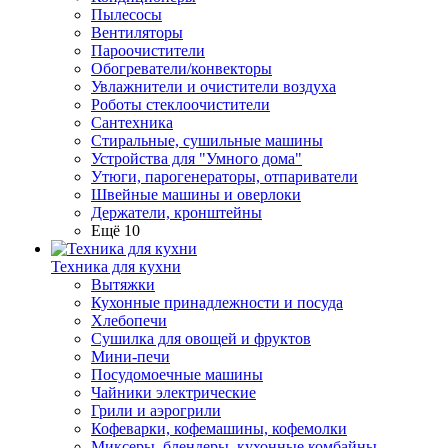
Пылесосы
Вентиляторы
Пароочистители
Обогреватели/конвекторы
Увлажнители и очистители воздуха
Роботы стеклоочистители
Сантехника
Стиральные, сушильные машины
Устройства для "Умного дома"
Утюги, парогенераторы, отпариватели
Швейные машины и оверлоки
Держатели, кронштейны
Ещё 10
Техника для кухни
Вытяжки
Кухонные принадлежности и посуда
Хлебопечи
Сушилка для овощей и фруктов
Мини-печи
Посудомоечные машины
Чайники электрические
Грили и аэрогрили
Кофеварки, кофемашины, кофемолки
Миксеры, блендеры, кухонные комбайны