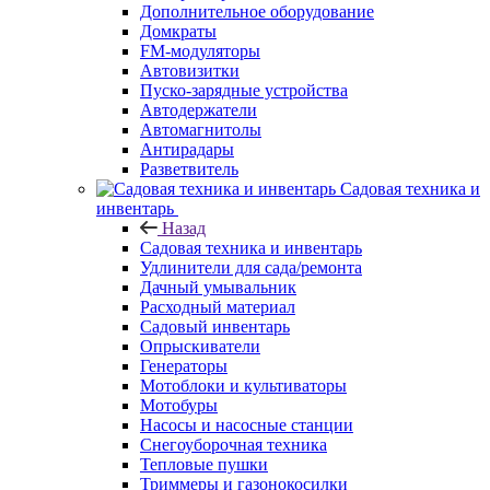
Дополнительное оборудование
Домкраты
FM-модуляторы
Автовизитки
Пуско-зарядные устройства
Автодержатели
Автомагнитолы
Антирадары
Разветвитель
Садовая техника и
инвентарь
Назад
Садовая техника и инвентарь
Удлинители для сада/ремонта
Дачный умывальник
Расходный материал
Садовый инвентарь
Опрыскиватели
Генераторы
Мотоблоки и культиваторы
Мотобуры
Насосы и насосные станции
Снегоуборочная техника
Тепловые пушки
Триммеры и газонокосилки