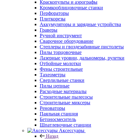
Краскопульты и аэрографы
Кромкооблицовочные станки
Перфораторы
Плиткорезы
Аккумуляторы и зарядные устройства
Граверы
Ручной инструмент
Сварочное оборудование
Степлеры и гвоздезабивные пистолеты
Пилы торцовочные
Лазерные уровни, дальномеры, рулетки
Отбойные молотки
Фены строительные
Тахеометры
Сверлильные станки
Пилы цепные
Расходные материалы
Строительные пылесосы
Строительные миксеры
Реноваторы
Паяльная станция
Бетоносмеситель
Шпатлевочные станции
Аксессуары
Назад