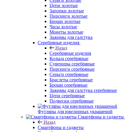
Серьги золотые
Цепи золотые
Запонки золотые
Пирсинги золотые
Броши золотые
Часы золотые
Монеты золотые
Зажимы для галстука
Серебряные изделия
Назад
Серебряные изделия
Кольца серебряные
Сувениры серебряные
Пирсинги серебряные
Серьги серебряные
Браслеты серебряные
Броши серебряные
Зажимы для галстука серебряные
Цепи серебряные
Подвески серебряные
Футляры для ювелирных украшений
Смартфоны и гаджеты
Назад
Смартфоны и гаджеты