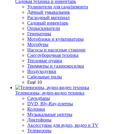
Садовая техника и инвентарь
Удлинители для сада/ремонта
Дачный умывальник
Расходный материал
Садовый инвентарь
Опрыскиватели
Генераторы
Мотоблоки и культиваторы
Мотобуры
Насосы и насосные станции
Снегоуборочная техника
Тепловые пушки
Триммеры и газонокосилки
Воздуходувки
Сабельные пилы
Ещё 10
Телевизоры, аудио-видео техника
Саундбары
DVD, Bly-Ray-плееры
Колонки
Музыкальные центры
Диктофоны
Аксессуары для аудио, видео и TV
Телевизоры