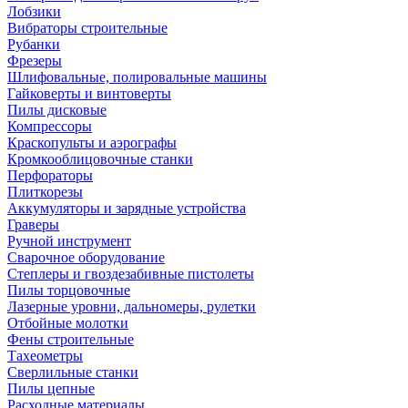
Лобзики
Вибраторы строительные
Рубанки
Фрезеры
Шлифовальные, полировальные машины
Гайковерты и винтоверты
Пилы дисковые
Компрессоры
Краскопульты и аэрографы
Кромкооблицовочные станки
Перфораторы
Плиткорезы
Аккумуляторы и зарядные устройства
Граверы
Ручной инструмент
Сварочное оборудование
Степлеры и гвоздезабивные пистолеты
Пилы торцовочные
Лазерные уровни, дальномеры, рулетки
Отбойные молотки
Фены строительные
Тахеометры
Сверлильные станки
Пилы цепные
Расходные материалы