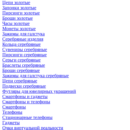
Цепи золотые
Запонки золотые
Пирсинги золотые
Броши золотые
Часы золотые
Монеты золотые
Зажимы для галстука
Серебряные изделия
Кольца серебряные
Сувениры серебряные
Пирсинги серебряные
Серьги серебряные
Браслеты серебряные
Броши серебряные
Зажимы для галстука серебряные
Цепи серебряные
Подвески серебряные
Футляры для ювелирных украшений
Смартфоны и гаджеты
Смартфоны и телефоны
Смартфоны
Телефоны
Стационарные телефоны
Гаджеты
Очки виртуальной реальности