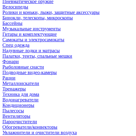
Пневматическое оружие
Велосипеды
Ролики и коньки, лыжи, защитные аксессуары
Бинокли, телескопы, микроскопы
Бассейны
Музыкальные инструменты
Гитары и комплектующие
Самокаты и электросамокаты
Спец одежда
Надувные лодки и матрасы
Палатки, тенты, спальные мешки
Фонари
Рыболовные снасти
Подводные видео-камеры
Рации
Металлоискатели
Тренажеры
Техника для дома
Водонагреватели
Кондиционеры
Пылесосы
Вентиляторы
Пароочистители
Обогреватели/конвекторы
Увлажнители и очистители воздуха