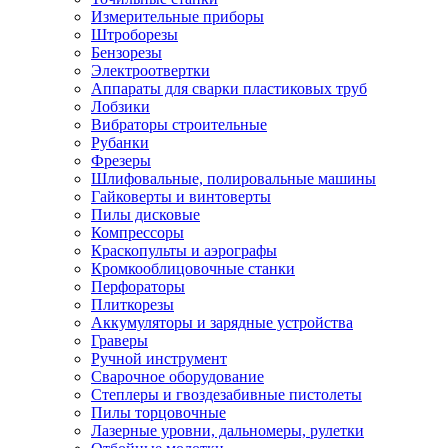
Измерительные приборы
Штроборезы
Бензорезы
Электроотвертки
Аппараты для сварки пластиковых труб
Лобзики
Вибраторы строительные
Рубанки
Фрезеры
Шлифовальные, полировальные машины
Гайковерты и винтоверты
Пилы дисковые
Компрессоры
Краскопульты и аэрографы
Кромкооблицовочные станки
Перфораторы
Плиткорезы
Аккумуляторы и зарядные устройства
Граверы
Ручной инструмент
Сварочное оборудование
Степлеры и гвоздезабивные пистолеты
Пилы торцовочные
Лазерные уровни, дальномеры, рулетки