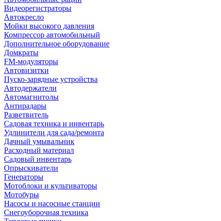
Видеорегистраторы
Автокресло
Мойки высокого давления
Компрессор автомобильный
Дополнительное оборудование
Домкраты
FM-модуляторы
Автовизитки
Пуско-зарядные устройства
Автодержатели
Автомагнитолы
Антирадары
Разветвитель
Садовая техника и инвентарь
Удлинители для сада/ремонта
Дачный умывальник
Расходный материал
Садовый инвентарь
Опрыскиватели
Генераторы
Мотоблоки и культиваторы
Мотобуры
Насосы и насосные станции
Снегоуборочная техника