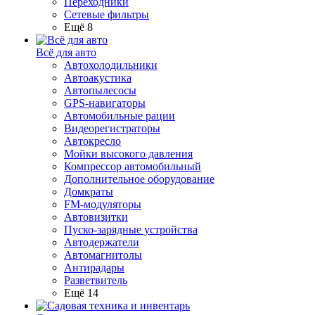
Переходники
Сетевые фильтры
Ещё 8
Всё для авто
Автохолодильники
Автоакустика
Автопылесосы
GPS-навигаторы
Автомобильные рации
Видеорегистраторы
Автокресло
Мойки высокого давления
Компрессор автомобильный
Дополнительное оборудование
Домкраты
FM-модуляторы
Автовизитки
Пуско-зарядные устройства
Автодержатели
Автомагнитолы
Антирадары
Разветвитель
Ещё 14