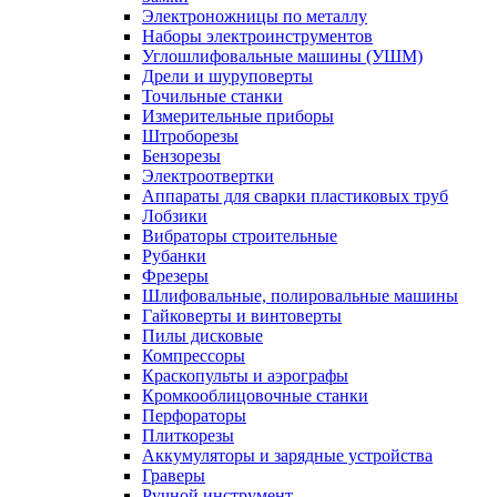
Электроножницы по металлу
Наборы электроинструментов
Углошлифовальные машины (УШМ)
Дрели и шуруповерты
Точильные станки
Измерительные приборы
Штроборезы
Бензорезы
Электроотвертки
Аппараты для сварки пластиковых труб
Лобзики
Вибраторы строительные
Рубанки
Фрезеры
Шлифовальные, полировальные машины
Гайковерты и винтоверты
Пилы дисковые
Компрессоры
Краскопульты и аэрографы
Кромкооблицовочные станки
Перфораторы
Плиткорезы
Аккумуляторы и зарядные устройства
Граверы
Ручной инструмент