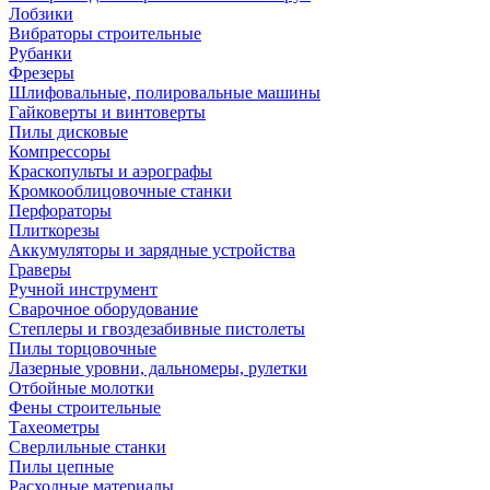
Лобзики
Вибраторы строительные
Рубанки
Фрезеры
Шлифовальные, полировальные машины
Гайковерты и винтоверты
Пилы дисковые
Компрессоры
Краскопульты и аэрографы
Кромкооблицовочные станки
Перфораторы
Плиткорезы
Аккумуляторы и зарядные устройства
Граверы
Ручной инструмент
Сварочное оборудование
Степлеры и гвоздезабивные пистолеты
Пилы торцовочные
Лазерные уровни, дальномеры, рулетки
Отбойные молотки
Фены строительные
Тахеометры
Сверлильные станки
Пилы цепные
Расходные материалы