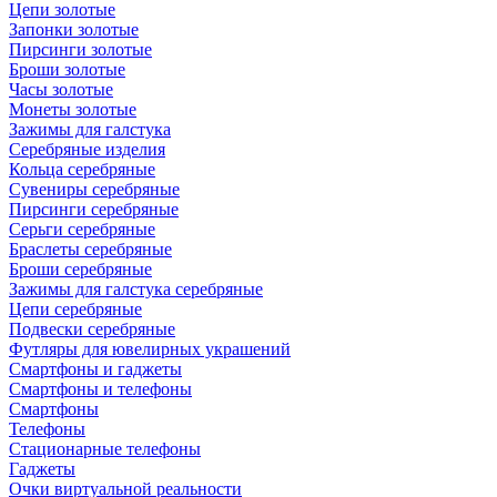
Цепи золотые
Запонки золотые
Пирсинги золотые
Броши золотые
Часы золотые
Монеты золотые
Зажимы для галстука
Серебряные изделия
Кольца серебряные
Сувениры серебряные
Пирсинги серебряные
Серьги серебряные
Браслеты серебряные
Броши серебряные
Зажимы для галстука серебряные
Цепи серебряные
Подвески серебряные
Футляры для ювелирных украшений
Смартфоны и гаджеты
Смартфоны и телефоны
Смартфоны
Телефоны
Стационарные телефоны
Гаджеты
Очки виртуальной реальности