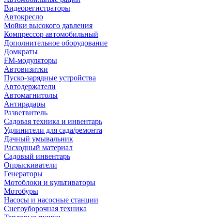
Видеорегистраторы
Автокресло
Мойки высокого давления
Компрессор автомобильный
Дополнительное оборудование
Домкраты
FM-модуляторы
Автовизитки
Пуско-зарядные устройства
Автодержатели
Автомагнитолы
Антирадары
Разветвитель
Садовая техника и инвентарь
Удлинители для сада/ремонта
Дачный умывальник
Расходный материал
Садовый инвентарь
Опрыскиватели
Генераторы
Мотоблоки и культиваторы
Мотобуры
Насосы и насосные станции
Снегоуборочная техника