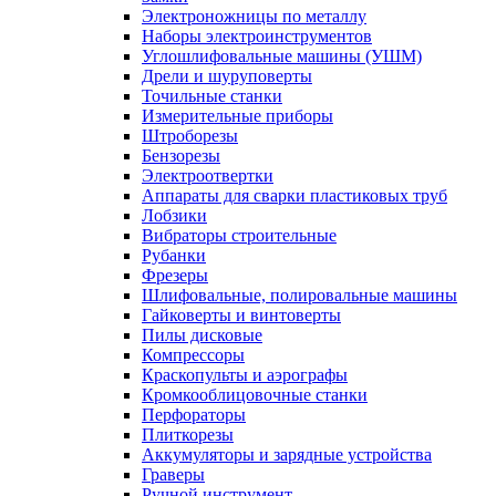
Электроножницы по металлу
Наборы электроинструментов
Углошлифовальные машины (УШМ)
Дрели и шуруповерты
Точильные станки
Измерительные приборы
Штроборезы
Бензорезы
Электроотвертки
Аппараты для сварки пластиковых труб
Лобзики
Вибраторы строительные
Рубанки
Фрезеры
Шлифовальные, полировальные машины
Гайковерты и винтоверты
Пилы дисковые
Компрессоры
Краскопульты и аэрографы
Кромкооблицовочные станки
Перфораторы
Плиткорезы
Аккумуляторы и зарядные устройства
Граверы
Ручной инструмент