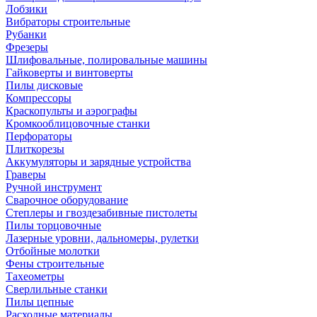
Лобзики
Вибраторы строительные
Рубанки
Фрезеры
Шлифовальные, полировальные машины
Гайковерты и винтоверты
Пилы дисковые
Компрессоры
Краскопульты и аэрографы
Кромкооблицовочные станки
Перфораторы
Плиткорезы
Аккумуляторы и зарядные устройства
Граверы
Ручной инструмент
Сварочное оборудование
Степлеры и гвоздезабивные пистолеты
Пилы торцовочные
Лазерные уровни, дальномеры, рулетки
Отбойные молотки
Фены строительные
Тахеометры
Сверлильные станки
Пилы цепные
Расходные материалы