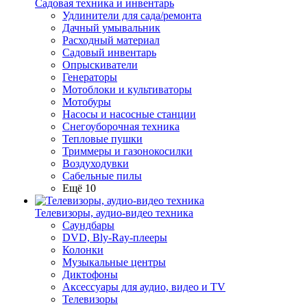
Садовая техника и инвентарь
Удлинители для сада/ремонта
Дачный умывальник
Расходный материал
Садовый инвентарь
Опрыскиватели
Генераторы
Мотоблоки и культиваторы
Мотобуры
Насосы и насосные станции
Снегоуборочная техника
Тепловые пушки
Триммеры и газонокосилки
Воздуходувки
Сабельные пилы
Ещё 10
Телевизоры, аудио-видео техника
Саундбары
DVD, Bly-Ray-плееры
Колонки
Музыкальные центры
Диктофоны
Аксессуары для аудио, видео и TV
Телевизоры