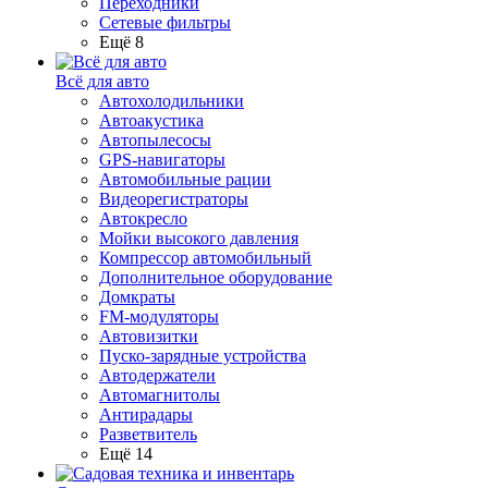
Переходники
Сетевые фильтры
Ещё 8
Всё для авто
Автохолодильники
Автоакустика
Автопылесосы
GPS-навигаторы
Автомобильные рации
Видеорегистраторы
Автокресло
Мойки высокого давления
Компрессор автомобильный
Дополнительное оборудование
Домкраты
FM-модуляторы
Автовизитки
Пуско-зарядные устройства
Автодержатели
Автомагнитолы
Антирадары
Разветвитель
Ещё 14