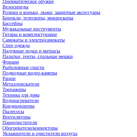
Пневматическое оружие
Велосипеды
Ролики и коньки, лыжи, защитные аксессуары
Бинокли, телескопы, микроскопы
Бассейны
Музыкальные инструменты
Гитары и комплектующие
Самокаты и электросамокаты
Спец одежда
Надувные лодки и матрасы
Палатки, тенты, спальные мешки
Фонари
Рыболовные снасти
Подводные видео-камеры
Рации
Металлоискатели
Тренажеры
Техника для дома
Водонагреватели
Кондиционеры
Пылесосы
Вентиляторы
Пароочистители
Обогреватели/конвекторы
Увлажнители и очистители воздуха