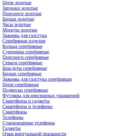
Цепи золотые
Запонки золотые
Пирсинги золотые
Броши золотые
Часы золотые
Монеты золотые
Зажимы для галстука
Серебряные изделия
Кольца серебряные
Сувениры серебряные
Пирсинги серебряные
Серьги серебряные
Браслеты серебряные
Броши серебряные
Зажимы для галстука серебряные
Цепи серебряные
Подвески серебряные
Футляры для ювелирных украшений
Смартфоны и гаджеты
Смартфоны и телефоны
Смартфоны
Телефоны
Стационарные телефоны
Гаджеты
Очки виртуальной реальности