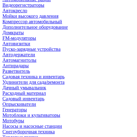
Видеорегистраторы
Автокресло
Мойки высокого давления
Компрессор автомобильный
Дополнительное оборудование
Домкраты
FM-модуляторы
Автовизитки
Пуско-зарядные устройства
Автодержатели
Автомагнитолы
Антирадары
Разветвитель
Садовая техника и инвентарь
Удлинители для сада/ремонта
Дачный умывальник
Расходный материал
Садовый инвентарь
Опрыскиватели
Генераторы
Мотоблоки и культиваторы
Мотобуры
Насосы и насосные станции
Снегоуборочная техника