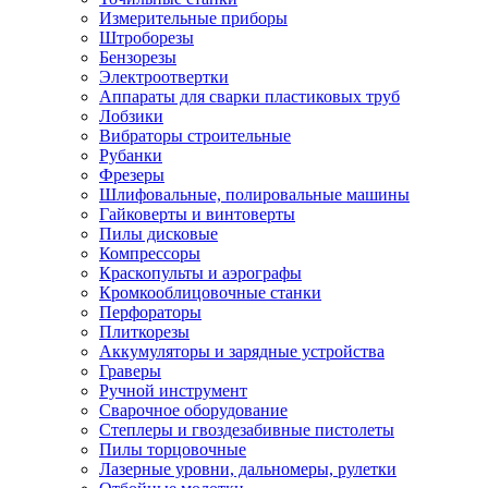
Измерительные приборы
Штроборезы
Бензорезы
Электроотвертки
Аппараты для сварки пластиковых труб
Лобзики
Вибраторы строительные
Рубанки
Фрезеры
Шлифовальные, полировальные машины
Гайковерты и винтоверты
Пилы дисковые
Компрессоры
Краскопульты и аэрографы
Кромкооблицовочные станки
Перфораторы
Плиткорезы
Аккумуляторы и зарядные устройства
Граверы
Ручной инструмент
Сварочное оборудование
Степлеры и гвоздезабивные пистолеты
Пилы торцовочные
Лазерные уровни, дальномеры, рулетки