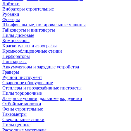
Лобзики
Вибраторы строительные
Рубанки
Фрезеры
Шлифовальные, полировальные машины
Гайковерты и винтоверты
Пилы дисковые
Компрессоры
Краскопульты и аэрографы
Кромкооблицовочные станки
Перфораторы
Плиткорезы
Аккумуляторы и зарядные устройства
Граверы
Ручной инструмент
Сварочное оборудование
Степлеры и гвоздезабивные пистолеты
Пилы торцовочные
Лазерные уровни, дальномеры, рулетки
Отбойные молотки
Фены строительные
Тахеометры
Сверлильные станки
Пилы цепные
Расходные материалы