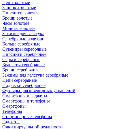
Цепи золотые
Запонки золотые
Пирсинги золотые
Броши золотые
Часы золотые
Монеты золотые
Зажимы для галстука
Серебряные изделия
Кольца серебряные
Сувениры серебряные
Пирсинги серебряные
Серьги серебряные
Браслеты серебряные
Броши серебряные
Зажимы для галстука серебряные
Цепи серебряные
Подвески серебряные
Футляры для ювелирных украшений
Смартфоны и гаджеты
Смартфоны и телефоны
Смартфоны
Телефоны
Стационарные телефоны
Гаджеты
Очки виртуальной реальности