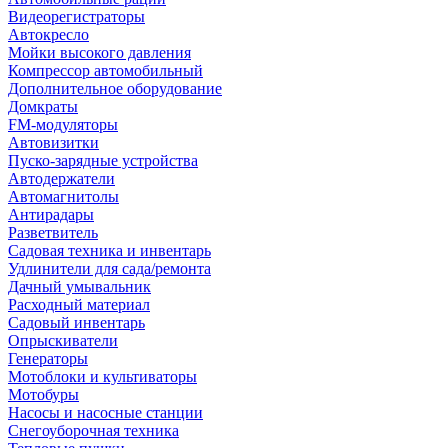
Видеорегистраторы
Автокресло
Мойки высокого давления
Компрессор автомобильный
Дополнительное оборудование
Домкраты
FM-модуляторы
Автовизитки
Пуско-зарядные устройства
Автодержатели
Автомагнитолы
Антирадары
Разветвитель
Садовая техника и инвентарь
Удлинители для сада/ремонта
Дачный умывальник
Расходный материал
Садовый инвентарь
Опрыскиватели
Генераторы
Мотоблоки и культиваторы
Мотобуры
Насосы и насосные станции
Снегоуборочная техника