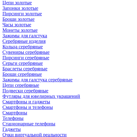
Цепи золотые
Запонки золотые
Пирсинги золотые
Броши золотые
Часы золотые
Монеты золотые
Зажимы для галстука
Серебряные изделия
Кольца серебряные
Сувениры серебряные
Пирсинги серебряные
Серьги серебряные
Браслеты серебряные
Броши серебряные
Зажимы для галстука серебряные
Цепи серебряные
Подвески серебряные
Футляры для ювелирных украшений
Смартфоны и гаджеты
Смартфоны и телефоны
Смартфоны
Телефоны
Стационарные телефоны
Гаджеты
Очки виртуальной реальности