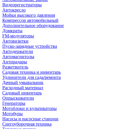
Видеорегистраторы
Автокресло
Мойки высокого давления
Компрессор автомобильный
Дополнительное оборудование
Домкраты
FM-модуляторы
Автовизитки
Пуско-зарядные устройства
Автодержатели
Автомагнитолы
Антирадары
Разветвитель
Садовая техника и инвентарь
Удлинители для сада/ремонта
Дачный умывальник
Расходный материал
Садовый инвентарь
Опрыскиватели
Генераторы
Мотоблоки и культиваторы
Мотобуры
Насосы и насосные станции
Снегоуборочная техника