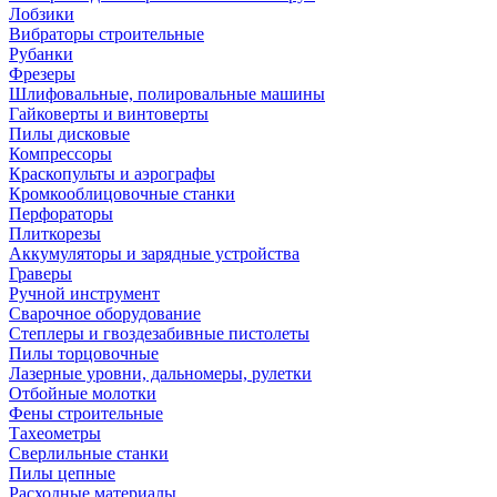
Лобзики
Вибраторы строительные
Рубанки
Фрезеры
Шлифовальные, полировальные машины
Гайковерты и винтоверты
Пилы дисковые
Компрессоры
Краскопульты и аэрографы
Кромкооблицовочные станки
Перфораторы
Плиткорезы
Аккумуляторы и зарядные устройства
Граверы
Ручной инструмент
Сварочное оборудование
Степлеры и гвоздезабивные пистолеты
Пилы торцовочные
Лазерные уровни, дальномеры, рулетки
Отбойные молотки
Фены строительные
Тахеометры
Сверлильные станки
Пилы цепные
Расходные материалы