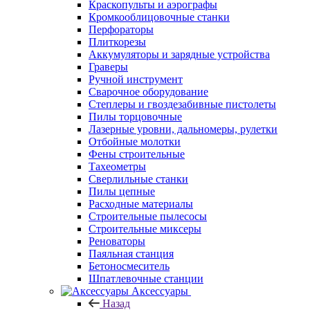
Краскопульты и аэрографы
Кромкооблицовочные станки
Перфораторы
Плиткорезы
Аккумуляторы и зарядные устройства
Граверы
Ручной инструмент
Сварочное оборудование
Степлеры и гвоздезабивные пистолеты
Пилы торцовочные
Лазерные уровни, дальномеры, рулетки
Отбойные молотки
Фены строительные
Тахеометры
Сверлильные станки
Пилы цепные
Расходные материалы
Строительные пылесосы
Строительные миксеры
Реноваторы
Паяльная станция
Бетоносмеситель
Шпатлевочные станции
Аксессуары
Назад