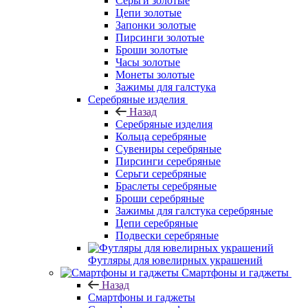
Серьги золотые
Цепи золотые
Запонки золотые
Пирсинги золотые
Броши золотые
Часы золотые
Монеты золотые
Зажимы для галстука
Серебряные изделия
Назад
Серебряные изделия
Кольца серебряные
Сувениры серебряные
Пирсинги серебряные
Серьги серебряные
Браслеты серебряные
Броши серебряные
Зажимы для галстука серебряные
Цепи серебряные
Подвески серебряные
Футляры для ювелирных украшений
Смартфоны и гаджеты
Назад
Смартфоны и гаджеты