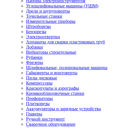
Наборы электроинструментов
Углошлифовальные машины (УШМ)
Дрели и шуруповерты
Точильные станки
Измерительные приборы
Штроборезы
Бензорезы
Электроотвертки
Аппараты для сварки пластиковых труб
Лобзики
Вибраторы строительные
Рубанки
Фрезеры
Шлифовальные, полировальные машины
Гайковерты и винтоверты
Пилы дисковые
Компрессоры
Краскопульты и аэрографы
Кромкооблицовочные станки
Перфораторы
Плиткорезы
Аккумуляторы и зарядные устройства
Граверы
Ручной инструмент
Сварочное оборудование