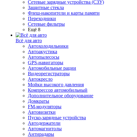
Сетевые зарядные устройства (СЗУ)
Защитные стекла
Флеш-накопители и карты памяти
Переходники
Сетевые фильтры
Ещё 8
Всё для авто
Автохолодильники
Автоакустика
Автопылесосы
GPS-навигаторы
Автомобильные рации
Видеорегистраторы
Автокресло
Мойки высокого давления
Компрессор автомобильный
Дополнительное оборудование
Домкраты
FM-модуляторы
Автовизитки
Пуско-зарядные устройства
Автодержатели
Автомагнитолы
Антирадары