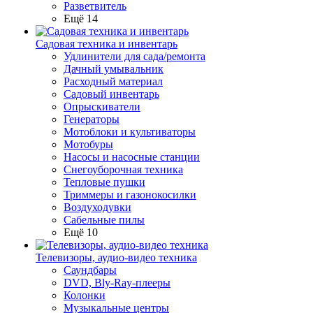
Разветвитель
Ещё 14
Садовая техника и инвентарь
Удлинители для сада/ремонта
Дачный умывальник
Расходный материал
Садовый инвентарь
Опрыскиватели
Генераторы
Мотоблоки и культиваторы
Мотобуры
Насосы и насосные станции
Снегоуборочная техника
Тепловые пушки
Триммеры и газонокосилки
Воздуходувки
Сабельные пилы
Ещё 10
Телевизоры, аудио-видео техника
Саундбары
DVD, Bly-Ray-плееры
Колонки
Музыкальные центры