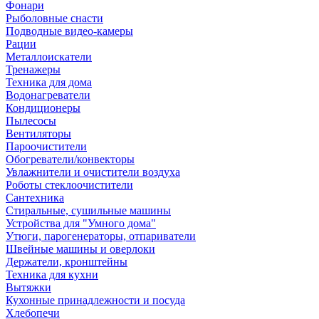
Фонари
Рыболовные снасти
Подводные видео-камеры
Рации
Металлоискатели
Тренажеры
Техника для дома
Водонагреватели
Кондиционеры
Пылесосы
Вентиляторы
Пароочистители
Обогреватели/конвекторы
Увлажнители и очистители воздуха
Роботы стеклоочистители
Сантехника
Стиральные, сушильные машины
Устройства для "Умного дома"
Утюги, парогенераторы, отпариватели
Швейные машины и оверлоки
Держатели, кронштейны
Техника для кухни
Вытяжки
Кухонные принадлежности и посуда
Хлебопечи