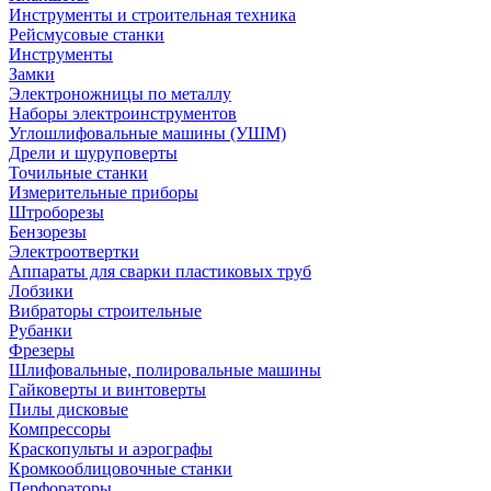
Инструменты и строительная техника
Рейсмусовые станки
Инструменты
Замки
Электроножницы по металлу
Наборы электроинструментов
Углошлифовальные машины (УШМ)
Дрели и шуруповерты
Точильные станки
Измерительные приборы
Штроборезы
Бензорезы
Электроотвертки
Аппараты для сварки пластиковых труб
Лобзики
Вибраторы строительные
Рубанки
Фрезеры
Шлифовальные, полировальные машины
Гайковерты и винтоверты
Пилы дисковые
Компрессоры
Краскопульты и аэрографы
Кромкооблицовочные станки
Перфораторы