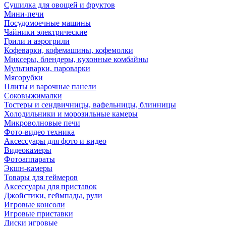
Сушилка для овощей и фруктов
Мини-печи
Посудомоечные машины
Чайники электрические
Грили и аэрогрили
Кофеварки, кофемашины, кофемолки
Миксеры, блендеры, кухонные комбайны
Мультиварки, пароварки
Мясорубки
Плиты и варочные панели
Соковыжималки
Тостеры и сендвичницы, вафельницы, блинницы
Холодильники и морозильные камеры
Микроволновые печи
Фото-видео техника
Аксессуары для фото и видео
Видеокамеры
Фотоаппараты
Экшн-камеры
Товары для геймеров
Аксессуары для приставок
Джойстики, геймпады, рули
Игровые консоли
Игровые приставки
Диски игровые