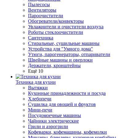
Пылесосы
Вентиляторы
Пароочистители
Обогреватели/конвекторы
Увлажнители и очистители воздуха
Роботы стеклоочистители
Сантехника
Стиральные, сушильные машины
Устройства для "Умного дома"
Утюги, парогенераторы, отпариватели
Швейные машины и оверлоки
Держатели, кронштейны
Ещё 10
Техника для кухни
Вытяжки
Кухонные принадлежности и посуда
Хлебопечи
Сушилка для овощей и фруктов
Мини-печи
Посудомоечные машины
Чайники электрические
Грили и аэрогрили
Кофеварки, кофемашины, кофемолки
Миксеры, блендеры, кухонные комбайны