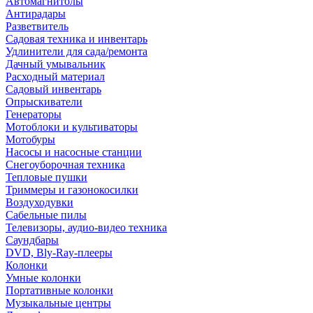
Автомагнитолы
Антирадары
Разветвитель
Садовая техника и инвентарь
Удлинители для сада/ремонта
Дачный умывальник
Расходный материал
Садовый инвентарь
Опрыскиватели
Генераторы
Мотоблоки и культиваторы
Мотобуры
Насосы и насосные станции
Снегоуборочная техника
Тепловые пушки
Триммеры и газонокосилки
Воздуходувки
Сабельные пилы
Телевизоры, аудио-видео техника
Саундбары
DVD, Bly-Ray-плееры
Колонки
Умные колонки
Портативные колонки
Музыкальные центры