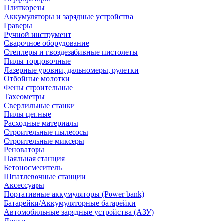
Плиткорезы
Аккумуляторы и зарядные устройства
Граверы
Ручной инструмент
Сварочное оборудование
Степлеры и гвоздезабивные пистолеты
Пилы торцовочные
Лазерные уровни, дальномеры, рулетки
Отбойные молотки
Фены строительные
Тахеометры
Сверлильные станки
Пилы цепные
Расходные материалы
Строительные пылесосы
Строительные миксеры
Реноваторы
Паяльная станция
Бетоносмеситель
Шпатлевочные станции
Аксессуары
Портативные аккумуляторы (Power bank)
Батарейки/Аккумуляторные батарейки
Автомобильные зарядные устройства (АЗУ)
Диски