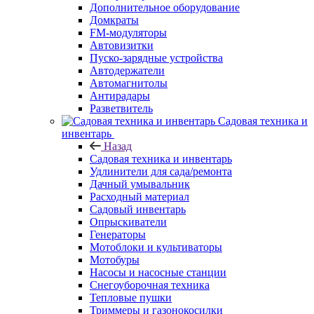
Дополнительное оборудование
Домкраты
FM-модуляторы
Автовизитки
Пуско-зарядные устройства
Автодержатели
Автомагнитолы
Антирадары
Разветвитель
Садовая техника и
инвентарь
Назад
Садовая техника и инвентарь
Удлинители для сада/ремонта
Дачный умывальник
Расходный материал
Садовый инвентарь
Опрыскиватели
Генераторы
Мотоблоки и культиваторы
Мотобуры
Насосы и насосные станции
Снегоуборочная техника
Тепловые пушки
Триммеры и газонокосилки