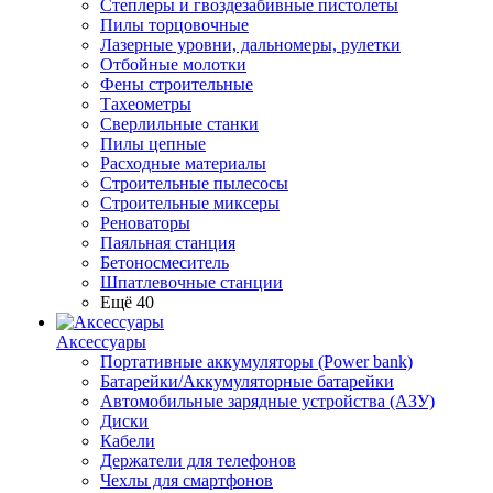
Степлеры и гвоздезабивные пистолеты
Пилы торцовочные
Лазерные уровни, дальномеры, рулетки
Отбойные молотки
Фены строительные
Тахеометры
Сверлильные станки
Пилы цепные
Расходные материалы
Строительные пылесосы
Строительные миксеры
Реноваторы
Паяльная станция
Бетоносмеситель
Шпатлевочные станции
Ещё 40
Аксессуары
Портативные аккумуляторы (Power bank)
Батарейки/Аккумуляторные батарейки
Автомобильные зарядные устройства (АЗУ)
Диски
Кабели
Держатели для телефонов
Чехлы для смартфонов