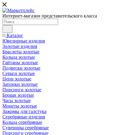
Интернет-магазин представительского класса
Каталог
Ювелирные изделия
Золотые изделия
Браслеты золотые
Кольца золотые
Гайтаны золотые
Подвески золотые
Серьги золотые
Цепи золотые
Запонки золотые
Пирсинги золотые
Броши золотые
Часы золотые
Монеты золотые
Зажимы для галстука
Серебряные изделия
Кольца серебряные
Сувениры серебряные
Пирсинги серебряные