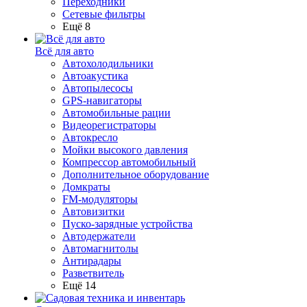
Переходники
Сетевые фильтры
Ещё 8
Всё для авто
Автохолодильники
Автоакустика
Автопылесосы
GPS-навигаторы
Автомобильные рации
Видеорегистраторы
Автокресло
Мойки высокого давления
Компрессор автомобильный
Дополнительное оборудование
Домкраты
FM-модуляторы
Автовизитки
Пуско-зарядные устройства
Автодержатели
Автомагнитолы
Антирадары
Разветвитель
Ещё 14