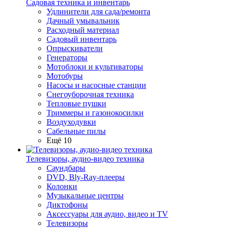
Садовая техника и инвентарь
Удлинители для сада/ремонта
Дачный умывальник
Расходный материал
Садовый инвентарь
Опрыскиватели
Генераторы
Мотоблоки и культиваторы
Мотобуры
Насосы и насосные станции
Снегоуборочная техника
Тепловые пушки
Триммеры и газонокосилки
Воздуходувки
Сабельные пилы
Ещё 10
Телевизоры, аудио-видео техника
Саундбары
DVD, Bly-Ray-плееры
Колонки
Музыкальные центры
Диктофоны
Аксессуары для аудио, видео и TV
Телевизоры