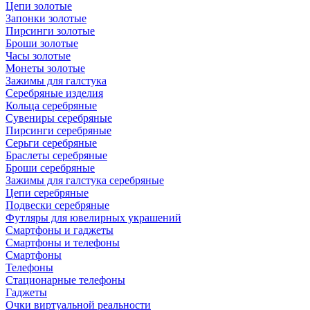
Цепи золотые
Запонки золотые
Пирсинги золотые
Броши золотые
Часы золотые
Монеты золотые
Зажимы для галстука
Серебряные изделия
Кольца серебряные
Сувениры серебряные
Пирсинги серебряные
Серьги серебряные
Браслеты серебряные
Броши серебряные
Зажимы для галстука серебряные
Цепи серебряные
Подвески серебряные
Футляры для ювелирных украшений
Смартфоны и гаджеты
Смартфоны и телефоны
Смартфоны
Телефоны
Стационарные телефоны
Гаджеты
Очки виртуальной реальности