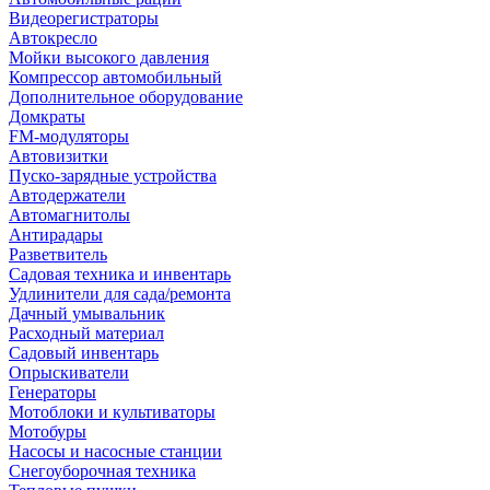
Видеорегистраторы
Автокресло
Мойки высокого давления
Компрессор автомобильный
Дополнительное оборудование
Домкраты
FM-модуляторы
Автовизитки
Пуско-зарядные устройства
Автодержатели
Автомагнитолы
Антирадары
Разветвитель
Садовая техника и инвентарь
Удлинители для сада/ремонта
Дачный умывальник
Расходный материал
Садовый инвентарь
Опрыскиватели
Генераторы
Мотоблоки и культиваторы
Мотобуры
Насосы и насосные станции
Снегоуборочная техника