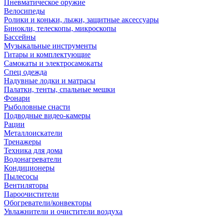
Пневматическое оружие
Велосипеды
Ролики и коньки, лыжи, защитные аксессуары
Бинокли, телескопы, микроскопы
Бассейны
Музыкальные инструменты
Гитары и комплектующие
Самокаты и электросамокаты
Спец одежда
Надувные лодки и матрасы
Палатки, тенты, спальные мешки
Фонари
Рыболовные снасти
Подводные видео-камеры
Рации
Металлоискатели
Тренажеры
Техника для дома
Водонагреватели
Кондиционеры
Пылесосы
Вентиляторы
Пароочистители
Обогреватели/конвекторы
Увлажнители и очистители воздуха