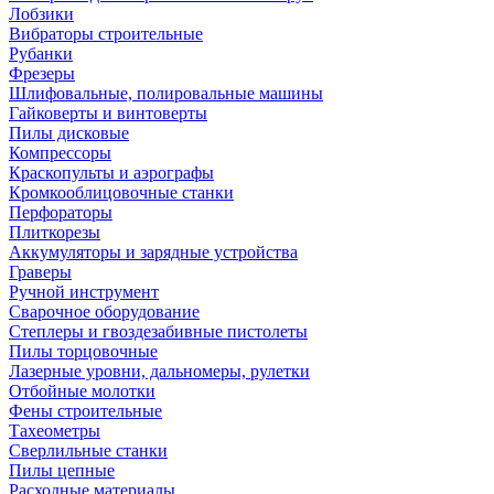
Лобзики
Вибраторы строительные
Рубанки
Фрезеры
Шлифовальные, полировальные машины
Гайковерты и винтоверты
Пилы дисковые
Компрессоры
Краскопульты и аэрографы
Кромкооблицовочные станки
Перфораторы
Плиткорезы
Аккумуляторы и зарядные устройства
Граверы
Ручной инструмент
Сварочное оборудование
Степлеры и гвоздезабивные пистолеты
Пилы торцовочные
Лазерные уровни, дальномеры, рулетки
Отбойные молотки
Фены строительные
Тахеометры
Сверлильные станки
Пилы цепные
Расходные материалы