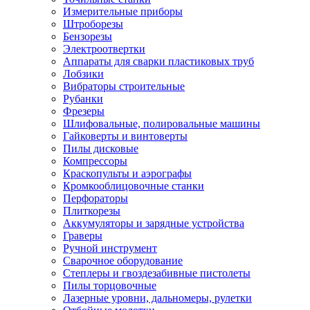
Измерительные приборы
Штроборезы
Бензорезы
Электроотвертки
Аппараты для сварки пластиковых труб
Лобзики
Вибраторы строительные
Рубанки
Фрезеры
Шлифовальные, полировальные машины
Гайковерты и винтоверты
Пилы дисковые
Компрессоры
Краскопульты и аэрографы
Кромкооблицовочные станки
Перфораторы
Плиткорезы
Аккумуляторы и зарядные устройства
Граверы
Ручной инструмент
Сварочное оборудование
Степлеры и гвоздезабивные пистолеты
Пилы торцовочные
Лазерные уровни, дальномеры, рулетки