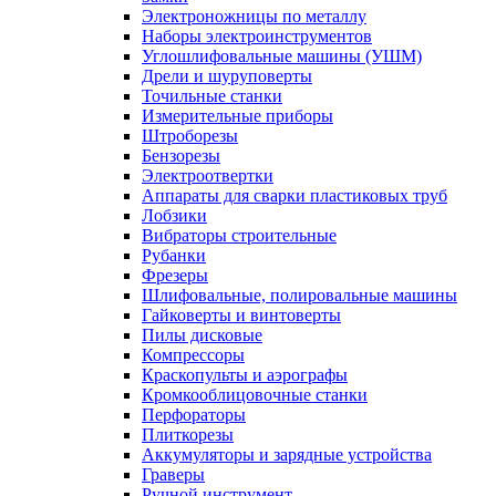
Электроножницы по металлу
Наборы электроинструментов
Углошлифовальные машины (УШМ)
Дрели и шуруповерты
Точильные станки
Измерительные приборы
Штроборезы
Бензорезы
Электроотвертки
Аппараты для сварки пластиковых труб
Лобзики
Вибраторы строительные
Рубанки
Фрезеры
Шлифовальные, полировальные машины
Гайковерты и винтоверты
Пилы дисковые
Компрессоры
Краскопульты и аэрографы
Кромкооблицовочные станки
Перфораторы
Плиткорезы
Аккумуляторы и зарядные устройства
Граверы
Ручной инструмент