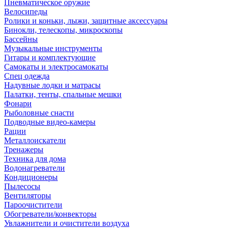
Пневматическое оружие
Велосипеды
Ролики и коньки, лыжи, защитные аксессуары
Бинокли, телескопы, микроскопы
Бассейны
Музыкальные инструменты
Гитары и комплектующие
Самокаты и электросамокаты
Спец одежда
Надувные лодки и матрасы
Палатки, тенты, спальные мешки
Фонари
Рыболовные снасти
Подводные видео-камеры
Рации
Металлоискатели
Тренажеры
Техника для дома
Водонагреватели
Кондиционеры
Пылесосы
Вентиляторы
Пароочистители
Обогреватели/конвекторы
Увлажнители и очистители воздуха