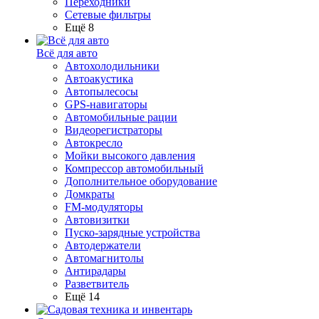
Переходники
Сетевые фильтры
Ещё 8
Всё для авто
Автохолодильники
Автоакустика
Автопылесосы
GPS-навигаторы
Автомобильные рации
Видеорегистраторы
Автокресло
Мойки высокого давления
Компрессор автомобильный
Дополнительное оборудование
Домкраты
FM-модуляторы
Автовизитки
Пуско-зарядные устройства
Автодержатели
Автомагнитолы
Антирадары
Разветвитель
Ещё 14