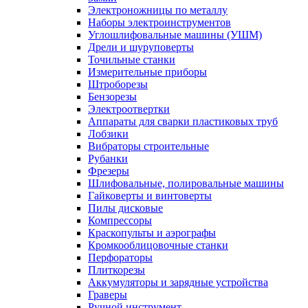
Электроножницы по металлу
Наборы электроинструментов
Углошлифовальные машины (УШМ)
Дрели и шуруповерты
Точильные станки
Измерительные приборы
Штроборезы
Бензорезы
Электроотвертки
Аппараты для сварки пластиковых труб
Лобзики
Вибраторы строительные
Рубанки
Фрезеры
Шлифовальные, полировальные машины
Гайковерты и винтоверты
Пилы дисковые
Компрессоры
Краскопульты и аэрографы
Кромкооблицовочные станки
Перфораторы
Плиткорезы
Аккумуляторы и зарядные устройства
Граверы
Ручной инструмент