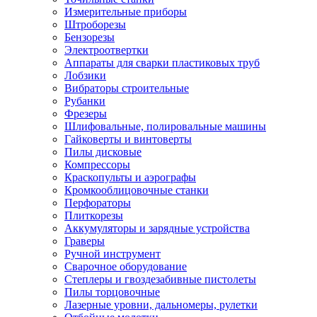
Измерительные приборы
Штроборезы
Бензорезы
Электроотвертки
Аппараты для сварки пластиковых труб
Лобзики
Вибраторы строительные
Рубанки
Фрезеры
Шлифовальные, полировальные машины
Гайковерты и винтоверты
Пилы дисковые
Компрессоры
Краскопульты и аэрографы
Кромкооблицовочные станки
Перфораторы
Плиткорезы
Аккумуляторы и зарядные устройства
Граверы
Ручной инструмент
Сварочное оборудование
Степлеры и гвоздезабивные пистолеты
Пилы торцовочные
Лазерные уровни, дальномеры, рулетки