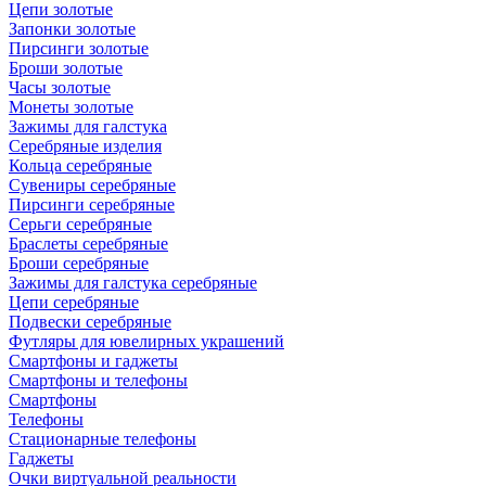
Цепи золотые
Запонки золотые
Пирсинги золотые
Броши золотые
Часы золотые
Монеты золотые
Зажимы для галстука
Серебряные изделия
Кольца серебряные
Сувениры серебряные
Пирсинги серебряные
Серьги серебряные
Браслеты серебряные
Броши серебряные
Зажимы для галстука серебряные
Цепи серебряные
Подвески серебряные
Футляры для ювелирных украшений
Смартфоны и гаджеты
Смартфоны и телефоны
Смартфоны
Телефоны
Стационарные телефоны
Гаджеты
Очки виртуальной реальности