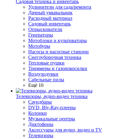
Садовая техника и инвентарь
Удлинители для сада/ремонта
Дачный умывальник
Расходный материал
Садовый инвентарь
Опрыскиватели
Генераторы
Мотоблоки и культиваторы
Мотобуры
Насосы и насосные станции
Снегоуборочная техника
Тепловые пушки
Триммеры и газонокосилки
Воздуходувки
Сабельные пилы
Ещё 10
Телевизоры, аудио-видео техника
Саундбары
DVD, Bly-Ray-плееры
Колонки
Музыкальные центры
Диктофоны
Аксессуары для аудио, видео и TV
Телевизоры