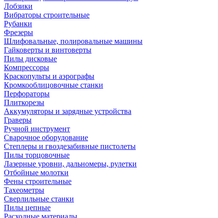
Лобзики
Вибраторы строительные
Рубанки
Фрезеры
Шлифовальные, полировальные машины
Гайковерты и винтоверты
Пилы дисковые
Компрессоры
Краскопульты и аэрографы
Кромкооблицовочные станки
Перфораторы
Плиткорезы
Аккумуляторы и зарядные устройства
Граверы
Ручной инструмент
Сварочное оборудование
Степлеры и гвоздезабивные пистолеты
Пилы торцовочные
Лазерные уровни, дальномеры, рулетки
Отбойные молотки
Фены строительные
Тахеометры
Сверлильные станки
Пилы цепные
Расходные материалы