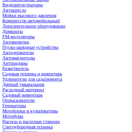
Видеорегистраторы
Автокресло
Мойки высокого давления
Компрессор автомобильный
Дополнительное оборудование
Домкраты
FM-модуляторы
Автовизитки
Пуско-зарядные устройства
Автодержатели
Автомагнитолы
Антирадары
Разветвитель
Садовая техника и инвентарь
Удлинители для сада/ремонта
Дачный умывальник
Расходный материал
Садовый инвентарь
Опрыскиватели
Генераторы
Мотоблоки и культиваторы
Мотобуры
Насосы и насосные станции
Снегоуборочная техника