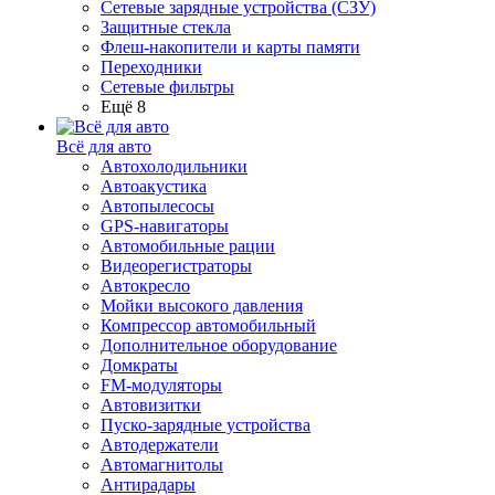
Сетевые зарядные устройства (СЗУ)
Защитные стекла
Флеш-накопители и карты памяти
Переходники
Сетевые фильтры
Ещё 8
Всё для авто
Автохолодильники
Автоакустика
Автопылесосы
GPS-навигаторы
Автомобильные рации
Видеорегистраторы
Автокресло
Мойки высокого давления
Компрессор автомобильный
Дополнительное оборудование
Домкраты
FM-модуляторы
Автовизитки
Пуско-зарядные устройства
Автодержатели
Автомагнитолы
Антирадары