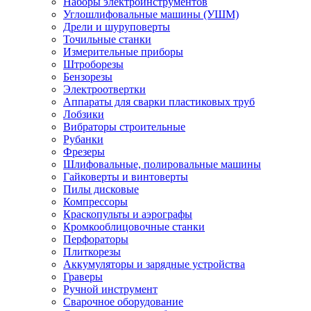
Наборы электроинструментов
Углошлифовальные машины (УШМ)
Дрели и шуруповерты
Точильные станки
Измерительные приборы
Штроборезы
Бензорезы
Электроотвертки
Аппараты для сварки пластиковых труб
Лобзики
Вибраторы строительные
Рубанки
Фрезеры
Шлифовальные, полировальные машины
Гайковерты и винтоверты
Пилы дисковые
Компрессоры
Краскопульты и аэрографы
Кромкооблицовочные станки
Перфораторы
Плиткорезы
Аккумуляторы и зарядные устройства
Граверы
Ручной инструмент
Сварочное оборудование