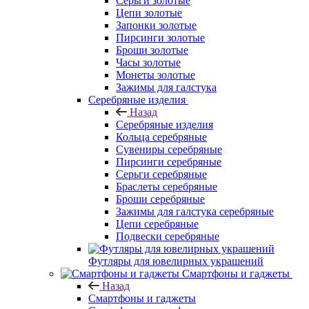
Серьги золотые
Цепи золотые
Запонки золотые
Пирсинги золотые
Броши золотые
Часы золотые
Монеты золотые
Зажимы для галстука
Серебряные изделия
Назад
Серебряные изделия
Кольца серебряные
Сувениры серебряные
Пирсинги серебряные
Серьги серебряные
Браслеты серебряные
Броши серебряные
Зажимы для галстука серебряные
Цепи серебряные
Подвески серебряные
Футляры для ювелирных украшений
Смартфоны и гаджеты
Назад
Смартфоны и гаджеты