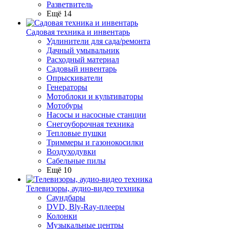
Разветвитель
Ещё 14
Садовая техника и инвентарь
Удлинители для сада/ремонта
Дачный умывальник
Расходный материал
Садовый инвентарь
Опрыскиватели
Генераторы
Мотоблоки и культиваторы
Мотобуры
Насосы и насосные станции
Снегоуборочная техника
Тепловые пушки
Триммеры и газонокосилки
Воздуходувки
Сабельные пилы
Ещё 10
Телевизоры, аудио-видео техника
Саундбары
DVD, Bly-Ray-плееры
Колонки
Музыкальные центры