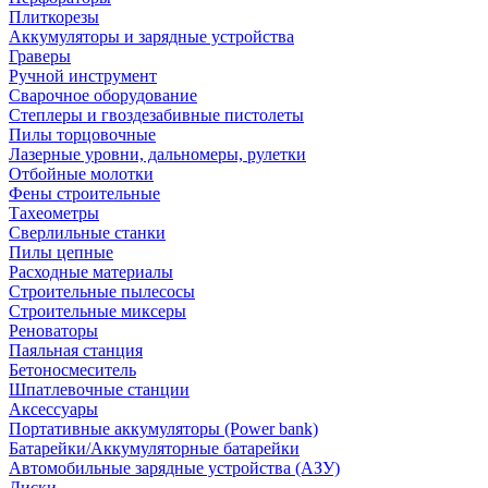
Плиткорезы
Аккумуляторы и зарядные устройства
Граверы
Ручной инструмент
Сварочное оборудование
Степлеры и гвоздезабивные пистолеты
Пилы торцовочные
Лазерные уровни, дальномеры, рулетки
Отбойные молотки
Фены строительные
Тахеометры
Сверлильные станки
Пилы цепные
Расходные материалы
Строительные пылесосы
Строительные миксеры
Реноваторы
Паяльная станция
Бетоносмеситель
Шпатлевочные станции
Аксессуары
Портативные аккумуляторы (Power bank)
Батарейки/Аккумуляторные батарейки
Автомобильные зарядные устройства (АЗУ)
Диски