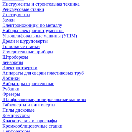
Инструменты и строительная техника
Рейсмусовые станки
Инструменты
Замки
Электроножницы по металлу
Наборы электроинструментов
Углошлифовальные машины (УШМ)
Дрели и шуруповерты
Точильные станки
Измерительные приборы
Штроборезы
Бензорезы
Электроотвертки
Аппараты для сварки пластиковых труб
Лобзики
Вибраторы строительные
Рубанки
Фрезеры
Шлифовальные, полировальные машины
Гайковерты и винтоверты
Пилы дисковые
Компрессоры
Краскопульты и аэрографы
Кромкооблицовочные станки
Перфораторы