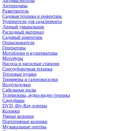
Автомагнитолы
Антирадары
Разветвитель
Садовая техника и инвентарь
Удлинители для сада/ремонта
Дачный умывальник
Расходный материал
Садовый инвентарь
Опрыскиватели
Генераторы
Мотоблоки и культиваторы
Мотобуры
Насосы и насосные станции
Снегоуборочная техника
Тепловые пушки
Триммеры и газонокосилки
Воздуходувки
Сабельные пилы
Телевизоры, аудио-видео техника
Саундбары
DVD, Bly-Ray-плееры
Колонки
Умные колонки
Портативные колонки
Музыкальные центры