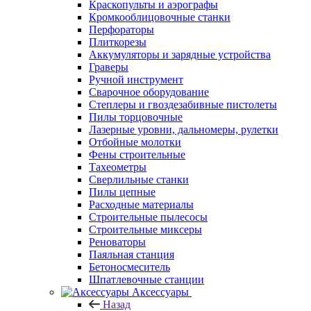
Краскопульты и аэрографы
Кромкооблицовочные станки
Перфораторы
Плиткорезы
Аккумуляторы и зарядные устройства
Граверы
Ручной инструмент
Сварочное оборудование
Степлеры и гвоздезабивные пистолеты
Пилы торцовочные
Лазерные уровни, дальномеры, рулетки
Отбойные молотки
Фены строительные
Тахеометры
Сверлильные станки
Пилы цепные
Расходные материалы
Строительные пылесосы
Строительные миксеры
Реноваторы
Паяльная станция
Бетоносмеситель
Шпатлевочные станции
Аксессуары
Назад