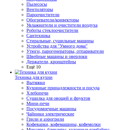
Пылесосы
Вентиляторы
Пароочистители
Обогреватели/конвекторы
Увлажнители и очистители воздуха
Роботы стеклоочистители
Сантехника
Стиральные, сушильные машины
Устройства для "Умного дома"
Утюги, парогенераторы, отпариватели
Швейные машины и оверлоки
Держатели, кронштейны
Ещё 10
Техника для кухни
Вытяжки
Кухонные принадлежности и посуда
Хлебопечи
Сушилка для овощей и фруктов
Мини-печи
Посудомоечные машины
Чайники электрические
Грили и аэрогрили
Кофеварки, кофемашины, кофемолки
Миксеры, блендеры, кухонные комбайны