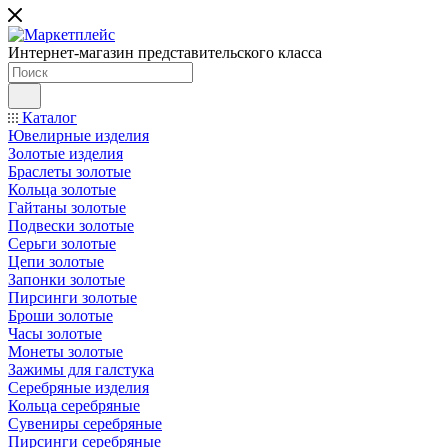
Интернет-магазин представительского класса
Каталог
Ювелирные изделия
Золотые изделия
Браслеты золотые
Кольца золотые
Гайтаны золотые
Подвески золотые
Серьги золотые
Цепи золотые
Запонки золотые
Пирсинги золотые
Броши золотые
Часы золотые
Монеты золотые
Зажимы для галстука
Серебряные изделия
Кольца серебряные
Сувениры серебряные
Пирсинги серебряные