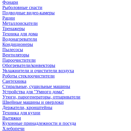
Фонари
Рыболовные снасти
Подводные видео-камеры
Рации
Металлоискатели
Тренажеры
Техника для дома
Водонагреватели
Кондиционеры
Пылесосы
Вентиляторы
Пароочистители
Обогреватели/конвекторы
Увлажнители и очистители воздуха
Роботы стеклоочистители
Сантехника
Стиральные, сушильные машины
Устройства для "Умного дома"
Утюги, парогенераторы, отпариватели
Швейные машины и оверлоки
Держатели, кронштейны
Техника для кухни
Вытяжки
Кухонные принадлежности и посуда
Хлебопечи