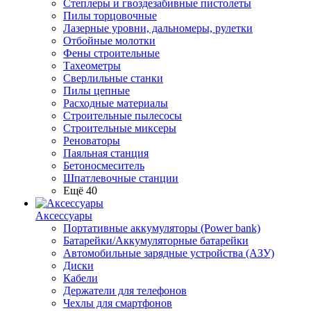
Степлеры и гвоздезабивные пистолеты
Пилы торцовочные
Лазерные уровни, дальномеры, рулетки
Отбойные молотки
Фены строительные
Тахеометры
Сверлильные станки
Пилы цепные
Расходные материалы
Строительные пылесосы
Строительные миксеры
Реноваторы
Паяльная станция
Бетоносмеситель
Шпатлевочные станции
Ещё 40
Аксессуары
Портативные аккумуляторы (Power bank)
Батарейки/Аккумуляторные батарейки
Автомобильные зарядные устройства (АЗУ)
Диски
Кабели
Держатели для телефонов
Чехлы для смартфонов