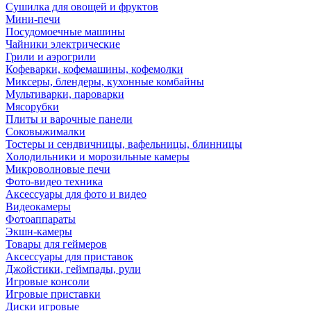
Сушилка для овощей и фруктов
Мини-печи
Посудомоечные машины
Чайники электрические
Грили и аэрогрили
Кофеварки, кофемашины, кофемолки
Миксеры, блендеры, кухонные комбайны
Мультиварки, пароварки
Мясорубки
Плиты и варочные панели
Соковыжималки
Тостеры и сендвичницы, вафельницы, блинницы
Холодильники и морозильные камеры
Микроволновые печи
Фото-видео техника
Аксессуары для фото и видео
Видеокамеры
Фотоаппараты
Экшн-камеры
Товары для геймеров
Аксессуары для приставок
Джойстики, геймпады, рули
Игровые консоли
Игровые приставки
Диски игровые