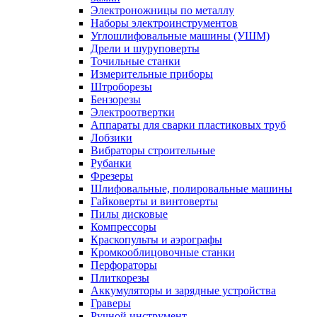
Электроножницы по металлу
Наборы электроинструментов
Углошлифовальные машины (УШМ)
Дрели и шуруповерты
Точильные станки
Измерительные приборы
Штроборезы
Бензорезы
Электроотвертки
Аппараты для сварки пластиковых труб
Лобзики
Вибраторы строительные
Рубанки
Фрезеры
Шлифовальные, полировальные машины
Гайковерты и винтоверты
Пилы дисковые
Компрессоры
Краскопульты и аэрографы
Кромкооблицовочные станки
Перфораторы
Плиткорезы
Аккумуляторы и зарядные устройства
Граверы
Ручной инструмент