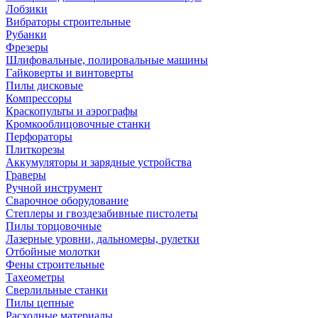
Лобзики
Вибраторы строительные
Рубанки
Фрезеры
Шлифовальные, полировальные машины
Гайковерты и винтоверты
Пилы дисковые
Компрессоры
Краскопульты и аэрографы
Кромкооблицовочные станки
Перфораторы
Плиткорезы
Аккумуляторы и зарядные устройства
Граверы
Ручной инструмент
Сварочное оборудование
Степлеры и гвоздезабивные пистолеты
Пилы торцовочные
Лазерные уровни, дальномеры, рулетки
Отбойные молотки
Фены строительные
Тахеометры
Сверлильные станки
Пилы цепные
Расходные материалы