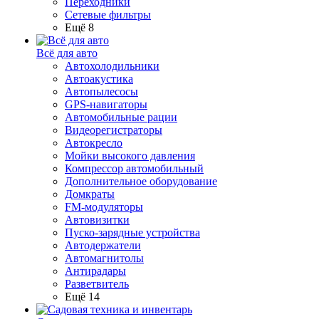
Переходники
Сетевые фильтры
Ещё 8
Всё для авто
Автохолодильники
Автоакустика
Автопылесосы
GPS-навигаторы
Автомобильные рации
Видеорегистраторы
Автокресло
Мойки высокого давления
Компрессор автомобильный
Дополнительное оборудование
Домкраты
FM-модуляторы
Автовизитки
Пуско-зарядные устройства
Автодержатели
Автомагнитолы
Антирадары
Разветвитель
Ещё 14