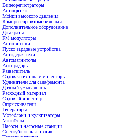
Видеорегистраторы
Автокресло
Мойки высокого давления
Компрессор автомобильный
Дополнительное оборудование
Домкраты
FM-модуляторы
Автовизитки
Пуско-зарядные устройства
Автодержатели
Автомагнитолы
Антирадары
Разветвитель
Садовая техника и инвентарь
Удлинители для сада/ремонта
Дачный умывальник
Расходный материал
Садовый инвентарь
Опрыскиватели
Генераторы
Мотоблоки и культиваторы
Мотобуры
Насосы и насосные станции
Снегоуборочная техника