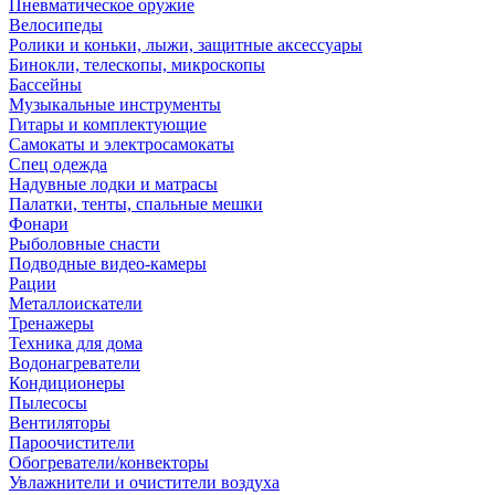
Пневматическое оружие
Велосипеды
Ролики и коньки, лыжи, защитные аксессуары
Бинокли, телескопы, микроскопы
Бассейны
Музыкальные инструменты
Гитары и комплектующие
Самокаты и электросамокаты
Спец одежда
Надувные лодки и матрасы
Палатки, тенты, спальные мешки
Фонари
Рыболовные снасти
Подводные видео-камеры
Рации
Металлоискатели
Тренажеры
Техника для дома
Водонагреватели
Кондиционеры
Пылесосы
Вентиляторы
Пароочистители
Обогреватели/конвекторы
Увлажнители и очистители воздуха