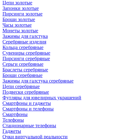
Цепи золотые
Запонки золотые
Пирсинги золотые
Броши золотые
Часы золотые
Монеты золотые
Зажимы для галстука
Серебряные изделия
Кольца серебряные
Сувениры серебряные
Пирсинги серебряные
Серьги серебряные
Браслеты серебряные
Броши серебряные
Зажимы для галстука серебряные
Цепи серебряные
Подвески серебряные
Футляры для ювелирных украшений
Смартфоны и гаджеты
Смартфоны и телефоны
Смартфоны
Телефоны
Стационарные телефоны
Гаджеты
Очки виртуальной реальности