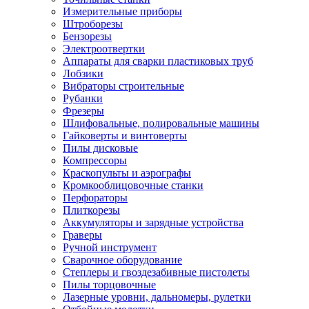
Измерительные приборы
Штроборезы
Бензорезы
Электроотвертки
Аппараты для сварки пластиковых труб
Лобзики
Вибраторы строительные
Рубанки
Фрезеры
Шлифовальные, полировальные машины
Гайковерты и винтоверты
Пилы дисковые
Компрессоры
Краскопульты и аэрографы
Кромкооблицовочные станки
Перфораторы
Плиткорезы
Аккумуляторы и зарядные устройства
Граверы
Ручной инструмент
Сварочное оборудование
Степлеры и гвоздезабивные пистолеты
Пилы торцовочные
Лазерные уровни, дальномеры, рулетки