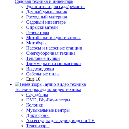
Садовая техника и инвентарь
Удлинители для сада/ремонта
Дачный умывальник
Расходный материал
Садовый инвентарь
Опрыскиватели
Генераторы
Мотоблоки и культиваторы
Мотобуры
Насосы и насосные станции
Снегоуборочная техника
Тепловые пушки
Триммеры и газонокосилки
Воздуходувки
Сабельные пилы
Ещё 10
Телевизоры, аудио-видео техника
Саундбары
DVD, Bly-Ray-плееры
Колонки
Музыкальные центры
Диктофоны
Аксессуары для аудио, видео и TV
Телевизоры