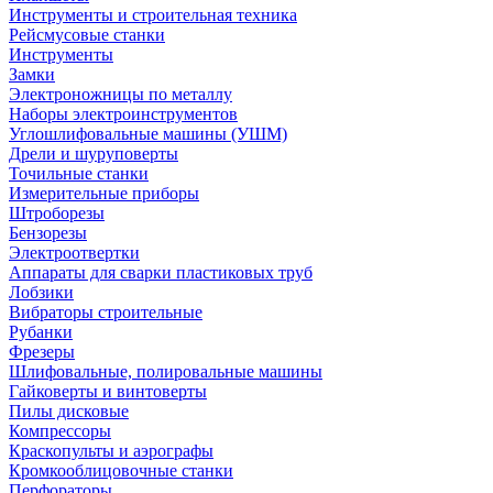
Инструменты и строительная техника
Рейсмусовые станки
Инструменты
Замки
Электроножницы по металлу
Наборы электроинструментов
Углошлифовальные машины (УШМ)
Дрели и шуруповерты
Точильные станки
Измерительные приборы
Штроборезы
Бензорезы
Электроотвертки
Аппараты для сварки пластиковых труб
Лобзики
Вибраторы строительные
Рубанки
Фрезеры
Шлифовальные, полировальные машины
Гайковерты и винтоверты
Пилы дисковые
Компрессоры
Краскопульты и аэрографы
Кромкооблицовочные станки
Перфораторы