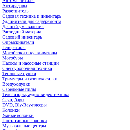
Автомагнитолы
Антирадары
Разветвитель
Садовая техника и инвентарь
Удлинители для сада/ремонта
Дачный умывальник
Расходный материал
Садовый инвентарь
Опрыскиватели
Генераторы
Мотоблоки и культиваторы
Мотобуры
Насосы и насосные станции
Снегоуборочная техника
Тепловые пушки
Триммеры и газонокосилки
Воздуходувки
Сабельные пилы
Телевизоры, аудио-видео техника
Саундбары
DVD, Bly-Ray-плееры
Колонки
Умные колонки
Портативные колонки
Музыкальные центры