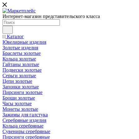
Интернет-магазин представительского класса
Каталог
Ювелирные изделия
Золотые изделия
Браслеты золотые
Кольца золотые
Гайтаны золотые
Подвески золотые
Серьги золотые
Цепи золотые
Запонки золотые
Пирсинги золотые
Броши золотые
Часы золотые
Монеты золотые
Зажимы для галстука
Серебряные изделия
Кольца серебряные
Сувениры серебряные
Пирсинги серебряные