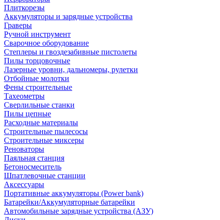
Плиткорезы
Аккумуляторы и зарядные устройства
Граверы
Ручной инструмент
Сварочное оборудование
Степлеры и гвоздезабивные пистолеты
Пилы торцовочные
Лазерные уровни, дальномеры, рулетки
Отбойные молотки
Фены строительные
Тахеометры
Сверлильные станки
Пилы цепные
Расходные материалы
Строительные пылесосы
Строительные миксеры
Реноваторы
Паяльная станция
Бетоносмеситель
Шпатлевочные станции
Аксессуары
Портативные аккумуляторы (Power bank)
Батарейки/Аккумуляторные батарейки
Автомобильные зарядные устройства (АЗУ)
Диски