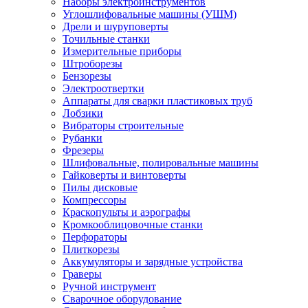
Наборы электроинструментов
Углошлифовальные машины (УШМ)
Дрели и шуруповерты
Точильные станки
Измерительные приборы
Штроборезы
Бензорезы
Электроотвертки
Аппараты для сварки пластиковых труб
Лобзики
Вибраторы строительные
Рубанки
Фрезеры
Шлифовальные, полировальные машины
Гайковерты и винтоверты
Пилы дисковые
Компрессоры
Краскопульты и аэрографы
Кромкооблицовочные станки
Перфораторы
Плиткорезы
Аккумуляторы и зарядные устройства
Граверы
Ручной инструмент
Сварочное оборудование