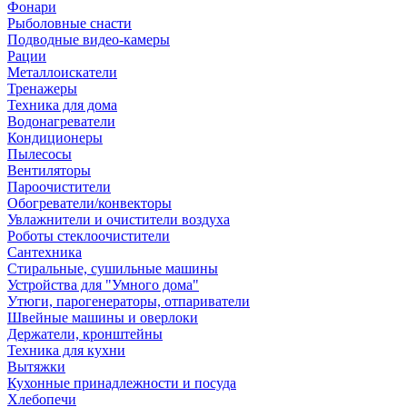
Фонари
Рыболовные снасти
Подводные видео-камеры
Рации
Металлоискатели
Тренажеры
Техника для дома
Водонагреватели
Кондиционеры
Пылесосы
Вентиляторы
Пароочистители
Обогреватели/конвекторы
Увлажнители и очистители воздуха
Роботы стеклоочистители
Сантехника
Стиральные, сушильные машины
Устройства для "Умного дома"
Утюги, парогенераторы, отпариватели
Швейные машины и оверлоки
Держатели, кронштейны
Техника для кухни
Вытяжки
Кухонные принадлежности и посуда
Хлебопечи