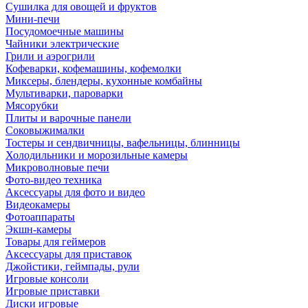
Сушилка для овощей и фруктов
Мини-печи
Посудомоечные машины
Чайники электрические
Грили и аэрогрили
Кофеварки, кофемашины, кофемолки
Миксеры, блендеры, кухонные комбайны
Мультиварки, пароварки
Мясорубки
Плиты и варочные панели
Соковыжималки
Тостеры и сендвичницы, вафельницы, блинницы
Холодильники и морозильные камеры
Микроволновые печи
Фото-видео техника
Аксессуары для фото и видео
Видеокамеры
Фотоаппараты
Экшн-камеры
Товары для геймеров
Аксессуары для приставок
Джойстики, геймпады, рули
Игровые консоли
Игровые приставки
Диски игровые