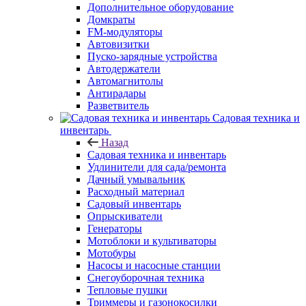
Дополнительное оборудование
Домкраты
FM-модуляторы
Автовизитки
Пуско-зарядные устройства
Автодержатели
Автомагнитолы
Антирадары
Разветвитель
Садовая техника и
инвентарь
Назад
Садовая техника и инвентарь
Удлинители для сада/ремонта
Дачный умывальник
Расходный материал
Садовый инвентарь
Опрыскиватели
Генераторы
Мотоблоки и культиваторы
Мотобуры
Насосы и насосные станции
Снегоуборочная техника
Тепловые пушки
Триммеры и газонокосилки