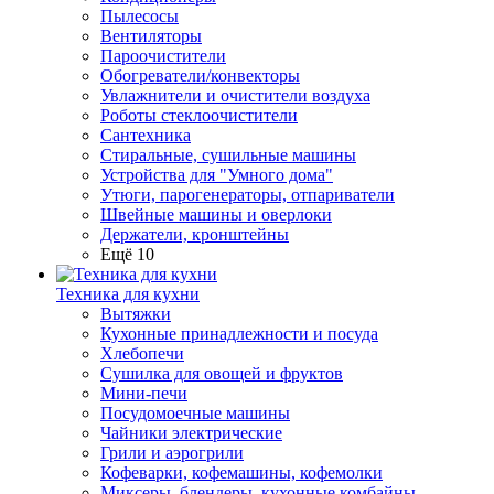
Пылесосы
Вентиляторы
Пароочистители
Обогреватели/конвекторы
Увлажнители и очистители воздуха
Роботы стеклоочистители
Сантехника
Стиральные, сушильные машины
Устройства для "Умного дома"
Утюги, парогенераторы, отпариватели
Швейные машины и оверлоки
Держатели, кронштейны
Ещё 10
Техника для кухни
Вытяжки
Кухонные принадлежности и посуда
Хлебопечи
Сушилка для овощей и фруктов
Мини-печи
Посудомоечные машины
Чайники электрические
Грили и аэрогрили
Кофеварки, кофемашины, кофемолки
Миксеры, блендеры, кухонные комбайны