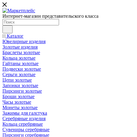
Интернет-магазин представительского класса
Каталог
Ювелирные изделия
Золотые изделия
Браслеты золотые
Кольца золотые
Гайтаны золотые
Подвески золотые
Серьги золотые
Цепи золотые
Запонки золотые
Пирсинги золотые
Броши золотые
Часы золотые
Монеты золотые
Зажимы для галстука
Серебряные изделия
Кольца серебряные
Сувениры серебряные
Пирсинги серебряные