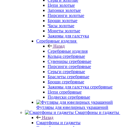
Серьги золотые
Цепи золотые
Запонки золотые
Пирсинги золотые
Броши золотые
Часы золотые
Монеты золотые
Зажимы для галстука
Серебряные изделия
Назад
Серебряные изделия
Кольца серебряные
Сувениры серебряные
Пирсинги серебряные
Серьги серебряные
Браслеты серебряные
Броши серебряные
Зажимы для галстука серебряные
Цепи серебряные
Подвески серебряные
Футляры для ювелирных украшений
Смартфоны и гаджеты
Назад
Смартфоны и гаджеты