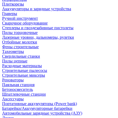
Плиткорезы
Аккумуляторы и зарядные устройства
Граверы
Ручной инструмент
Сварочное оборудование
Степлеры и гвоздезабивные пистолеты
Пилы торцовочные
Лазерные уровни, дальномеры, рулетки
Отбойные молотки
Фены строительные
Тахеометры
Сверлильные станки
Пилы цепные
Расходные материалы
Строительные пылесосы
Строительные миксеры
Реноваторы
Паяльная станция
Бетоносмеситель
Шпатлевочные станции
Аксессуары
Портативные аккумуляторы (Power bank)
Батарейки/Аккумуляторные батарейки
Автомобильные зарядные устройства (АЗУ)
Диски