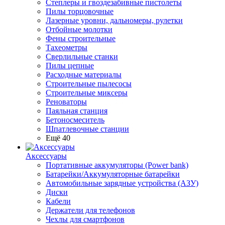
Степлеры и гвоздезабивные пистолеты
Пилы торцовочные
Лазерные уровни, дальномеры, рулетки
Отбойные молотки
Фены строительные
Тахеометры
Сверлильные станки
Пилы цепные
Расходные материалы
Строительные пылесосы
Строительные миксеры
Реноваторы
Паяльная станция
Бетоносмеситель
Шпатлевочные станции
Ещё 40
Аксессуары
Портативные аккумуляторы (Power bank)
Батарейки/Аккумуляторные батарейки
Автомобильные зарядные устройства (АЗУ)
Диски
Кабели
Держатели для телефонов
Чехлы для смартфонов