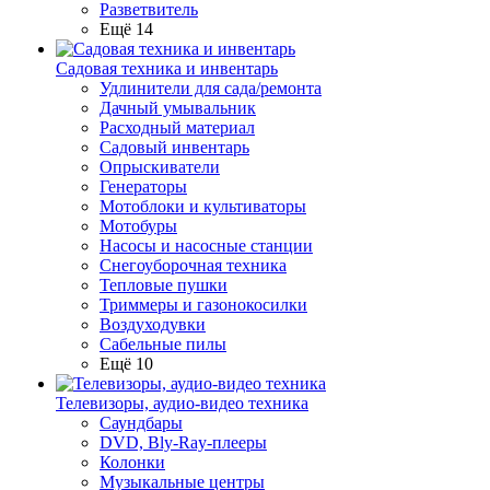
Разветвитель
Ещё 14
Садовая техника и инвентарь
Удлинители для сада/ремонта
Дачный умывальник
Расходный материал
Садовый инвентарь
Опрыскиватели
Генераторы
Мотоблоки и культиваторы
Мотобуры
Насосы и насосные станции
Снегоуборочная техника
Тепловые пушки
Триммеры и газонокосилки
Воздуходувки
Сабельные пилы
Ещё 10
Телевизоры, аудио-видео техника
Саундбары
DVD, Bly-Ray-плееры
Колонки
Музыкальные центры