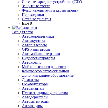
Сетевые зарядные устройства (СЗУ)
Защитные стекла
Флеш-накопители и карты памяти
Переходники
Сетевые фильтры
Ещё 8
Всё для авто
Автохолодильники
Автоакустика
Автопылесосы
GPS-навигаторы
Автомобильные рации
Видеорегистраторы
Автокресло
Мойки высокого давления
Компрессор автомобильный
Дополнительное оборудование
Домкраты
FM-модуляторы
Автовизитки
Пуско-зарядные устройства
Автодержатели
Автомагнитолы
Антирадары