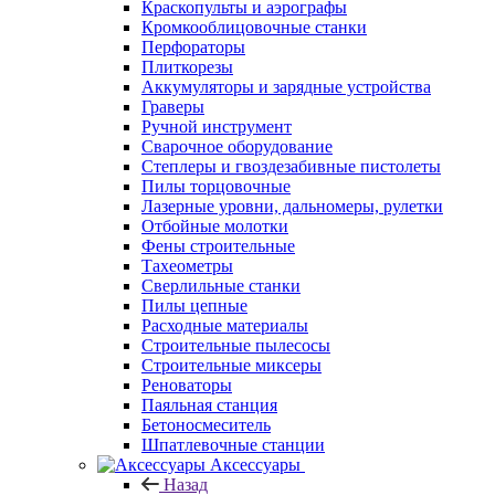
Краскопульты и аэрографы
Кромкооблицовочные станки
Перфораторы
Плиткорезы
Аккумуляторы и зарядные устройства
Граверы
Ручной инструмент
Сварочное оборудование
Степлеры и гвоздезабивные пистолеты
Пилы торцовочные
Лазерные уровни, дальномеры, рулетки
Отбойные молотки
Фены строительные
Тахеометры
Сверлильные станки
Пилы цепные
Расходные материалы
Строительные пылесосы
Строительные миксеры
Реноваторы
Паяльная станция
Бетоносмеситель
Шпатлевочные станции
Аксессуары
Назад