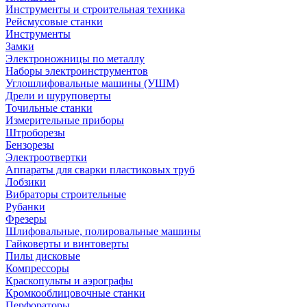
Инструменты и строительная техника
Рейсмусовые станки
Инструменты
Замки
Электроножницы по металлу
Наборы электроинструментов
Углошлифовальные машины (УШМ)
Дрели и шуруповерты
Точильные станки
Измерительные приборы
Штроборезы
Бензорезы
Электроотвертки
Аппараты для сварки пластиковых труб
Лобзики
Вибраторы строительные
Рубанки
Фрезеры
Шлифовальные, полировальные машины
Гайковерты и винтоверты
Пилы дисковые
Компрессоры
Краскопульты и аэрографы
Кромкооблицовочные станки
Перфораторы