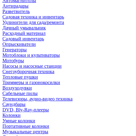
Автомагнитолы
Антирадары
Разветвитель
Садовая техника и инвентарь
Удлинители для сада/ремонта
Дачный умывальник
Расходный материал
Садовый инвентарь
Опрыскиватели
Генераторы
Мотоблоки и культиваторы
Мотобуры
Насосы и насосные станции
Снегоуборочная техника
Тепловые пушки
Триммеры и газонокосилки
Воздуходувки
Сабельные пилы
Телевизоры, аудио-видео техника
Саундбары
DVD, Bly-Ray-плееры
Колонки
Умные колонки
Портативные колонки
Музыкальные центры