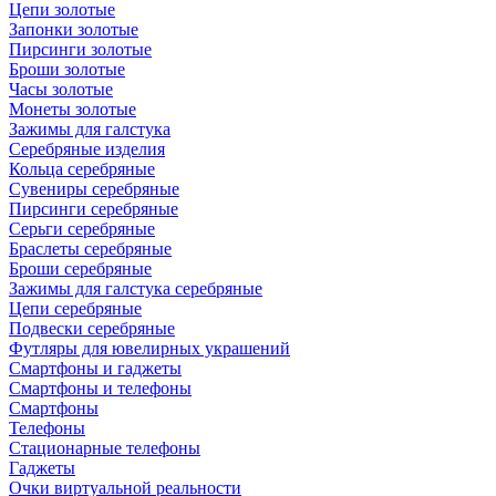
Цепи золотые
Запонки золотые
Пирсинги золотые
Броши золотые
Часы золотые
Монеты золотые
Зажимы для галстука
Серебряные изделия
Кольца серебряные
Сувениры серебряные
Пирсинги серебряные
Серьги серебряные
Браслеты серебряные
Броши серебряные
Зажимы для галстука серебряные
Цепи серебряные
Подвески серебряные
Футляры для ювелирных украшений
Смартфоны и гаджеты
Смартфоны и телефоны
Смартфоны
Телефоны
Стационарные телефоны
Гаджеты
Очки виртуальной реальности