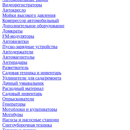
Видеорегистраторы
Автокресло
Мойки высокого давления
Компрессор автомобильный
Дополнительное оборудование
Домкраты
FM-модуляторы
Автовизитки
Пуско-зарядные устройства
Автодержатели
Автомагнитолы
Антирадары
Разветвитель
Садовая техника и инвентарь
Удлинители для сада/ремонта
Дачный умывальник
Расходный материал
Садовый инвентарь
Опрыскиватели
Генераторы
Мотоблоки и культиваторы
Мотобуры
Насосы и насосные станции
Снегоуборочная техника