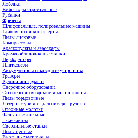
Лобзики
Вибраторы строительные
Рубанки
Фрезеры
Шлифовальные, полировальные машины
Гайковерты и винтоверты
Пилы дисковые
Компрессоры
Краскопульты и аэрографы
Кромкооблицовочные станки
Перфораторы
Плиткорезы
Аккумуляторы и зарядные устройства
Граверы
Ручной инструмент
Сварочное оборудование
Степлеры и гвоздезабивные пистолеты
Пилы торцовочные
Лазерные уровни, дальномеры, рулетки
Отбойные молотки
Фены строительные
Тахеометры
Сверлильные станки
Пилы цепные
Расходные материалы