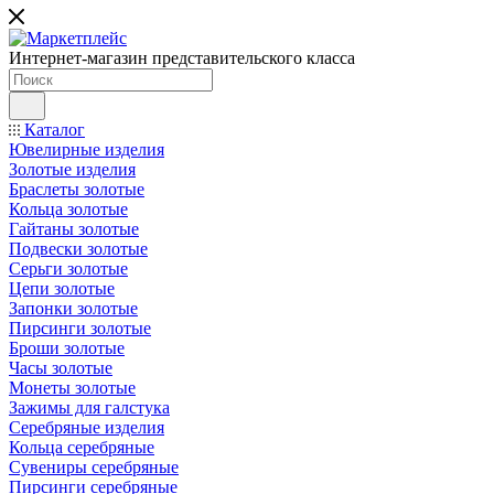
Интернет-магазин представительского класса
Каталог
Ювелирные изделия
Золотые изделия
Браслеты золотые
Кольца золотые
Гайтаны золотые
Подвески золотые
Серьги золотые
Цепи золотые
Запонки золотые
Пирсинги золотые
Броши золотые
Часы золотые
Монеты золотые
Зажимы для галстука
Серебряные изделия
Кольца серебряные
Сувениры серебряные
Пирсинги серебряные