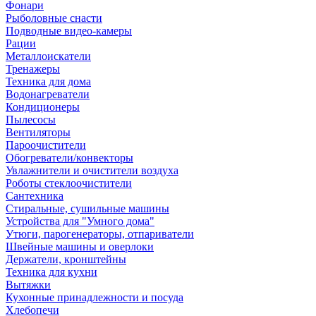
Фонари
Рыболовные снасти
Подводные видео-камеры
Рации
Металлоискатели
Тренажеры
Техника для дома
Водонагреватели
Кондиционеры
Пылесосы
Вентиляторы
Пароочистители
Обогреватели/конвекторы
Увлажнители и очистители воздуха
Роботы стеклоочистители
Сантехника
Стиральные, сушильные машины
Устройства для "Умного дома"
Утюги, парогенераторы, отпариватели
Швейные машины и оверлоки
Держатели, кронштейны
Техника для кухни
Вытяжки
Кухонные принадлежности и посуда
Хлебопечи