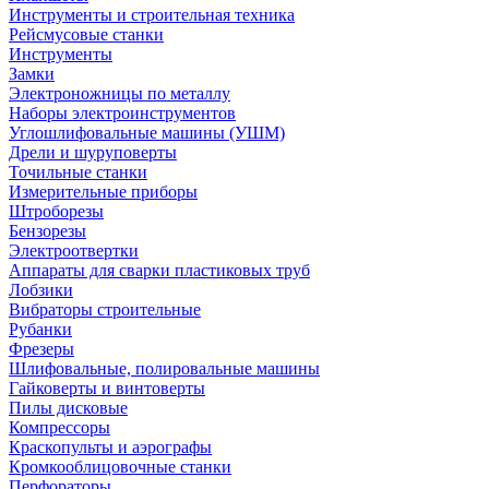
Инструменты и строительная техника
Рейсмусовые станки
Инструменты
Замки
Электроножницы по металлу
Наборы электроинструментов
Углошлифовальные машины (УШМ)
Дрели и шуруповерты
Точильные станки
Измерительные приборы
Штроборезы
Бензорезы
Электроотвертки
Аппараты для сварки пластиковых труб
Лобзики
Вибраторы строительные
Рубанки
Фрезеры
Шлифовальные, полировальные машины
Гайковерты и винтоверты
Пилы дисковые
Компрессоры
Краскопульты и аэрографы
Кромкооблицовочные станки
Перфораторы