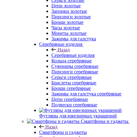
Серьги золотые
Цепи золотые
Запонки золотые
Пирсинги золотые
Броши золотые
Часы золотые
Монеты золотые
Зажимы для галстука
Серебряные изделия
Назад
Серебряные изделия
Кольца серебряные
Сувениры серебряные
Пирсинги серебряные
Серьги серебряные
Браслеты серебряные
Броши серебряные
Зажимы для галстука серебряные
Цепи серебряные
Подвески серебряные
Футляры для ювелирных украшений
Смартфоны и гаджеты
Назад
Смартфоны и гаджеты