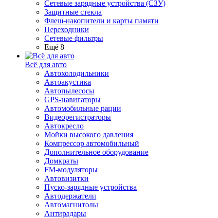
Сетевые зарядные устройства (СЗУ)
Защитные стекла
Флеш-накопители и карты памяти
Переходники
Сетевые фильтры
Ещё 8
Всё для авто
Автохолодильники
Автоакустика
Автопылесосы
GPS-навигаторы
Автомобильные рации
Видеорегистраторы
Автокресло
Мойки высокого давления
Компрессор автомобильный
Дополнительное оборудование
Домкраты
FM-модуляторы
Автовизитки
Пуско-зарядные устройства
Автодержатели
Автомагнитолы
Антирадары