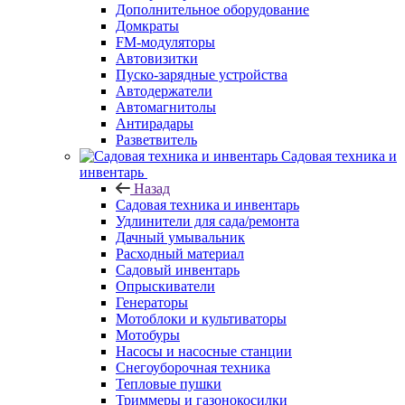
Дополнительное оборудование
Домкраты
FM-модуляторы
Автовизитки
Пуско-зарядные устройства
Автодержатели
Автомагнитолы
Антирадары
Разветвитель
Садовая техника и
инвентарь
Назад
Садовая техника и инвентарь
Удлинители для сада/ремонта
Дачный умывальник
Расходный материал
Садовый инвентарь
Опрыскиватели
Генераторы
Мотоблоки и культиваторы
Мотобуры
Насосы и насосные станции
Снегоуборочная техника
Тепловые пушки
Триммеры и газонокосилки