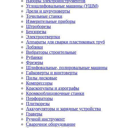
Наборы электроинструментов
Углошлифовальные машины (УШМ)
Дрели и шуруповерты
Точильные станки
Измерительные приборы
Штроборезы
Бензорезы
Электроотвертки
Аппараты для сварки пластиковых труб
Лобзики
Вибраторы строительные
Рубанки
Фрезеры
Шлифовальные, полировальные машины
Гайковерты и винтоверты
Пилы дисковые
Компрессоры
Краскопульты и аэрографы
Кромкооблицовочные станки
Перфораторы
Плиткорезы
Аккумуляторы и зарядные устройства
Граверы
Ручной инструмент
Сварочное оборудование