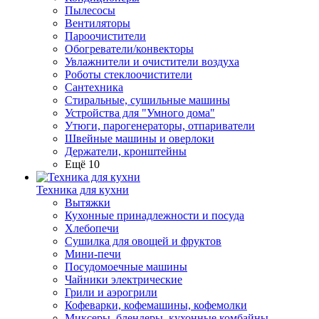
Пылесосы
Вентиляторы
Пароочистители
Обогреватели/конвекторы
Увлажнители и очистители воздуха
Роботы стеклоочистители
Сантехника
Стиральные, сушильные машины
Устройства для "Умного дома"
Утюги, парогенераторы, отпариватели
Швейные машины и оверлоки
Держатели, кронштейны
Ещё 10
Техника для кухни
Вытяжки
Кухонные принадлежности и посуда
Хлебопечи
Сушилка для овощей и фруктов
Мини-печи
Посудомоечные машины
Чайники электрические
Грили и аэрогрили
Кофеварки, кофемашины, кофемолки
Миксеры, блендеры, кухонные комбайны