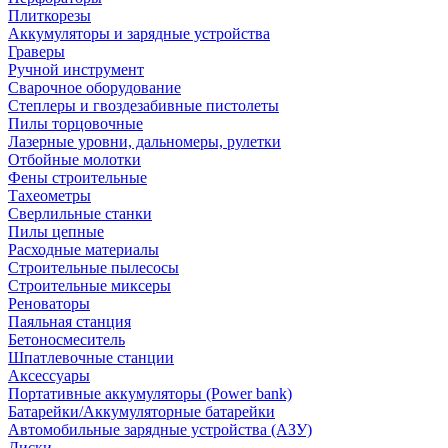
Плиткорезы
Аккумуляторы и зарядные устройства
Граверы
Ручной инструмент
Сварочное оборудование
Степлеры и гвоздезабивные пистолеты
Пилы торцовочные
Лазерные уровни, дальномеры, рулетки
Отбойные молотки
Фены строительные
Тахеометры
Сверлильные станки
Пилы цепные
Расходные материалы
Строительные пылесосы
Строительные миксеры
Реноваторы
Паяльная станция
Бетоносмеситель
Шпатлевочные станции
Аксессуары
Портативные аккумуляторы (Power bank)
Батарейки/Аккумуляторные батарейки
Автомобильные зарядные устройства (АЗУ)
Диски