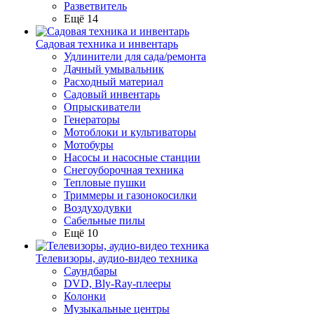
Разветвитель
Ещё 14
Садовая техника и инвентарь
Удлинители для сада/ремонта
Дачный умывальник
Расходный материал
Садовый инвентарь
Опрыскиватели
Генераторы
Мотоблоки и культиваторы
Мотобуры
Насосы и насосные станции
Снегоуборочная техника
Тепловые пушки
Триммеры и газонокосилки
Воздуходувки
Сабельные пилы
Ещё 10
Телевизоры, аудио-видео техника
Саундбары
DVD, Bly-Ray-плееры
Колонки
Музыкальные центры