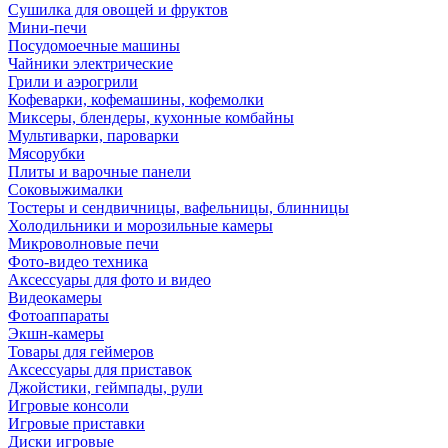
Сушилка для овощей и фруктов
Мини-печи
Посудомоечные машины
Чайники электрические
Грили и аэрогрили
Кофеварки, кофемашины, кофемолки
Миксеры, блендеры, кухонные комбайны
Мультиварки, пароварки
Мясорубки
Плиты и варочные панели
Соковыжималки
Тостеры и сендвичницы, вафельницы, блинницы
Холодильники и морозильные камеры
Микроволновые печи
Фото-видео техника
Аксессуары для фото и видео
Видеокамеры
Фотоаппараты
Экшн-камеры
Товары для геймеров
Аксессуары для приставок
Джойстики, геймпады, рули
Игровые консоли
Игровые приставки
Диски игровые