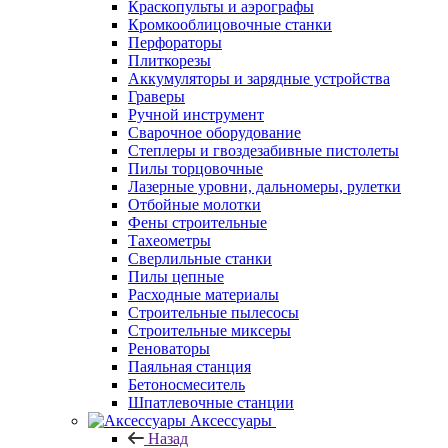
Краскопульты и аэрографы
Кромкооблицовочные станки
Перфораторы
Плиткорезы
Аккумуляторы и зарядные устройства
Граверы
Ручной инструмент
Сварочное оборудование
Степлеры и гвоздезабивные пистолеты
Пилы торцовочные
Лазерные уровни, дальномеры, рулетки
Отбойные молотки
Фены строительные
Тахеометры
Сверлильные станки
Пилы цепные
Расходные материалы
Строительные пылесосы
Строительные миксеры
Реноваторы
Паяльная станция
Бетоносмеситель
Шпатлевочные станции
Аксессуары
Назад