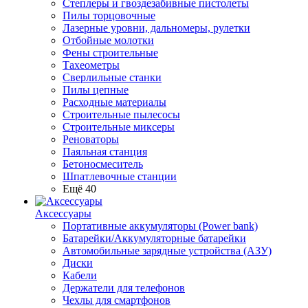
Степлеры и гвоздезабивные пистолеты
Пилы торцовочные
Лазерные уровни, дальномеры, рулетки
Отбойные молотки
Фены строительные
Тахеометры
Сверлильные станки
Пилы цепные
Расходные материалы
Строительные пылесосы
Строительные миксеры
Реноваторы
Паяльная станция
Бетоносмеситель
Шпатлевочные станции
Ещё 40
Аксессуары
Портативные аккумуляторы (Power bank)
Батарейки/Аккумуляторные батарейки
Автомобильные зарядные устройства (АЗУ)
Диски
Кабели
Держатели для телефонов
Чехлы для смартфонов