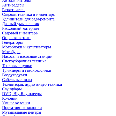
Автомагнитолы
Антирадары
Разветвитель
Садовая техника и инвентарь
Удлинители для сада/ремонта
Дачный умывальник
Расходный материал
Садовый инвентарь
Опрыскиватели
Генераторы
Мотоблоки и культиваторы
Мотобуры
Насосы и насосные станции
Снегоуборочная техника
Тепловые пушки
Триммеры и газонокосилки
Воздуходувки
Сабельные пилы
Телевизоры, аудио-видео техника
Саундбары
DVD, Bly-Ray-плееры
Колонки
Умные колонки
Портативные колонки
Музыкальные центры