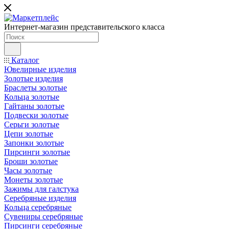
Интернет-магазин представительского класса
Каталог
Ювелирные изделия
Золотые изделия
Браслеты золотые
Кольца золотые
Гайтаны золотые
Подвески золотые
Серьги золотые
Цепи золотые
Запонки золотые
Пирсинги золотые
Броши золотые
Часы золотые
Монеты золотые
Зажимы для галстука
Серебряные изделия
Кольца серебряные
Сувениры серебряные
Пирсинги серебряные