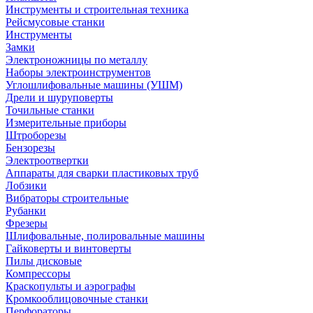
Инструменты и строительная техника
Рейсмусовые станки
Инструменты
Замки
Электроножницы по металлу
Наборы электроинструментов
Углошлифовальные машины (УШМ)
Дрели и шуруповерты
Точильные станки
Измерительные приборы
Штроборезы
Бензорезы
Электроотвертки
Аппараты для сварки пластиковых труб
Лобзики
Вибраторы строительные
Рубанки
Фрезеры
Шлифовальные, полировальные машины
Гайковерты и винтоверты
Пилы дисковые
Компрессоры
Краскопульты и аэрографы
Кромкооблицовочные станки
Перфораторы