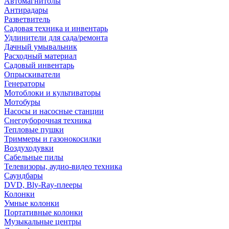
Автомагнитолы
Антирадары
Разветвитель
Садовая техника и инвентарь
Удлинители для сада/ремонта
Дачный умывальник
Расходный материал
Садовый инвентарь
Опрыскиватели
Генераторы
Мотоблоки и культиваторы
Мотобуры
Насосы и насосные станции
Снегоуборочная техника
Тепловые пушки
Триммеры и газонокосилки
Воздуходувки
Сабельные пилы
Телевизоры, аудио-видео техника
Саундбары
DVD, Bly-Ray-плееры
Колонки
Умные колонки
Портативные колонки
Музыкальные центры