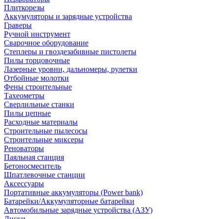
Плиткорезы
Аккумуляторы и зарядные устройства
Граверы
Ручной инструмент
Сварочное оборудование
Степлеры и гвоздезабивные пистолеты
Пилы торцовочные
Лазерные уровни, дальномеры, рулетки
Отбойные молотки
Фены строительные
Тахеометры
Сверлильные станки
Пилы цепные
Расходные материалы
Строительные пылесосы
Строительные миксеры
Реноваторы
Паяльная станция
Бетоносмеситель
Шпатлевочные станции
Аксессуары
Портативные аккумуляторы (Power bank)
Батарейки/Аккумуляторные батарейки
Автомобильные зарядные устройства (АЗУ)
Диски