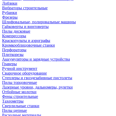
Лобзики
Вибраторы строительные
Рубанки
Фрезеры
Шлифовальные, полировальные машины
Гайковерты и винтоверты
Пилы дисковые
Компрессоры
Краскопульты и аэрографы
Кромкооблицовочные станки
Перфораторы
Плиткорезы
Аккумуляторы и зарядные устройства
Граверы
Ручной инструмент
Сварочное оборудование
Степлеры и гвоздезабивные пистолеты
Пилы торцовочные
Лазерные уровни, дальномеры, рулетки
Отбойные молотки
Фены строительные
Тахеометры
Сверлильные станки
Пилы цепные
Расходные материалы