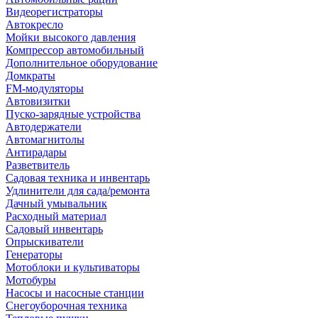
Видеорегистраторы
Автокресло
Мойки высокого давления
Компрессор автомобильный
Дополнительное оборудование
Домкраты
FM-модуляторы
Автовизитки
Пуско-зарядные устройства
Автодержатели
Автомагнитолы
Антирадары
Разветвитель
Садовая техника и инвентарь
Удлинители для сада/ремонта
Дачный умывальник
Расходный материал
Садовый инвентарь
Опрыскиватели
Генераторы
Мотоблоки и культиваторы
Мотобуры
Насосы и насосные станции
Снегоуборочная техника