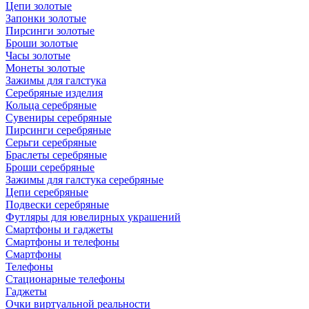
Цепи золотые
Запонки золотые
Пирсинги золотые
Броши золотые
Часы золотые
Монеты золотые
Зажимы для галстука
Серебряные изделия
Кольца серебряные
Сувениры серебряные
Пирсинги серебряные
Серьги серебряные
Браслеты серебряные
Броши серебряные
Зажимы для галстука серебряные
Цепи серебряные
Подвески серебряные
Футляры для ювелирных украшений
Смартфоны и гаджеты
Смартфоны и телефоны
Смартфоны
Телефоны
Стационарные телефоны
Гаджеты
Очки виртуальной реальности