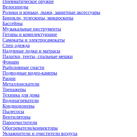
Пневматическое оружие
Велосипеды
Ролики и коньки, лыжи, защитные аксессуары
Бинокли, телескопы, микроскопы
Бассейны
Музыкальные инструменты
Гитары и комплектующие
Самокаты и электросамокаты
Спец одежда
Надувные лодки и матрасы
Палатки, тенты, спальные мешки
Фонари
Рыболовные снасти
Подводные видео-камеры
Рации
Металлоискатели
Тренажеры
Техника для дома
Водонагреватели
Кондиционеры
Пылесосы
Вентиляторы
Пароочистители
Обогреватели/конвекторы
Увлажнители и очистители воздуха