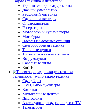
Садовая техника и инвентарь
Удлинители для сада/ремонта
Дачный умывальник
Расходный материал
Садовый инвентарь
Опрыскиватели
Генераторы
Мотоблоки и культиваторы
Мотобуры
Насосы и насосные станции
Снегоуборочная техника
Тепловые пушки
Триммеры и газонокосилки
Воздуходувки
Сабельные пилы
Ещё 10
Телевизоры, аудио-видео техника
Саундбары
DVD, Bly-Ray-плееры
Колонки
Музыкальные центры
Диктофоны
Аксессуары для аудио, видео и TV
Телевизоры