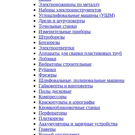
Электроножницы по металлу
Наборы электроинструментов
Углошлифовальные машины (УШМ)
Дрели и шуруповерты
Точильные станки
Измерительные приборы
Штроборезы
Бензорезы
Электроотвертки
Аппараты для сварки пластиковых труб
Лобзики
Вибраторы строительные
Рубанки
Фрезеры
Шлифовальные, полировальные машины
Гайковерты и винтоверты
Пилы дисковые
Компрессоры
Краскопульты и аэрографы
Кромкооблицовочные станки
Перфораторы
Плиткорезы
Аккумуляторы и зарядные устройства
Граверы
Ручной инструмент