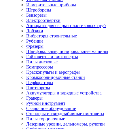
Измерительные приборы
Штроборезы
Бензорезы
Электроотвертки
Аппараты для сварки пластиковых труб
Лобзики
Вибраторы строительные
Рубанки
Фрезеры
Шлифовальные, полировальные машины
Гайковерты и винтоверты
Пилы дисковые
Компрессоры
Краскопульты и аэрографы
Кромкооблицовочные станки
Перфораторы
Плиткорезы
Аккумуляторы и зарядные устройства
Граверы
Ручной инструмент
Сварочное оборудование
Степлеры и гвоздезабивные пистолеты
Пилы торцовочные
Лазерные уровни, дальномеры, рулетки