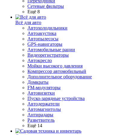
Переходники
Сетевые фильтры
Ещё 8
Всё для авто
Автохолодильники
Автоакустика
Автопылесосы
GPS-навигаторы
Автомобильные рации
Видеорегистраторы
Автокресло
Мойки высокого давления
Компрессор автомобильный
Дополнительное оборудование
Домкраты
FM-модуляторы
Автовизитки
Пуско-зарядные устройства
Автодержатели
Автомагнитолы
Антирадары
Разветвитель
Ещё 14