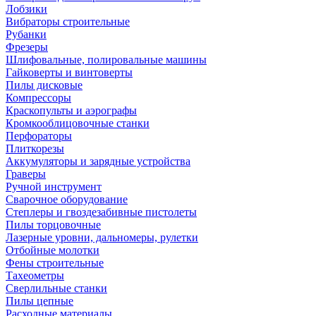
Лобзики
Вибраторы строительные
Рубанки
Фрезеры
Шлифовальные, полировальные машины
Гайковерты и винтоверты
Пилы дисковые
Компрессоры
Краскопульты и аэрографы
Кромкооблицовочные станки
Перфораторы
Плиткорезы
Аккумуляторы и зарядные устройства
Граверы
Ручной инструмент
Сварочное оборудование
Степлеры и гвоздезабивные пистолеты
Пилы торцовочные
Лазерные уровни, дальномеры, рулетки
Отбойные молотки
Фены строительные
Тахеометры
Сверлильные станки
Пилы цепные
Расходные материалы