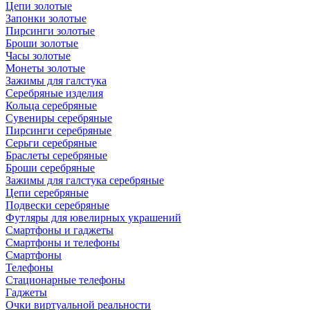
Цепи золотые
Запонки золотые
Пирсинги золотые
Броши золотые
Часы золотые
Монеты золотые
Зажимы для галстука
Серебряные изделия
Кольца серебряные
Сувениры серебряные
Пирсинги серебряные
Серьги серебряные
Браслеты серебряные
Броши серебряные
Зажимы для галстука серебряные
Цепи серебряные
Подвески серебряные
Футляры для ювелирных украшений
Смартфоны и гаджеты
Смартфоны и телефоны
Смартфоны
Телефоны
Стационарные телефоны
Гаджеты
Очки виртуальной реальности