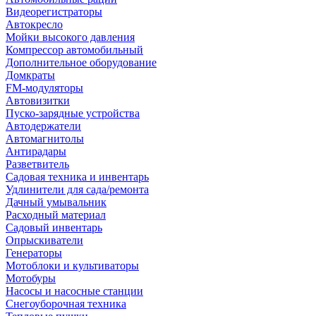
Видеорегистраторы
Автокресло
Мойки высокого давления
Компрессор автомобильный
Дополнительное оборудование
Домкраты
FM-модуляторы
Автовизитки
Пуско-зарядные устройства
Автодержатели
Автомагнитолы
Антирадары
Разветвитель
Садовая техника и инвентарь
Удлинители для сада/ремонта
Дачный умывальник
Расходный материал
Садовый инвентарь
Опрыскиватели
Генераторы
Мотоблоки и культиваторы
Мотобуры
Насосы и насосные станции
Снегоуборочная техника