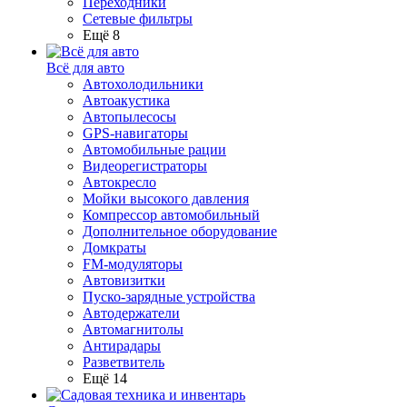
Переходники
Сетевые фильтры
Ещё 8
Всё для авто
Автохолодильники
Автоакустика
Автопылесосы
GPS-навигаторы
Автомобильные рации
Видеорегистраторы
Автокресло
Мойки высокого давления
Компрессор автомобильный
Дополнительное оборудование
Домкраты
FM-модуляторы
Автовизитки
Пуско-зарядные устройства
Автодержатели
Автомагнитолы
Антирадары
Разветвитель
Ещё 14