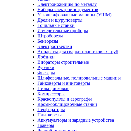
Электроножницы по металлу
Наборы электроинструментов
Углошлифовальные машины (УШМ)
Дрели и шуруповерты
Точильные станки
Измерительные приборы
Штроборезы
Бензорезы
Электроотвертки
Аппараты для сварки пластиковых труб
Лобзики
Вибраторы строительные
Рубанки
Фрезеры
Шлифовальные, полировальные машины
Гайковерты и винтоверты
Пилы дисковые
Компрессоры
Краскопульты и аэрографы
Кромкооблицовочные станки
Перфораторы
Плиткорезы
Аккумуляторы и зарядные устройства
Граверы
Ручной инструмент