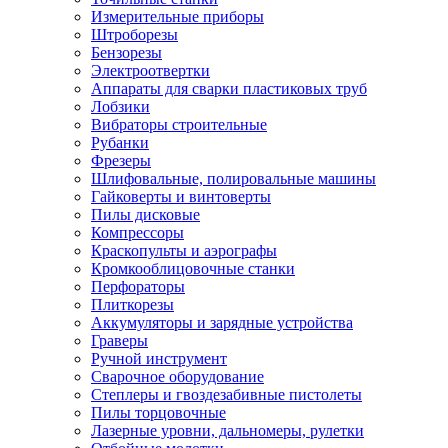
Измерительные приборы
Штроборезы
Бензорезы
Электроотвертки
Аппараты для сварки пластиковых труб
Лобзики
Вибраторы строительные
Рубанки
Фрезеры
Шлифовальные, полировальные машины
Гайковерты и винтоверты
Пилы дисковые
Компрессоры
Краскопульты и аэрографы
Кромкооблицовочные станки
Перфораторы
Плиткорезы
Аккумуляторы и зарядные устройства
Граверы
Ручной инструмент
Сварочное оборудование
Степлеры и гвоздезабивные пистолеты
Пилы торцовочные
Лазерные уровни, дальномеры, рулетки