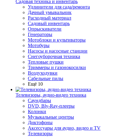
Садовая техника и инвентарь
Удлинители для сада/ремонта
Дачный умывальник
Расходный материал
Садовый инвентарь
Опрыскиватели
Генераторы
Мотоблоки и культиваторы
Мотобуры
Насосы и насосные станции
Снегоуборочная техника
Тепловые пушки
Триммеры и газонокосилки
Воздуходувки
Сабельные пилы
Ещё 10
Телевизоры, аудио-видео техника
Саундбары
DVD, Bly-Ray-плееры
Колонки
Музыкальные центры
Диктофоны
Аксессуары для аудио, видео и TV
Телевизоры