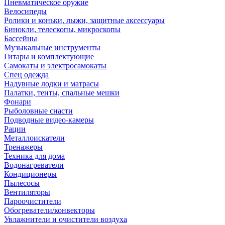
Пневматическое оружие
Велосипеды
Ролики и коньки, лыжи, защитные аксессуары
Бинокли, телескопы, микроскопы
Бассейны
Музыкальные инструменты
Гитары и комплектующие
Самокаты и электросамокаты
Спец одежда
Надувные лодки и матрасы
Палатки, тенты, спальные мешки
Фонари
Рыболовные снасти
Подводные видео-камеры
Рации
Металлоискатели
Тренажеры
Техника для дома
Водонагреватели
Кондиционеры
Пылесосы
Вентиляторы
Пароочистители
Обогреватели/конвекторы
Увлажнители и очистители воздуха