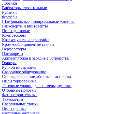
Лобзики
Вибраторы строительные
Рубанки
Фрезеры
Шлифовальные, полировальные машины
Гайковерты и винтоверты
Пилы дисковые
Компрессоры
Краскопульты и аэрографы
Кромкооблицовочные станки
Перфораторы
Плиткорезы
Аккумуляторы и зарядные устройства
Граверы
Ручной инструмент
Сварочное оборудование
Степлеры и гвоздезабивные пистолеты
Пилы торцовочные
Лазерные уровни, дальномеры, рулетки
Отбойные молотки
Фены строительные
Тахеометры
Сверлильные станки
Пилы цепные
Расходные материалы