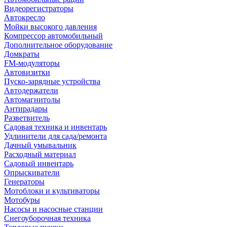
Видеорегистраторы
Автокресло
Мойки высокого давления
Компрессор автомобильный
Дополнительное оборудование
Домкраты
FM-модуляторы
Автовизитки
Пуско-зарядные устройства
Автодержатели
Автомагнитолы
Антирадары
Разветвитель
Садовая техника и инвентарь
Удлинители для сада/ремонта
Дачный умывальник
Расходный материал
Садовый инвентарь
Опрыскиватели
Генераторы
Мотоблоки и культиваторы
Мотобуры
Насосы и насосные станции
Снегоуборочная техника