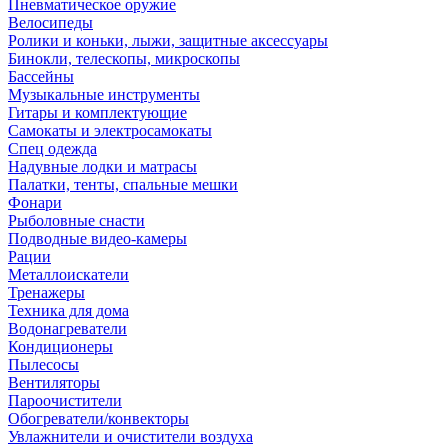
Пневматическое оружие
Велосипеды
Ролики и коньки, лыжи, защитные аксессуары
Бинокли, телескопы, микроскопы
Бассейны
Музыкальные инструменты
Гитары и комплектующие
Самокаты и электросамокаты
Спец одежда
Надувные лодки и матрасы
Палатки, тенты, спальные мешки
Фонари
Рыболовные снасти
Подводные видео-камеры
Рации
Металлоискатели
Тренажеры
Техника для дома
Водонагреватели
Кондиционеры
Пылесосы
Вентиляторы
Пароочистители
Обогреватели/конвекторы
Увлажнители и очистители воздуха