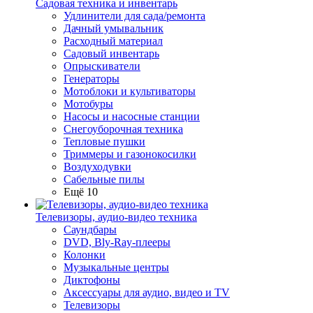
Садовая техника и инвентарь
Удлинители для сада/ремонта
Дачный умывальник
Расходный материал
Садовый инвентарь
Опрыскиватели
Генераторы
Мотоблоки и культиваторы
Мотобуры
Насосы и насосные станции
Снегоуборочная техника
Тепловые пушки
Триммеры и газонокосилки
Воздуходувки
Сабельные пилы
Ещё 10
Телевизоры, аудио-видео техника
Саундбары
DVD, Bly-Ray-плееры
Колонки
Музыкальные центры
Диктофоны
Аксессуары для аудио, видео и TV
Телевизоры