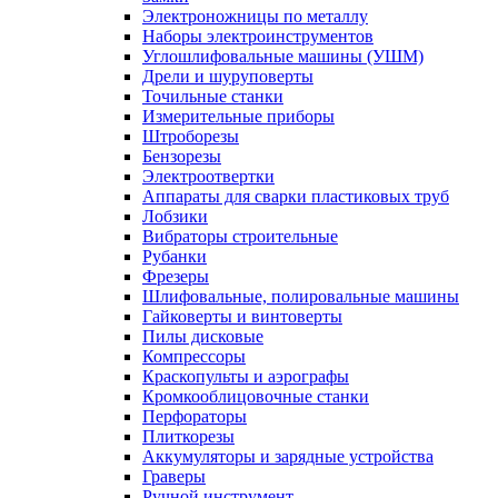
Электроножницы по металлу
Наборы электроинструментов
Углошлифовальные машины (УШМ)
Дрели и шуруповерты
Точильные станки
Измерительные приборы
Штроборезы
Бензорезы
Электроотвертки
Аппараты для сварки пластиковых труб
Лобзики
Вибраторы строительные
Рубанки
Фрезеры
Шлифовальные, полировальные машины
Гайковерты и винтоверты
Пилы дисковые
Компрессоры
Краскопульты и аэрографы
Кромкооблицовочные станки
Перфораторы
Плиткорезы
Аккумуляторы и зарядные устройства
Граверы
Ручной инструмент