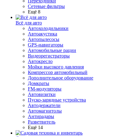
Переходники
Сетевые фильтры
Ещё 8
Всё для авто
Автохолодильники
Автоакустика
Автопылесосы
GPS-навигаторы
Автомобильные рации
Видеорегистраторы
Автокресло
Мойки высокого давления
Компрессор автомобильный
Дополнительное оборудование
Домкраты
FM-модуляторы
Автовизитки
Пуско-зарядные устройства
Автодержатели
Автомагнитолы
Антирадары
Разветвитель
Ещё 14