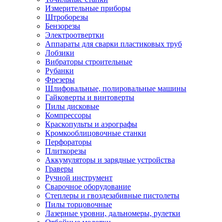
Измерительные приборы
Штроборезы
Бензорезы
Электроотвертки
Аппараты для сварки пластиковых труб
Лобзики
Вибраторы строительные
Рубанки
Фрезеры
Шлифовальные, полировальные машины
Гайковерты и винтоверты
Пилы дисковые
Компрессоры
Краскопульты и аэрографы
Кромкооблицовочные станки
Перфораторы
Плиткорезы
Аккумуляторы и зарядные устройства
Граверы
Ручной инструмент
Сварочное оборудование
Степлеры и гвоздезабивные пистолеты
Пилы торцовочные
Лазерные уровни, дальномеры, рулетки