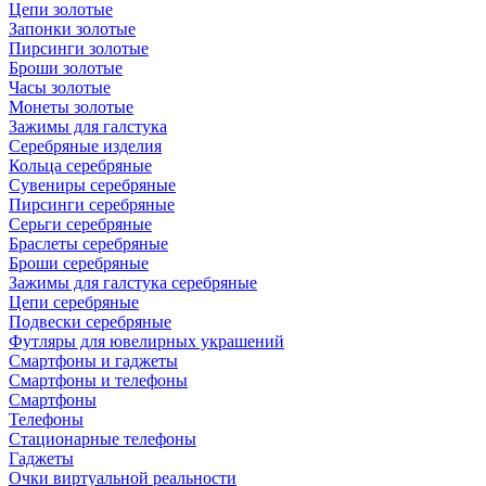
Цепи золотые
Запонки золотые
Пирсинги золотые
Броши золотые
Часы золотые
Монеты золотые
Зажимы для галстука
Серебряные изделия
Кольца серебряные
Сувениры серебряные
Пирсинги серебряные
Серьги серебряные
Браслеты серебряные
Броши серебряные
Зажимы для галстука серебряные
Цепи серебряные
Подвески серебряные
Футляры для ювелирных украшений
Смартфоны и гаджеты
Смартфоны и телефоны
Смартфоны
Телефоны
Стационарные телефоны
Гаджеты
Очки виртуальной реальности