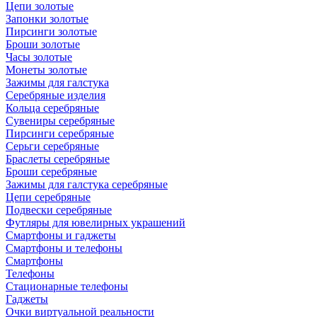
Цепи золотые
Запонки золотые
Пирсинги золотые
Броши золотые
Часы золотые
Монеты золотые
Зажимы для галстука
Серебряные изделия
Кольца серебряные
Сувениры серебряные
Пирсинги серебряные
Серьги серебряные
Браслеты серебряные
Броши серебряные
Зажимы для галстука серебряные
Цепи серебряные
Подвески серебряные
Футляры для ювелирных украшений
Смартфоны и гаджеты
Смартфоны и телефоны
Смартфоны
Телефоны
Стационарные телефоны
Гаджеты
Очки виртуальной реальности