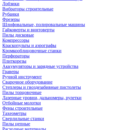
Лобзики
Вибраторы строительные
Рубанки
Фрезеры
Шлифовальные, полировальные машины
Гайковерты и винтоверты
Пилы дисковые
Компрессоры
Краскопульты и аэрографы
Кромкооблицовочные станки
Перфораторы
Плиткорезы
Аккумуляторы и зарядные устройства
Граверы
Ручной инструмент
Сварочное оборудование
Степлеры и гвоздезабивные пистолеты
Пилы торцовочные
Лазерные уровни, дальномеры, рулетки
Отбойные молотки
Фены строительные
Тахеометры
Сверлильные станки
Пилы цепные
Расходные материалы