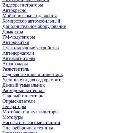
Видеорегистраторы
Автокресло
Мойки высокого давления
Компрессор автомобильный
Дополнительное оборудование
Домкраты
FM-модуляторы
Автовизитки
Пуско-зарядные устройства
Автодержатели
Автомагнитолы
Антирадары
Разветвитель
Садовая техника и инвентарь
Удлинители для сада/ремонта
Дачный умывальник
Расходный материал
Садовый инвентарь
Опрыскиватели
Генераторы
Мотоблоки и культиваторы
Мотобуры
Насосы и насосные станции
Снегоуборочная техника