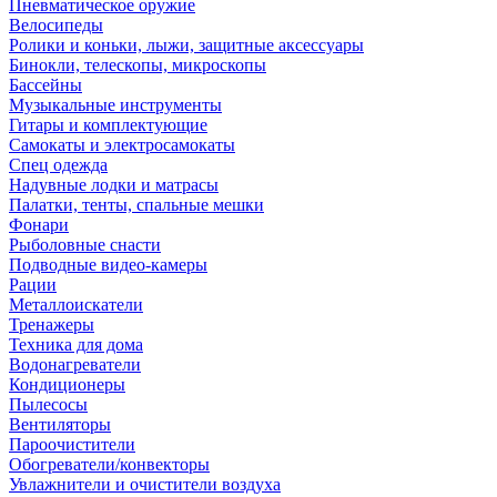
Пневматическое оружие
Велосипеды
Ролики и коньки, лыжи, защитные аксессуары
Бинокли, телескопы, микроскопы
Бассейны
Музыкальные инструменты
Гитары и комплектующие
Самокаты и электросамокаты
Спец одежда
Надувные лодки и матрасы
Палатки, тенты, спальные мешки
Фонари
Рыболовные снасти
Подводные видео-камеры
Рации
Металлоискатели
Тренажеры
Техника для дома
Водонагреватели
Кондиционеры
Пылесосы
Вентиляторы
Пароочистители
Обогреватели/конвекторы
Увлажнители и очистители воздуха