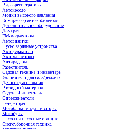
Видеорегистраторы
Автокресло
Мойки высокого давления
Компрессор автомобильный
Дополнительное оборудование
Домкраты
FM-модуляторы
Автовизитки
Пуско-зарядные устройства
Автодержатели
Автомагнитолы
Антирадары
Разветвитель
Садовая техника и инвентарь
Удлинители для сада/ремонта
Дачный умывальник
Расходный материал
Садовый инвентарь
Опрыскиватели
Генераторы
Мотоблоки и культиваторы
Мотобуры
Насосы и насосные станции
Снегоуборочная техника