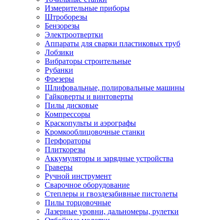
Измерительные приборы
Штроборезы
Бензорезы
Электроотвертки
Аппараты для сварки пластиковых труб
Лобзики
Вибраторы строительные
Рубанки
Фрезеры
Шлифовальные, полировальные машины
Гайковерты и винтоверты
Пилы дисковые
Компрессоры
Краскопульты и аэрографы
Кромкооблицовочные станки
Перфораторы
Плиткорезы
Аккумуляторы и зарядные устройства
Граверы
Ручной инструмент
Сварочное оборудование
Степлеры и гвоздезабивные пистолеты
Пилы торцовочные
Лазерные уровни, дальномеры, рулетки