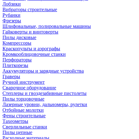
Лобзики
Вибраторы строительные
Рубанки
Фрезеры
Шлифовальные, полировальные машины
Гайковерты и винтоверты
Пилы дисковые
Компрессоры
Краскопульты и аэрографы
Кромкооблицовочные станки
Перфораторы
Плиткорезы
Аккумуляторы и зарядные устройства
Граверы
Ручной инструмент
Сварочное оборудование
Степлеры и гвоздезабивные пистолеты
Пилы торцовочные
Лазерные уровни, дальномеры, рулетки
Отбойные молотки
Фены строительные
Тахеометры
Сверлильные станки
Пилы цепные
Расходные материалы