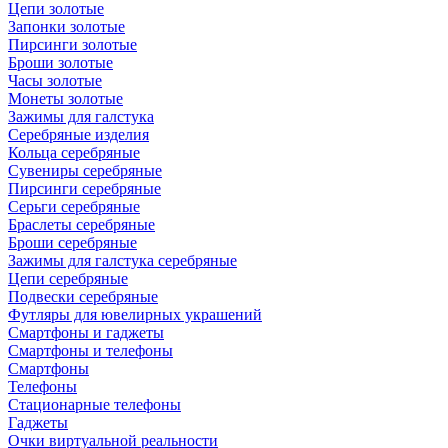
Цепи золотые
Запонки золотые
Пирсинги золотые
Броши золотые
Часы золотые
Монеты золотые
Зажимы для галстука
Серебряные изделия
Кольца серебряные
Сувениры серебряные
Пирсинги серебряные
Серьги серебряные
Браслеты серебряные
Броши серебряные
Зажимы для галстука серебряные
Цепи серебряные
Подвески серебряные
Футляры для ювелирных украшений
Смартфоны и гаджеты
Смартфоны и телефоны
Смартфоны
Телефоны
Стационарные телефоны
Гаджеты
Очки виртуальной реальности