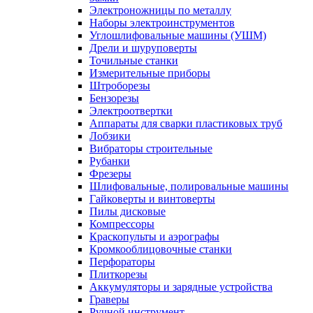
Электроножницы по металлу
Наборы электроинструментов
Углошлифовальные машины (УШМ)
Дрели и шуруповерты
Точильные станки
Измерительные приборы
Штроборезы
Бензорезы
Электроотвертки
Аппараты для сварки пластиковых труб
Лобзики
Вибраторы строительные
Рубанки
Фрезеры
Шлифовальные, полировальные машины
Гайковерты и винтоверты
Пилы дисковые
Компрессоры
Краскопульты и аэрографы
Кромкооблицовочные станки
Перфораторы
Плиткорезы
Аккумуляторы и зарядные устройства
Граверы
Ручной инструмент