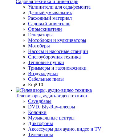
Садовая техника и инвентарь
Удлинители для сада/ремонта
Дачный умывальник
Расходный материал
Садовый инвентарь
Опрыскиватели
Генераторы
Мотоблоки и культиваторы
Мотобуры
Насосы и насосные станции
Снегоуборочная техника
Тепловые пушки
Триммеры и газонокосилки
Воздуходувки
Сабельные пилы
Ещё 10
Телевизоры, аудио-видео техника
Саундбары
DVD, Bly-Ray-плееры
Колонки
Музыкальные центры
Диктофоны
Аксессуары для аудио, видео и TV
Телевизоры