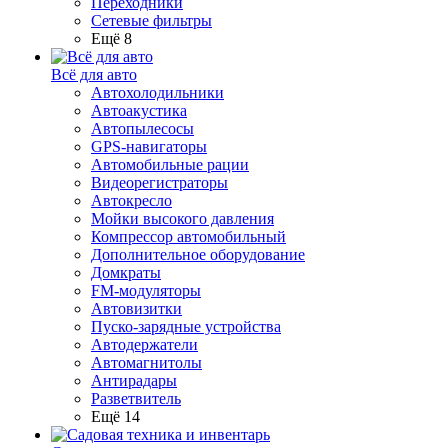
Переходники
Сетевые фильтры
Ещё 8
Всё для авто
Автохолодильники
Автоакустика
Автопылесосы
GPS-навигаторы
Автомобильные рации
Видеорегистраторы
Автокресло
Мойки высокого давления
Компрессор автомобильный
Дополнительное оборудование
Домкраты
FM-модуляторы
Автовизитки
Пуско-зарядные устройства
Автодержатели
Автомагнитолы
Антирадары
Разветвитель
Ещё 14