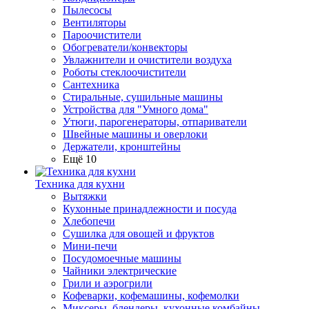
Пылесосы
Вентиляторы
Пароочистители
Обогреватели/конвекторы
Увлажнители и очистители воздуха
Роботы стеклоочистители
Сантехника
Стиральные, сушильные машины
Устройства для "Умного дома"
Утюги, парогенераторы, отпариватели
Швейные машины и оверлоки
Держатели, кронштейны
Ещё 10
Техника для кухни
Вытяжки
Кухонные принадлежности и посуда
Хлебопечи
Сушилка для овощей и фруктов
Мини-печи
Посудомоечные машины
Чайники электрические
Грили и аэрогрили
Кофеварки, кофемашины, кофемолки
Миксеры, блендеры, кухонные комбайны