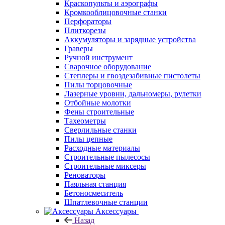
Краскопульты и аэрографы
Кромкооблицовочные станки
Перфораторы
Плиткорезы
Аккумуляторы и зарядные устройства
Граверы
Ручной инструмент
Сварочное оборудование
Степлеры и гвоздезабивные пистолеты
Пилы торцовочные
Лазерные уровни, дальномеры, рулетки
Отбойные молотки
Фены строительные
Тахеометры
Сверлильные станки
Пилы цепные
Расходные материалы
Строительные пылесосы
Строительные миксеры
Реноваторы
Паяльная станция
Бетоносмеситель
Шпатлевочные станции
Аксессуары
Назад