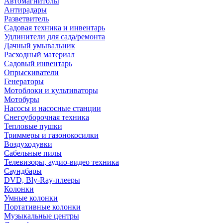
Автомагнитолы
Антирадары
Разветвитель
Садовая техника и инвентарь
Удлинители для сада/ремонта
Дачный умывальник
Расходный материал
Садовый инвентарь
Опрыскиватели
Генераторы
Мотоблоки и культиваторы
Мотобуры
Насосы и насосные станции
Снегоуборочная техника
Тепловые пушки
Триммеры и газонокосилки
Воздуходувки
Сабельные пилы
Телевизоры, аудио-видео техника
Саундбары
DVD, Bly-Ray-плееры
Колонки
Умные колонки
Портативные колонки
Музыкальные центры