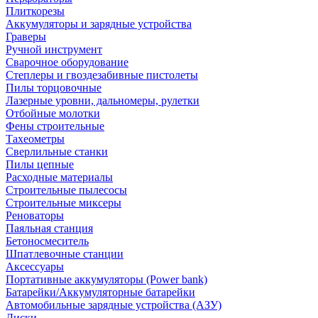
Плиткорезы
Аккумуляторы и зарядные устройства
Граверы
Ручной инструмент
Сварочное оборудование
Степлеры и гвоздезабивные пистолеты
Пилы торцовочные
Лазерные уровни, дальномеры, рулетки
Отбойные молотки
Фены строительные
Тахеометры
Сверлильные станки
Пилы цепные
Расходные материалы
Строительные пылесосы
Строительные миксеры
Реноваторы
Паяльная станция
Бетоносмеситель
Шпатлевочные станции
Аксессуары
Портативные аккумуляторы (Power bank)
Батарейки/Аккумуляторные батарейки
Автомобильные зарядные устройства (АЗУ)
Диски