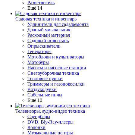
Разветвитель
Ещё 14
Садовая техника и инвентарь
Удлинители для сада/ремонта
Дачный умывальник
Расходный материал
Садовый инвентарь
Опрыскиватели
Генераторы
Мотоблоки и культиваторы
Мотобуры
Насосы и насосные станции
Снегоуборочная техника
Тепловые пушки
Триммеры и газонокосилки
Воздуходувки
Сабельные пилы
Ещё 10
Телевизоры, аудио-видео техника
Саундбары
DVD, Bly-Ray-плееры
Колонки
Музыкальные центры