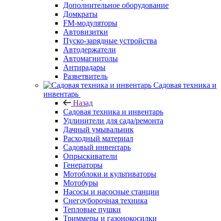
Дополнительное оборудование
Домкраты
FM-модуляторы
Автовизитки
Пуско-зарядные устройства
Автодержатели
Автомагнитолы
Антирадары
Разветвитель
Садовая техника и
инвентарь
Назад
Садовая техника и инвентарь
Удлинители для сада/ремонта
Дачный умывальник
Расходный материал
Садовый инвентарь
Опрыскиватели
Генераторы
Мотоблоки и культиваторы
Мотобуры
Насосы и насосные станции
Снегоуборочная техника
Тепловые пушки
Триммеры и газонокосилки