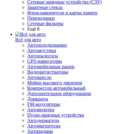
Сетевые зарядные устройства (СЗУ)
Защитные стекла
Флеш-накопители и карты памяти
Переходники
Сетевые фильтры
Ещё 8
Всё для авто
Автохолодильники
Автоакустика
Автопылесосы
GPS-навигаторы
Автомобильные рации
Видеорегистраторы
Автокресло
Мойки высокого давления
Компрессор автомобильный
Дополнительное оборудование
Домкраты
FM-модуляторы
Автовизитки
Пуско-зарядные устройства
Автодержатели
Автомагнитолы
Антирадары