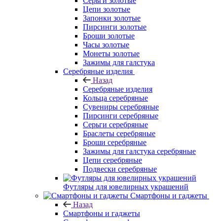
Серьги золотые
Цепи золотые
Запонки золотые
Пирсинги золотые
Броши золотые
Часы золотые
Монеты золотые
Зажимы для галстука
Серебряные изделия
Назад
Серебряные изделия
Кольца серебряные
Сувениры серебряные
Пирсинги серебряные
Серьги серебряные
Браслеты серебряные
Броши серебряные
Зажимы для галстука серебряные
Цепи серебряные
Подвески серебряные
Футляры для ювелирных украшений
Смартфоны и гаджеты
Назад
Смартфоны и гаджеты