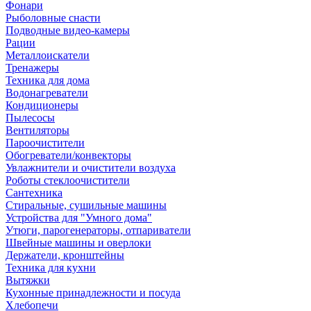
Фонари
Рыболовные снасти
Подводные видео-камеры
Рации
Металлоискатели
Тренажеры
Техника для дома
Водонагреватели
Кондиционеры
Пылесосы
Вентиляторы
Пароочистители
Обогреватели/конвекторы
Увлажнители и очистители воздуха
Роботы стеклоочистители
Сантехника
Стиральные, сушильные машины
Устройства для "Умного дома"
Утюги, парогенераторы, отпариватели
Швейные машины и оверлоки
Держатели, кронштейны
Техника для кухни
Вытяжки
Кухонные принадлежности и посуда
Хлебопечи