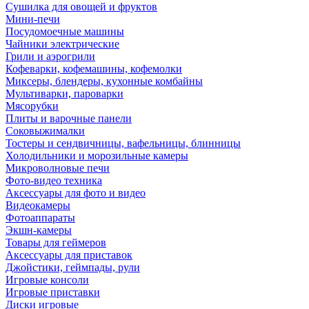
Сушилка для овощей и фруктов
Мини-печи
Посудомоечные машины
Чайники электрические
Грили и аэрогрили
Кофеварки, кофемашины, кофемолки
Миксеры, блендеры, кухонные комбайны
Мультиварки, пароварки
Мясорубки
Плиты и варочные панели
Соковыжималки
Тостеры и сендвичницы, вафельницы, блинницы
Холодильники и морозильные камеры
Микроволновые печи
Фото-видео техника
Аксессуары для фото и видео
Видеокамеры
Фотоаппараты
Экшн-камеры
Товары для геймеров
Аксессуары для приставок
Джойстики, геймпады, рули
Игровые консоли
Игровые приставки
Диски игровые