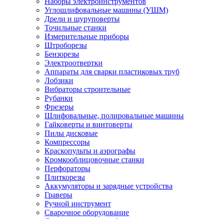
Наборы электроинструментов
Углошлифовальные машины (УШМ)
Дрели и шуруповерты
Точильные станки
Измерительные приборы
Штроборезы
Бензорезы
Электроотвертки
Аппараты для сварки пластиковых труб
Лобзики
Вибраторы строительные
Рубанки
Фрезеры
Шлифовальные, полировальные машины
Гайковерты и винтоверты
Пилы дисковые
Компрессоры
Краскопульты и аэрографы
Кромкооблицовочные станки
Перфораторы
Плиткорезы
Аккумуляторы и зарядные устройства
Граверы
Ручной инструмент
Сварочное оборудование