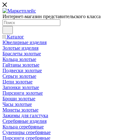
Интернет-магазин представительского класса
Каталог
Ювелирные изделия
Золотые изделия
Браслеты золотые
Кольца золотые
Гайтаны золотые
Подвески золотые
Серьги золотые
Цепи золотые
Запонки золотые
Пирсинги золотые
Броши золотые
Часы золотые
Монеты золотые
Зажимы для галстука
Серебряные изделия
Кольца серебряные
Сувениры серебряные
Пирсинги серебряные