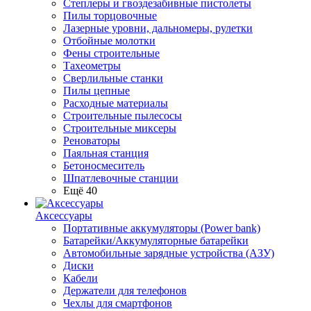
Степлеры и гвоздезабивные пистолеты
Пилы торцовочные
Лазерные уровни, дальномеры, рулетки
Отбойные молотки
Фены строительные
Тахеометры
Сверлильные станки
Пилы цепные
Расходные материалы
Строительные пылесосы
Строительные миксеры
Реноваторы
Паяльная станция
Бетоносмеситель
Шпатлевочные станции
Ещё 40
Аксессуары
Портативные аккумуляторы (Power bank)
Батарейки/Аккумуляторные батарейки
Автомобильные зарядные устройства (АЗУ)
Диски
Кабели
Держатели для телефонов
Чехлы для смартфонов