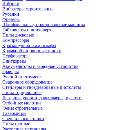
Лобзики
Вибраторы строительные
Рубанки
Фрезеры
Шлифовальные, полировальные машины
Гайковерты и винтоверты
Пилы дисковые
Компрессоры
Краскопульты и аэрографы
Кромкооблицовочные станки
Перфораторы
Плиткорезы
Аккумуляторы и зарядные устройства
Граверы
Ручной инструмент
Сварочное оборудование
Степлеры и гвоздезабивные пистолеты
Пилы торцовочные
Лазерные уровни, дальномеры, рулетки
Отбойные молотки
Фены строительные
Тахеометры
Сверлильные станки
Пилы цепные
Расходные материалы