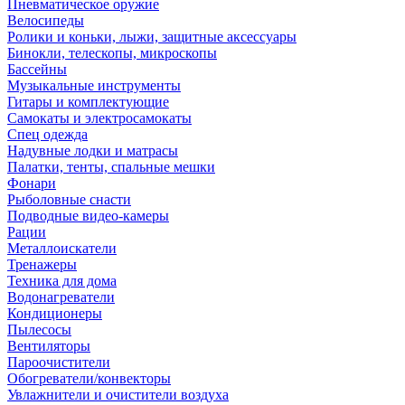
Пневматическое оружие
Велосипеды
Ролики и коньки, лыжи, защитные аксессуары
Бинокли, телескопы, микроскопы
Бассейны
Музыкальные инструменты
Гитары и комплектующие
Самокаты и электросамокаты
Спец одежда
Надувные лодки и матрасы
Палатки, тенты, спальные мешки
Фонари
Рыболовные снасти
Подводные видео-камеры
Рации
Металлоискатели
Тренажеры
Техника для дома
Водонагреватели
Кондиционеры
Пылесосы
Вентиляторы
Пароочистители
Обогреватели/конвекторы
Увлажнители и очистители воздуха