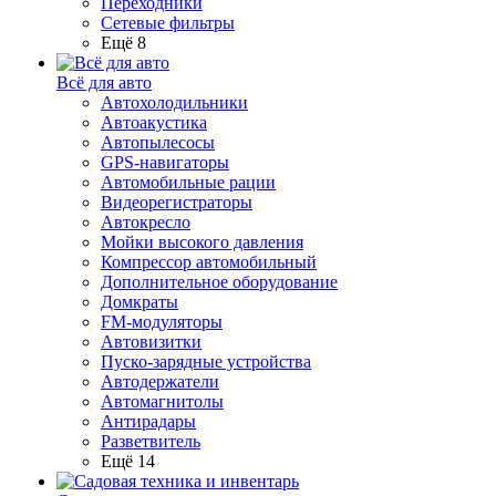
Переходники
Сетевые фильтры
Ещё 8
Всё для авто
Автохолодильники
Автоакустика
Автопылесосы
GPS-навигаторы
Автомобильные рации
Видеорегистраторы
Автокресло
Мойки высокого давления
Компрессор автомобильный
Дополнительное оборудование
Домкраты
FM-модуляторы
Автовизитки
Пуско-зарядные устройства
Автодержатели
Автомагнитолы
Антирадары
Разветвитель
Ещё 14