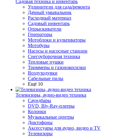
Садовая техника и инвентарь
Удлинители для сада/ремонта
Дачный умывальник
Расходный материал
Садовый инвентарь
Опрыскиватели
Генераторы
Мотоблоки и культиваторы
Мотобуры
Насосы и насосные станции
Снегоуборочная техника
Тепловые пушки
Триммеры и газонокосилки
Воздуходувки
Сабельные пилы
Ещё 10
Телевизоры, аудио-видео техника
Саундбары
DVD, Bly-Ray-плееры
Колонки
Музыкальные центры
Диктофоны
Аксессуары для аудио, видео и TV
Телевизоры