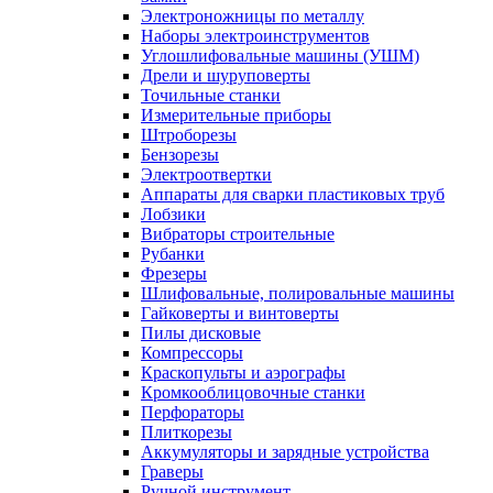
Электроножницы по металлу
Наборы электроинструментов
Углошлифовальные машины (УШМ)
Дрели и шуруповерты
Точильные станки
Измерительные приборы
Штроборезы
Бензорезы
Электроотвертки
Аппараты для сварки пластиковых труб
Лобзики
Вибраторы строительные
Рубанки
Фрезеры
Шлифовальные, полировальные машины
Гайковерты и винтоверты
Пилы дисковые
Компрессоры
Краскопульты и аэрографы
Кромкооблицовочные станки
Перфораторы
Плиткорезы
Аккумуляторы и зарядные устройства
Граверы
Ручной инструмент