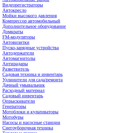
Видеорегистраторы
Автокресло
Мойки высокого давления
Компрессор автомобильный
Дополнительное оборудование
Домкраты
FM-модуляторы
Автовизитки
Пуско-зарядные устройства
Автодержатели
Автомагнитолы
Антирадары
Разветвитель
Садовая техника и инвентарь
Удлинители для сада/ремонта
Дачный умывальник
Расходный материал
Садовый инвентарь
Опрыскиватели
Генераторы
Мотоблоки и культиваторы
Мотобуры
Насосы и насосные станции
Снегоуборочная техника