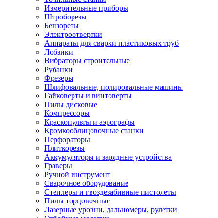
Измерительные приборы
Штроборезы
Бензорезы
Электроотвертки
Аппараты для сварки пластиковых труб
Лобзики
Вибраторы строительные
Рубанки
Фрезеры
Шлифовальные, полировальные машины
Гайковерты и винтоверты
Пилы дисковые
Компрессоры
Краскопульты и аэрографы
Кромкооблицовочные станки
Перфораторы
Плиткорезы
Аккумуляторы и зарядные устройства
Граверы
Ручной инструмент
Сварочное оборудование
Степлеры и гвоздезабивные пистолеты
Пилы торцовочные
Лазерные уровни, дальномеры, рулетки