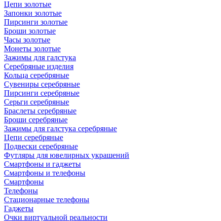
Цепи золотые
Запонки золотые
Пирсинги золотые
Броши золотые
Часы золотые
Монеты золотые
Зажимы для галстука
Серебряные изделия
Кольца серебряные
Сувениры серебряные
Пирсинги серебряные
Серьги серебряные
Браслеты серебряные
Броши серебряные
Зажимы для галстука серебряные
Цепи серебряные
Подвески серебряные
Футляры для ювелирных украшений
Смартфоны и гаджеты
Смартфоны и телефоны
Смартфоны
Телефоны
Стационарные телефоны
Гаджеты
Очки виртуальной реальности