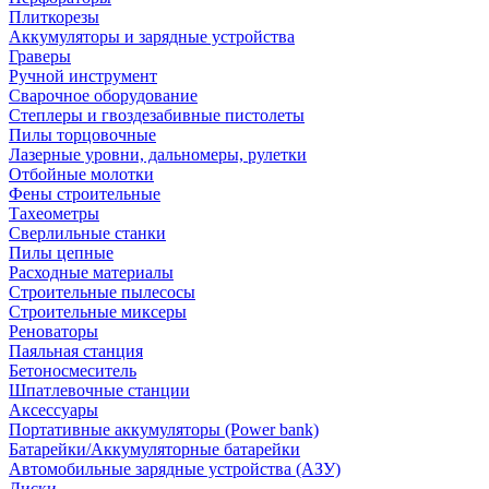
Плиткорезы
Аккумуляторы и зарядные устройства
Граверы
Ручной инструмент
Сварочное оборудование
Степлеры и гвоздезабивные пистолеты
Пилы торцовочные
Лазерные уровни, дальномеры, рулетки
Отбойные молотки
Фены строительные
Тахеометры
Сверлильные станки
Пилы цепные
Расходные материалы
Строительные пылесосы
Строительные миксеры
Реноваторы
Паяльная станция
Бетоносмеситель
Шпатлевочные станции
Аксессуары
Портативные аккумуляторы (Power bank)
Батарейки/Аккумуляторные батарейки
Автомобильные зарядные устройства (АЗУ)
Диски