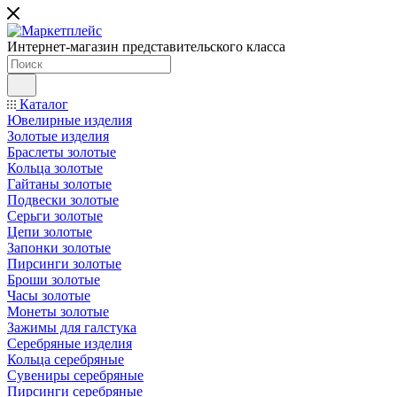
Интернет-магазин представительского класса
Каталог
Ювелирные изделия
Золотые изделия
Браслеты золотые
Кольца золотые
Гайтаны золотые
Подвески золотые
Серьги золотые
Цепи золотые
Запонки золотые
Пирсинги золотые
Броши золотые
Часы золотые
Монеты золотые
Зажимы для галстука
Серебряные изделия
Кольца серебряные
Сувениры серебряные
Пирсинги серебряные