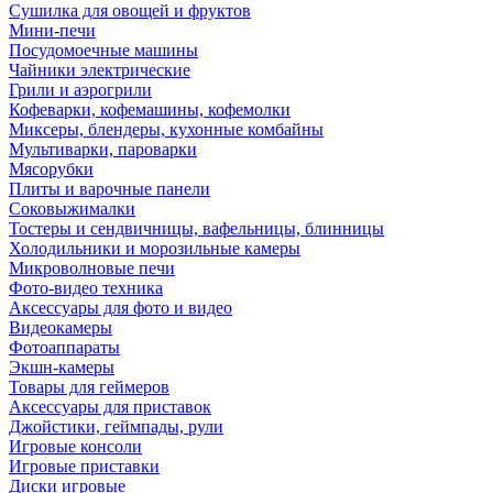
Сушилка для овощей и фруктов
Мини-печи
Посудомоечные машины
Чайники электрические
Грили и аэрогрили
Кофеварки, кофемашины, кофемолки
Миксеры, блендеры, кухонные комбайны
Мультиварки, пароварки
Мясорубки
Плиты и варочные панели
Соковыжималки
Тостеры и сендвичницы, вафельницы, блинницы
Холодильники и морозильные камеры
Микроволновые печи
Фото-видео техника
Аксессуары для фото и видео
Видеокамеры
Фотоаппараты
Экшн-камеры
Товары для геймеров
Аксессуары для приставок
Джойстики, геймпады, рули
Игровые консоли
Игровые приставки
Диски игровые