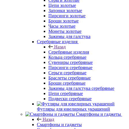
Серьги золотые
Цепи золотые
Запонки золотые
Пирсинги золотые
Броши золотые
Часы золотые
Монеты золотые
Зажимы для галстука
Серебряные изделия
Назад
Серебряные изделия
Кольца серебряные
Сувениры серебряные
Пирсинги серебряные
Серьги серебряные
Браслеты серебряные
Броши серебряные
Зажимы для галстука серебряные
Цепи серебряные
Подвески серебряные
Футляры для ювелирных украшений
Смартфоны и гаджеты
Назад
Смартфоны и гаджеты