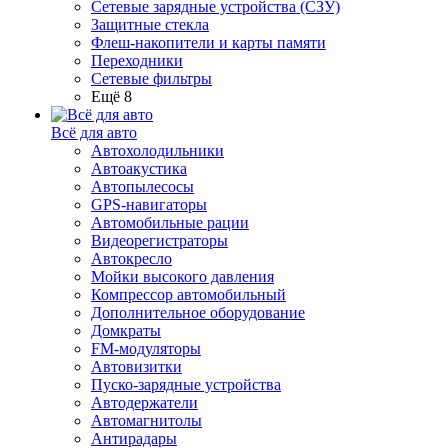
Сетевые зарядные устройства (СЗУ)
Защитные стекла
Флеш-накопители и карты памяти
Переходники
Сетевые фильтры
Ещё 8
Всё для авто
Автохолодильники
Автоакустика
Автопылесосы
GPS-навигаторы
Автомобильные рации
Видеорегистраторы
Автокресло
Мойки высокого давления
Компрессор автомобильный
Дополнительное оборудование
Домкраты
FM-модуляторы
Автовизитки
Пуско-зарядные устройства
Автодержатели
Автомагнитолы
Антирадары