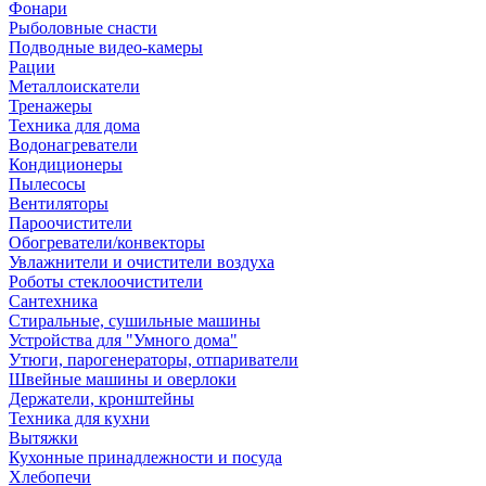
Фонари
Рыболовные снасти
Подводные видео-камеры
Рации
Металлоискатели
Тренажеры
Техника для дома
Водонагреватели
Кондиционеры
Пылесосы
Вентиляторы
Пароочистители
Обогреватели/конвекторы
Увлажнители и очистители воздуха
Роботы стеклоочистители
Сантехника
Стиральные, сушильные машины
Устройства для "Умного дома"
Утюги, парогенераторы, отпариватели
Швейные машины и оверлоки
Держатели, кронштейны
Техника для кухни
Вытяжки
Кухонные принадлежности и посуда
Хлебопечи