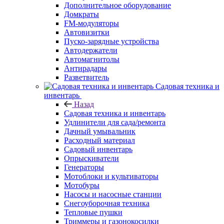
Дополнительное оборудование
Домкраты
FM-модуляторы
Автовизитки
Пуско-зарядные устройства
Автодержатели
Автомагнитолы
Антирадары
Разветвитель
Садовая техника и
инвентарь
Назад
Садовая техника и инвентарь
Удлинители для сада/ремонта
Дачный умывальник
Расходный материал
Садовый инвентарь
Опрыскиватели
Генераторы
Мотоблоки и культиваторы
Мотобуры
Насосы и насосные станции
Снегоуборочная техника
Тепловые пушки
Триммеры и газонокосилки