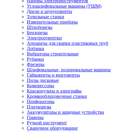
Наборы электроинструментов
Углошлифовальные машины (УШМ)
Дрели и шуруповерты
Точильные станки
Измерительные приборы
Штроборезы
Бензорезы
Электроотвертки
Аппараты для сварки пластиковых труб
Лобзики
Вибраторы строительные
Рубанки
Фрезеры
Шлифовальные, полировальные машины
Гайковерты и винтоверты
Пилы дисковые
Компрессоры
Краскопульты и аэрографы
Кромкооблицовочные станки
Перфораторы
Плиткорезы
Аккумуляторы и зарядные устройства
Граверы
Ручной инструмент
Сварочное оборудование