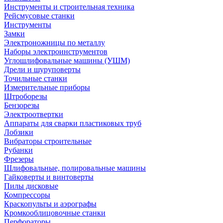
Инструменты и строительная техника
Рейсмусовые станки
Инструменты
Замки
Электроножницы по металлу
Наборы электроинструментов
Углошлифовальные машины (УШМ)
Дрели и шуруповерты
Точильные станки
Измерительные приборы
Штроборезы
Бензорезы
Электроотвертки
Аппараты для сварки пластиковых труб
Лобзики
Вибраторы строительные
Рубанки
Фрезеры
Шлифовальные, полировальные машины
Гайковерты и винтоверты
Пилы дисковые
Компрессоры
Краскопульты и аэрографы
Кромкооблицовочные станки
Перфораторы