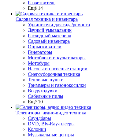
Разветвитель
Ещё 14
Садовая техника и инвентарь
Удлинители для сада/ремонта
Дачный умывальник
Расходный материал
Садовый инвентарь
Опрыскиватели
Генераторы
Мотоблоки и культиваторы
Мотобуры
Насосы и насосные станции
Снегоуборочная техника
Тепловые пушки
Триммеры и газонокосилки
Воздуходувки
Сабельные пилы
Ещё 10
Телевизоры, аудио-видео техника
Саундбары
DVD, Bly-Ray-плееры
Колонки
Музыкальные центры