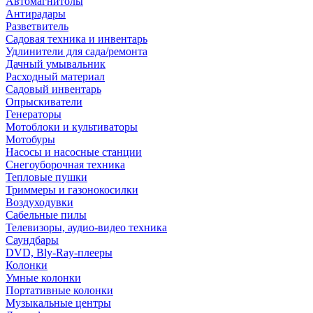
Автомагнитолы
Антирадары
Разветвитель
Садовая техника и инвентарь
Удлинители для сада/ремонта
Дачный умывальник
Расходный материал
Садовый инвентарь
Опрыскиватели
Генераторы
Мотоблоки и культиваторы
Мотобуры
Насосы и насосные станции
Снегоуборочная техника
Тепловые пушки
Триммеры и газонокосилки
Воздуходувки
Сабельные пилы
Телевизоры, аудио-видео техника
Саундбары
DVD, Bly-Ray-плееры
Колонки
Умные колонки
Портативные колонки
Музыкальные центры