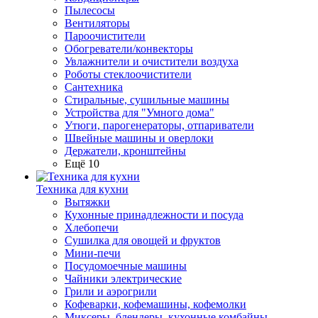
Пылесосы
Вентиляторы
Пароочистители
Обогреватели/конвекторы
Увлажнители и очистители воздуха
Роботы стеклоочистители
Сантехника
Стиральные, сушильные машины
Устройства для "Умного дома"
Утюги, парогенераторы, отпариватели
Швейные машины и оверлоки
Держатели, кронштейны
Ещё 10
Техника для кухни
Вытяжки
Кухонные принадлежности и посуда
Хлебопечи
Сушилка для овощей и фруктов
Мини-печи
Посудомоечные машины
Чайники электрические
Грили и аэрогрили
Кофеварки, кофемашины, кофемолки
Миксеры, блендеры, кухонные комбайны