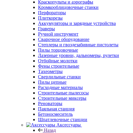
Краскопульты и аэрографы
Кромкооблицовочные станки
Перфораторы
Плиткорезы
Аккумуляторы и зарядные устройства
Граверы
Ручной инструмент
Сварочное оборудование
Степлеры и гвоздезабивные пистолеты
Пилы торцовочные
Лазерные уровни, дальномеры, рулетки
Отбойные молотки
Фены строительные
Тахеометры
Сверлильные станки
Пилы цепные
Расходные материалы
Строительные пылесосы
Строительные миксеры
Реноваторы
Паяльная станция
Бетоносмеситель
Шпатлевочные станции
Аксессуары
Назад