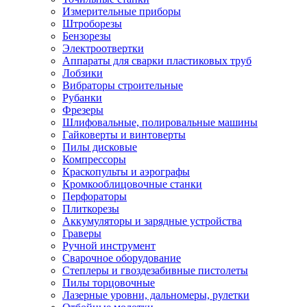
Измерительные приборы
Штроборезы
Бензорезы
Электроотвертки
Аппараты для сварки пластиковых труб
Лобзики
Вибраторы строительные
Рубанки
Фрезеры
Шлифовальные, полировальные машины
Гайковерты и винтоверты
Пилы дисковые
Компрессоры
Краскопульты и аэрографы
Кромкооблицовочные станки
Перфораторы
Плиткорезы
Аккумуляторы и зарядные устройства
Граверы
Ручной инструмент
Сварочное оборудование
Степлеры и гвоздезабивные пистолеты
Пилы торцовочные
Лазерные уровни, дальномеры, рулетки