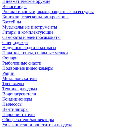
Пневматическое оружие
Велосипеды
Ролики и коньки, лыжи, защитные аксессуары
Бинокли, телескопы, микроскопы
Бассейны
Музыкальные инструменты
Гитары и комплектующие
Самокаты и электросамокаты
Спец одежда
Надувные лодки и матрасы
Палатки, тенты, спальные мешки
Фонари
Рыболовные снасти
Подводные видео-камеры
Рации
Металлоискатели
Тренажеры
Техника для дома
Водонагреватели
Кондиционеры
Пылесосы
Вентиляторы
Пароочистители
Обогреватели/конвекторы
Увлажнители и очистители воздуха