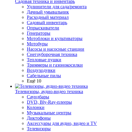
Садовая техника и инвентарь
Удлинители для сада/ремонта
Дачный умывальник
Расходный материал
Садовый инвентарь
Опрыскиватели
Генераторы
Мотоблоки и культиваторы
Мотобуры
Насосы и насосные станции
Снегоуборочная техника
Тепловые пушки
Триммеры и газонокосилки
Воздуходувки
Сабельные пилы
Ещё 10
Телевизоры, аудио-видео техника
Саундбары
DVD, Bly-Ray-плееры
Колонки
Музыкальные центры
Диктофоны
Аксессуары для аудио, видео и TV
Телевизоры