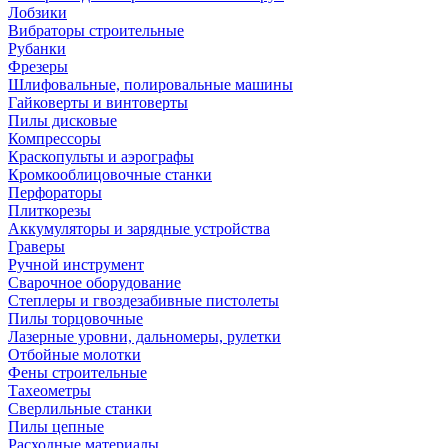
Лобзики
Вибраторы строительные
Рубанки
Фрезеры
Шлифовальные, полировальные машины
Гайковерты и винтоверты
Пилы дисковые
Компрессоры
Краскопульты и аэрографы
Кромкооблицовочные станки
Перфораторы
Плиткорезы
Аккумуляторы и зарядные устройства
Граверы
Ручной инструмент
Сварочное оборудование
Степлеры и гвоздезабивные пистолеты
Пилы торцовочные
Лазерные уровни, дальномеры, рулетки
Отбойные молотки
Фены строительные
Тахеометры
Сверлильные станки
Пилы цепные
Расходные материалы