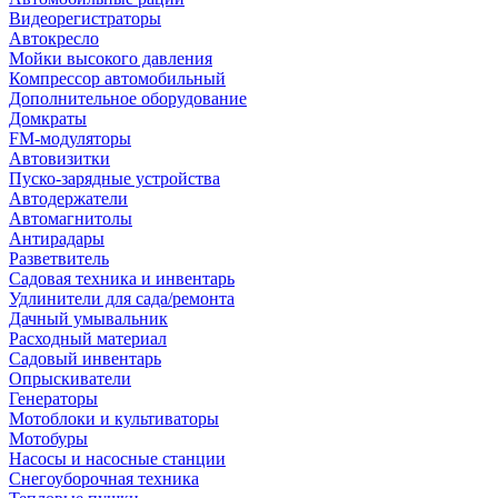
Видеорегистраторы
Автокресло
Мойки высокого давления
Компрессор автомобильный
Дополнительное оборудование
Домкраты
FM-модуляторы
Автовизитки
Пуско-зарядные устройства
Автодержатели
Автомагнитолы
Антирадары
Разветвитель
Садовая техника и инвентарь
Удлинители для сада/ремонта
Дачный умывальник
Расходный материал
Садовый инвентарь
Опрыскиватели
Генераторы
Мотоблоки и культиваторы
Мотобуры
Насосы и насосные станции
Снегоуборочная техника