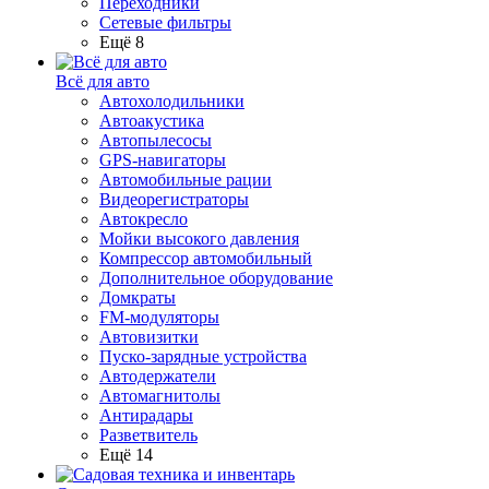
Переходники
Сетевые фильтры
Ещё 8
Всё для авто
Автохолодильники
Автоакустика
Автопылесосы
GPS-навигаторы
Автомобильные рации
Видеорегистраторы
Автокресло
Мойки высокого давления
Компрессор автомобильный
Дополнительное оборудование
Домкраты
FM-модуляторы
Автовизитки
Пуско-зарядные устройства
Автодержатели
Автомагнитолы
Антирадары
Разветвитель
Ещё 14