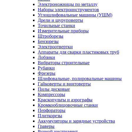
Электроножницы по металлу
Наборы электроинструментов
Углошлифовальные машины (УШМ)
Дрели и шуруповерты
Точильные станки
Измерительные приборы
Штроборезы
Бензорезы
Электроотвертки
Аппараты для сварки пластиковых труб
Лобзики
Вибраторы строительные
Рубанки
Фрезеры
Шлифовальные, полировальные машины
Гайковерты и винтоверты
Пилы дисковые
Компрессоры
Краскопульты и аэрографы
Кромкооблицовочные станки
Перфораторы
Плиткорезы
Аккумуляторы и зарядные устройства
Граверы
Ручной инструмент