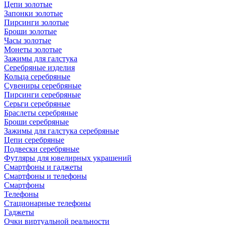
Цепи золотые
Запонки золотые
Пирсинги золотые
Броши золотые
Часы золотые
Монеты золотые
Зажимы для галстука
Серебряные изделия
Кольца серебряные
Сувениры серебряные
Пирсинги серебряные
Серьги серебряные
Браслеты серебряные
Броши серебряные
Зажимы для галстука серебряные
Цепи серебряные
Подвески серебряные
Футляры для ювелирных украшений
Смартфоны и гаджеты
Смартфоны и телефоны
Смартфоны
Телефоны
Стационарные телефоны
Гаджеты
Очки виртуальной реальности