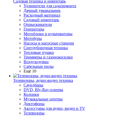
Садовая техника и инвентарь
Удлинители для сада/ремонта
Дачный умывальник
Расходный материал
Садовый инвентарь
Опрыскиватели
Генераторы
Мотоблоки и культиваторы
Мотобуры
Насосы и насосные станции
Снегоуборочная техника
Тепловые пушки
Триммеры и газонокосилки
Воздуходувки
Сабельные пилы
Ещё 10
Телевизоры, аудио-видео техника
Саундбары
DVD, Bly-Ray-плееры
Колонки
Музыкальные центры
Диктофоны
Аксессуары для аудио, видео и TV
Телевизоры