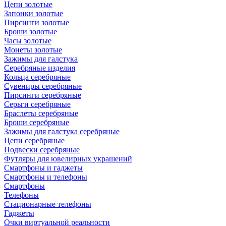
Цепи золотые
Запонки золотые
Пирсинги золотые
Броши золотые
Часы золотые
Монеты золотые
Зажимы для галстука
Серебряные изделия
Кольца серебряные
Сувениры серебряные
Пирсинги серебряные
Серьги серебряные
Браслеты серебряные
Броши серебряные
Зажимы для галстука серебряные
Цепи серебряные
Подвески серебряные
Футляры для ювелирных украшений
Смартфоны и гаджеты
Смартфоны и телефоны
Смартфоны
Телефоны
Стационарные телефоны
Гаджеты
Очки виртуальной реальности