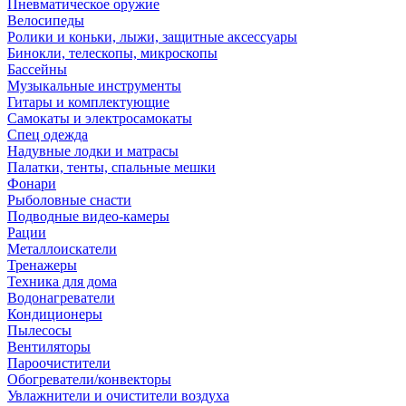
Пневматическое оружие
Велосипеды
Ролики и коньки, лыжи, защитные аксессуары
Бинокли, телескопы, микроскопы
Бассейны
Музыкальные инструменты
Гитары и комплектующие
Самокаты и электросамокаты
Спец одежда
Надувные лодки и матрасы
Палатки, тенты, спальные мешки
Фонари
Рыболовные снасти
Подводные видео-камеры
Рации
Металлоискатели
Тренажеры
Техника для дома
Водонагреватели
Кондиционеры
Пылесосы
Вентиляторы
Пароочистители
Обогреватели/конвекторы
Увлажнители и очистители воздуха