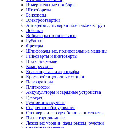
Измерительные приборы
Штроборезы
Бензорезы
Электроотвертки
Аппараты для сварки пластиковых труб
Лобзики
Вибраторы строительные
Рубанки
Фрезеры
Шлифовальные, полировальные машины
Гайковерты и винтоверты
Пилы дисковые
Компрессоры
Краскопульты и аэрографы
Кромкооблицовочные станки
Перфораторы
Плиткорезы
Аккумуляторы и зарядные устройства
Граверы
Ручной инструмент
Сварочное оборудование
Степлеры и гвоздезабивные пистолеты
Пилы торцовочные
Лазерные уровни, дальномеры, рулетки