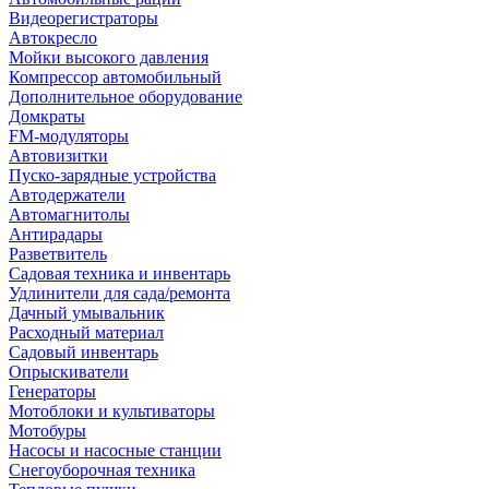
Видеорегистраторы
Автокресло
Мойки высокого давления
Компрессор автомобильный
Дополнительное оборудование
Домкраты
FM-модуляторы
Автовизитки
Пуско-зарядные устройства
Автодержатели
Автомагнитолы
Антирадары
Разветвитель
Садовая техника и инвентарь
Удлинители для сада/ремонта
Дачный умывальник
Расходный материал
Садовый инвентарь
Опрыскиватели
Генераторы
Мотоблоки и культиваторы
Мотобуры
Насосы и насосные станции
Снегоуборочная техника