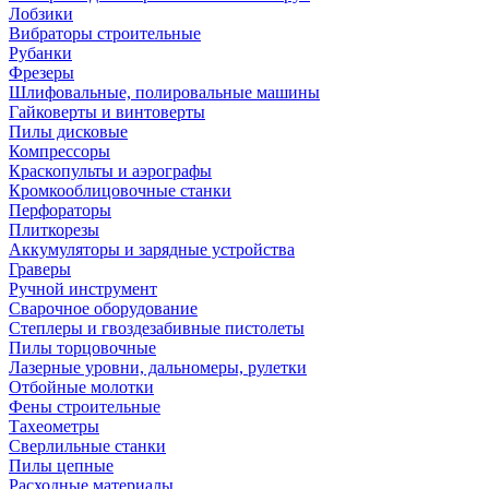
Лобзики
Вибраторы строительные
Рубанки
Фрезеры
Шлифовальные, полировальные машины
Гайковерты и винтоверты
Пилы дисковые
Компрессоры
Краскопульты и аэрографы
Кромкооблицовочные станки
Перфораторы
Плиткорезы
Аккумуляторы и зарядные устройства
Граверы
Ручной инструмент
Сварочное оборудование
Степлеры и гвоздезабивные пистолеты
Пилы торцовочные
Лазерные уровни, дальномеры, рулетки
Отбойные молотки
Фены строительные
Тахеометры
Сверлильные станки
Пилы цепные
Расходные материалы