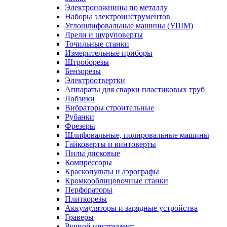
Электроножницы по металлу
Наборы электроинструментов
Углошлифовальные машины (УШМ)
Дрели и шуруповерты
Точильные станки
Измерительные приборы
Штроборезы
Бензорезы
Электроотвертки
Аппараты для сварки пластиковых труб
Лобзики
Вибраторы строительные
Рубанки
Фрезеры
Шлифовальные, полировальные машины
Гайковерты и винтоверты
Пилы дисковые
Компрессоры
Краскопульты и аэрографы
Кромкооблицовочные станки
Перфораторы
Плиткорезы
Аккумуляторы и зарядные устройства
Граверы
Ручной инструмент