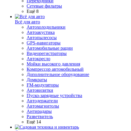
Переходники
Сетевые фильтры
Ещё 8
Всё для авто
Автохолодильники
Автоакустика
Автопылесосы
GPS-навигаторы
Автомобильные рации
Видеорегистраторы
Автокресло
Мойки высокого давления
Компрессор автомобильный
Дополнительное оборудование
Домкраты
FM-модуляторы
Автовизитки
Пуско-зарядные устройства
Автодержатели
Автомагнитолы
Антирадары
Разветвитель
Ещё 14