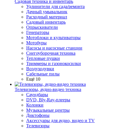
Садовая техника и инвентарь
Удлинители для сада/ремонта
Дачный умывальник
Расходный материал
Садовый инвентарь
Опрыскиватели
Генераторы
Мотоблоки и культиваторы
Мотобуры
Насосы и насосные станции
Снегоуборочная техника
Тепловые пушки
Триммеры и газонокосилки
Воздуходувки
Сабельные пилы
Ещё 10
Телевизоры, аудио-видео техника
Саундбары
DVD, Bly-Ray-плееры
Колонки
Музыкальные центры
Диктофоны
Аксессуары для аудио, видео и TV
Телевизоры