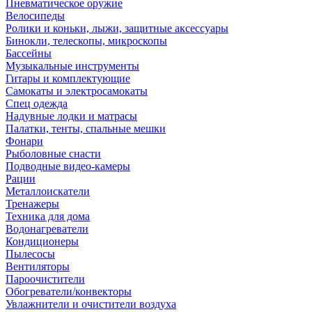
Пневматическое оружие
Велосипеды
Ролики и коньки, лыжи, защитные аксессуары
Бинокли, телескопы, микроскопы
Бассейны
Музыкальные инструменты
Гитары и комплектующие
Самокаты и электросамокаты
Спец одежда
Надувные лодки и матрасы
Палатки, тенты, спальные мешки
Фонари
Рыболовные снасти
Подводные видео-камеры
Рации
Металлоискатели
Тренажеры
Техника для дома
Водонагреватели
Кондиционеры
Пылесосы
Вентиляторы
Пароочистители
Обогреватели/конвекторы
Увлажнители и очистители воздуха