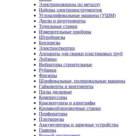
Электроножницы по металлу
Наборы электроинструментов
Углошлифовальные машины (УШМ)
Дрели и шуруповерты
Точильные станки
Измерительные приборы
Штроборезы
Бензорезы
Электроотвертки
Аппараты для сварки пластиковых труб
Лобзики
Вибраторы строительные
Рубанки
Фрезеры
Шлифовальные, полировальные машины
Гайковерты и винтоверты
Пилы дисковые
Компрессоры
Краскопульты и аэрографы
Кромкооблицовочные станки
Перфораторы
Плиткорезы
Аккумуляторы и зарядные устройства
Граверы
Ручной инструмент