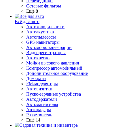
Переходники
Сетевые фильтры
Ещё 8
Всё для авто
Автохолодильники
Автоакустика
Автопылесосы
GPS-навигаторы
Автомобильные рации
Видеорегистраторы
Автокресло
Мойки высокого давления
Компрессор автомобильный
Дополнительное оборудование
Домкраты
FM-модуляторы
Автовизитки
Пуско-зарядные устройства
Автодержатели
Автомагнитолы
Антирадары
Разветвитель
Ещё 14