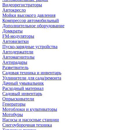
Видеорегистраторы
Автокресло
Мойки высокого давления
Компрессор автомобильный
Дополнительное оборудование
Домкраты
FM-модуляторы
Автовизитки
Пуско-зарядные устройства
Автодержатели
Автомагнитолы
Антирадары
Разветвитель
Садовая техника и инвентарь
Удлинители для сада/ремонта
Дачный умывальник
Расходный материал
Садовый инвентарь
Опрыскиватели
Генераторы
Мотоблоки и культиваторы
Мотобуры
Насосы и насосные станции
Снегоуборочная техника