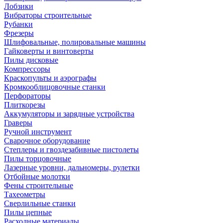
Лобзики
Вибраторы строительные
Рубанки
Фрезеры
Шлифовальные, полировальные машины
Гайковерты и винтоверты
Пилы дисковые
Компрессоры
Краскопульты и аэрографы
Кромкооблицовочные станки
Перфораторы
Плиткорезы
Аккумуляторы и зарядные устройства
Граверы
Ручной инструмент
Сварочное оборудование
Степлеры и гвоздезабивные пистолеты
Пилы торцовочные
Лазерные уровни, дальномеры, рулетки
Отбойные молотки
Фены строительные
Тахеометры
Сверлильные станки
Пилы цепные
Расходные материалы