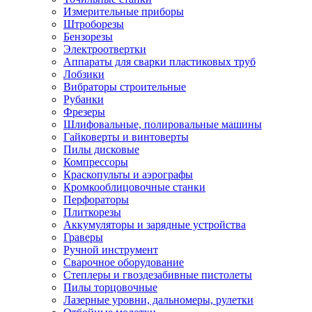
Измерительные приборы
Штроборезы
Бензорезы
Электроотвертки
Аппараты для сварки пластиковых труб
Лобзики
Вибраторы строительные
Рубанки
Фрезеры
Шлифовальные, полировальные машины
Гайковерты и винтоверты
Пилы дисковые
Компрессоры
Краскопульты и аэрографы
Кромкооблицовочные станки
Перфораторы
Плиткорезы
Аккумуляторы и зарядные устройства
Граверы
Ручной инструмент
Сварочное оборудование
Степлеры и гвоздезабивные пистолеты
Пилы торцовочные
Лазерные уровни, дальномеры, рулетки