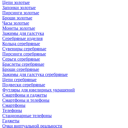
Цепи золотые
Запонки золотые
Пирсинги золотые
Броши золотые
Часы золотые
Монеты золотые
Зажимы для галстука
Серебряные изделия
Кольца серебряные
Сувениры серебряные
Пирсинги серебряные
Серьги серебряные
Браслеты серебряные
Броши серебряные
Зажимы для галстука серебряные
Цепи серебряные
Подвески серебряные
Футляры для ювелирных украшений
Смартфоны и гаджеты
Смартфоны и телефоны
Смартфоны
Телефоны
Стационарные телефоны
Гаджеты
Очки виртуальной реальности