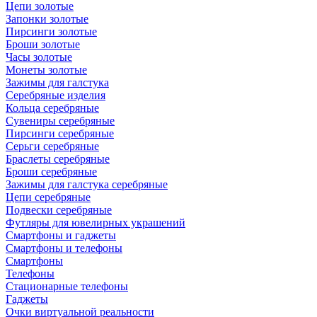
Цепи золотые
Запонки золотые
Пирсинги золотые
Броши золотые
Часы золотые
Монеты золотые
Зажимы для галстука
Серебряные изделия
Кольца серебряные
Сувениры серебряные
Пирсинги серебряные
Серьги серебряные
Браслеты серебряные
Броши серебряные
Зажимы для галстука серебряные
Цепи серебряные
Подвески серебряные
Футляры для ювелирных украшений
Смартфоны и гаджеты
Смартфоны и телефоны
Смартфоны
Телефоны
Стационарные телефоны
Гаджеты
Очки виртуальной реальности