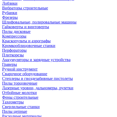
Лобзики
Вибраторы строительные
Рубанки
Фрезеры
Шлифовальные, полировальные машины
Гайковерты и винтоверты
Пилы дисковые
Компрессоры
Краскопульты и аэрографы
Кромкооблицовочные станки
Перфораторы
Плиткорезы
Аккумуляторы и зарядные устройства
Граверы
Ручной инструмент
Сварочное оборудование
Степлеры и гвоздезабивные пистолеты
Пилы торцовочные
Лазерные уровни, дальномеры, рулетки
Отбойные молотки
Фены строительные
Тахеометры
Сверлильные станки
Пилы цепные
Расходные материалы