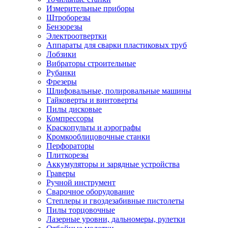
Измерительные приборы
Штроборезы
Бензорезы
Электроотвертки
Аппараты для сварки пластиковых труб
Лобзики
Вибраторы строительные
Рубанки
Фрезеры
Шлифовальные, полировальные машины
Гайковерты и винтоверты
Пилы дисковые
Компрессоры
Краскопульты и аэрографы
Кромкооблицовочные станки
Перфораторы
Плиткорезы
Аккумуляторы и зарядные устройства
Граверы
Ручной инструмент
Сварочное оборудование
Степлеры и гвоздезабивные пистолеты
Пилы торцовочные
Лазерные уровни, дальномеры, рулетки