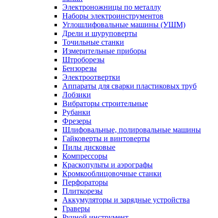
Электроножницы по металлу
Наборы электроинструментов
Углошлифовальные машины (УШМ)
Дрели и шуруповерты
Точильные станки
Измерительные приборы
Штроборезы
Бензорезы
Электроотвертки
Аппараты для сварки пластиковых труб
Лобзики
Вибраторы строительные
Рубанки
Фрезеры
Шлифовальные, полировальные машины
Гайковерты и винтоверты
Пилы дисковые
Компрессоры
Краскопульты и аэрографы
Кромкооблицовочные станки
Перфораторы
Плиткорезы
Аккумуляторы и зарядные устройства
Граверы
Ручной инструмент