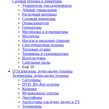
Садовая техника и инвентарь
Удлинители для сада/ремонта
Дачный умывальник
Расходный материал
Садовый инвентарь
Опрыскиватели
Генераторы
Мотоблоки и культиваторы
Мотобуры
Насосы и насосные станции
Снегоуборочная техника
Тепловые пушки
Триммеры и газонокосилки
Воздуходувки
Сабельные пилы
Ещё 10
Телевизоры, аудио-видео техника
Саундбары
DVD, Bly-Ray-плееры
Колонки
Музыкальные центры
Диктофоны
Аксессуары для аудио, видео и TV
Телевизоры