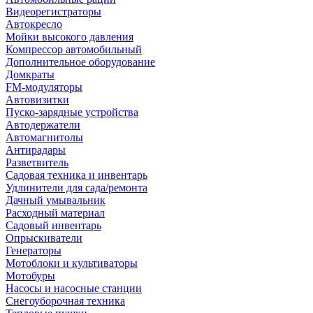
Видеорегистраторы
Автокресло
Мойки высокого давления
Компрессор автомобильный
Дополнительное оборудование
Домкраты
FM-модуляторы
Автовизитки
Пуско-зарядные устройства
Автодержатели
Автомагнитолы
Антирадары
Разветвитель
Садовая техника и инвентарь
Удлинители для сада/ремонта
Дачный умывальник
Расходный материал
Садовый инвентарь
Опрыскиватели
Генераторы
Мотоблоки и культиваторы
Мотобуры
Насосы и насосные станции
Снегоуборочная техника