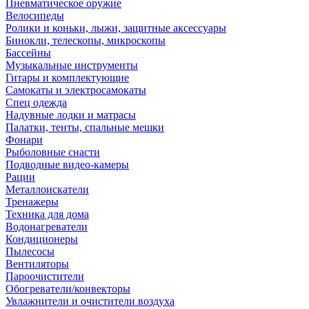
Пневматическое оружие
Велосипеды
Ролики и коньки, лыжи, защитные аксессуары
Бинокли, телескопы, микроскопы
Бассейны
Музыкальные инструменты
Гитары и комплектующие
Самокаты и электросамокаты
Спец одежда
Надувные лодки и матрасы
Палатки, тенты, спальные мешки
Фонари
Рыболовные снасти
Подводные видео-камеры
Рации
Металлоискатели
Тренажеры
Техника для дома
Водонагреватели
Кондиционеры
Пылесосы
Вентиляторы
Пароочистители
Обогреватели/конвекторы
Увлажнители и очистители воздуха