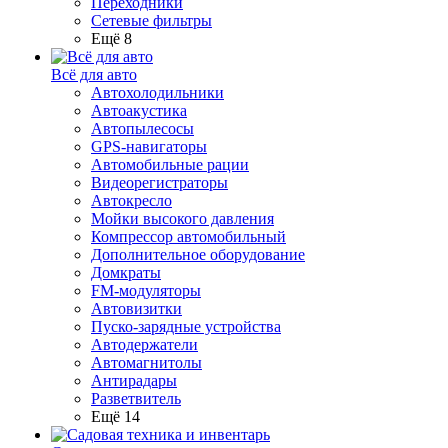
Переходники
Сетевые фильтры
Ещё 8
Всё для авто
Автохолодильники
Автоакустика
Автопылесосы
GPS-навигаторы
Автомобильные рации
Видеорегистраторы
Автокресло
Мойки высокого давления
Компрессор автомобильный
Дополнительное оборудование
Домкраты
FM-модуляторы
Автовизитки
Пуско-зарядные устройства
Автодержатели
Автомагнитолы
Антирадары
Разветвитель
Ещё 14