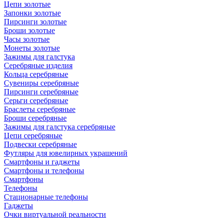
Цепи золотые
Запонки золотые
Пирсинги золотые
Броши золотые
Часы золотые
Монеты золотые
Зажимы для галстука
Серебряные изделия
Кольца серебряные
Сувениры серебряные
Пирсинги серебряные
Серьги серебряные
Браслеты серебряные
Броши серебряные
Зажимы для галстука серебряные
Цепи серебряные
Подвески серебряные
Футляры для ювелирных украшений
Смартфоны и гаджеты
Смартфоны и телефоны
Смартфоны
Телефоны
Стационарные телефоны
Гаджеты
Очки виртуальной реальности