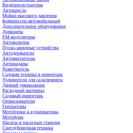
Видеорегистраторы
Автокресло
Мойки высокого давления
Компрессор автомобильный
Дополнительное оборудование
Домкраты
FM-модуляторы
Автовизитки
Пуско-зарядные устройства
Автодержатели
Автомагнитолы
Антирадары
Разветвитель
Садовая техника и инвентарь
Удлинители для сада/ремонта
Дачный умывальник
Расходный материал
Садовый инвентарь
Опрыскиватели
Генераторы
Мотоблоки и культиваторы
Мотобуры
Насосы и насосные станции
Снегоуборочная техника