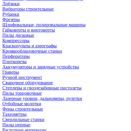
Лобзики
Вибраторы строительные
Рубанки
Фрезеры
Шлифовальные, полировальные машины
Гайковерты и винтоверты
Пилы дисковые
Компрессоры
Краскопульты и аэрографы
Кромкооблицовочные станки
Перфораторы
Плиткорезы
Аккумуляторы и зарядные устройства
Граверы
Ручной инструмент
Сварочное оборудование
Степлеры и гвоздезабивные пистолеты
Пилы торцовочные
Лазерные уровни, дальномеры, рулетки
Отбойные молотки
Фены строительные
Тахеометры
Сверлильные станки
Пилы цепные
Расходные материалы