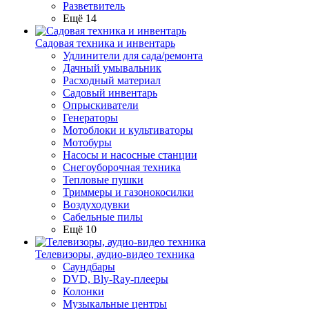
Разветвитель
Ещё 14
Садовая техника и инвентарь
Удлинители для сада/ремонта
Дачный умывальник
Расходный материал
Садовый инвентарь
Опрыскиватели
Генераторы
Мотоблоки и культиваторы
Мотобуры
Насосы и насосные станции
Снегоуборочная техника
Тепловые пушки
Триммеры и газонокосилки
Воздуходувки
Сабельные пилы
Ещё 10
Телевизоры, аудио-видео техника
Саундбары
DVD, Bly-Ray-плееры
Колонки
Музыкальные центры