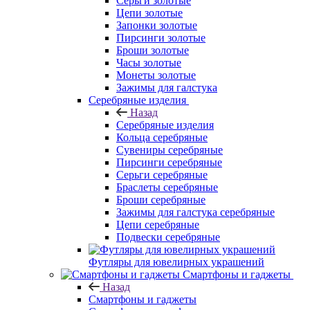
Серьги золотые
Цепи золотые
Запонки золотые
Пирсинги золотые
Броши золотые
Часы золотые
Монеты золотые
Зажимы для галстука
Серебряные изделия
Назад
Серебряные изделия
Кольца серебряные
Сувениры серебряные
Пирсинги серебряные
Серьги серебряные
Браслеты серебряные
Броши серебряные
Зажимы для галстука серебряные
Цепи серебряные
Подвески серебряные
Футляры для ювелирных украшений
Смартфоны и гаджеты
Назад
Смартфоны и гаджеты