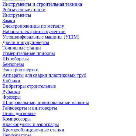
Инструменты и строительная техника
Рейсмусовые станки
Инструменты
Замки
Электроножницы по металлу
Наборы электроинструментов
Углошлифовальные машины (УШМ)
Дрели и шуруповерты
Точильные станки
Измерительные приборы
Штроборезы
Бензорезы
Электроотвертки
Аппараты для сварки пластиковых труб
Лобзики
Вибраторы строительные
Рубанки
Фрезеры
Шлифовальные, полировальные машины
Гайковерты и винтоверты
Пилы дисковые
Компрессоры
Краскопульты и аэрографы
Кромкооблицовочные станки
Перфораторы