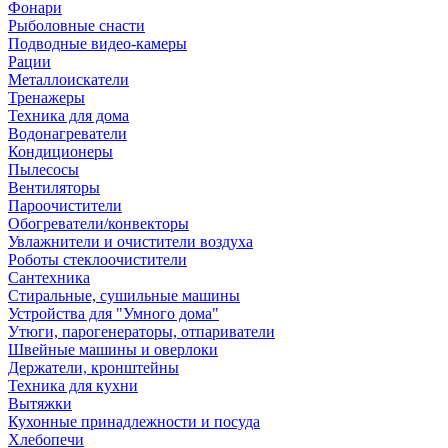
Фонари
Рыболовные снасти
Подводные видео-камеры
Рации
Металлоискатели
Тренажеры
Техника для дома
Водонагреватели
Кондиционеры
Пылесосы
Вентиляторы
Пароочистители
Обогреватели/конвекторы
Увлажнители и очистители воздуха
Роботы стеклоочистители
Сантехника
Стиральные, сушильные машины
Устройства для "Умного дома"
Утюги, парогенераторы, отпариватели
Швейные машины и оверлоки
Держатели, кронштейны
Техника для кухни
Вытяжки
Кухонные принадлежности и посуда
Хлебопечи