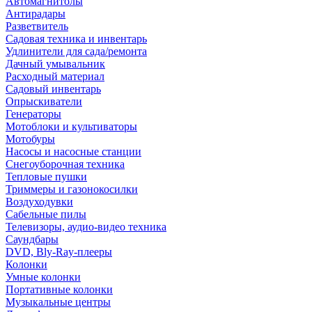
Автомагнитолы
Антирадары
Разветвитель
Садовая техника и инвентарь
Удлинители для сада/ремонта
Дачный умывальник
Расходный материал
Садовый инвентарь
Опрыскиватели
Генераторы
Мотоблоки и культиваторы
Мотобуры
Насосы и насосные станции
Снегоуборочная техника
Тепловые пушки
Триммеры и газонокосилки
Воздуходувки
Сабельные пилы
Телевизоры, аудио-видео техника
Саундбары
DVD, Bly-Ray-плееры
Колонки
Умные колонки
Портативные колонки
Музыкальные центры