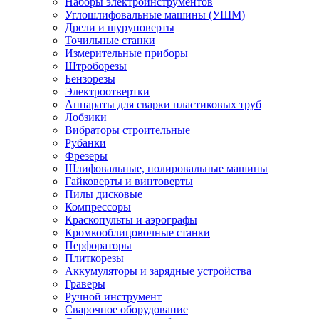
Наборы электроинструментов
Углошлифовальные машины (УШМ)
Дрели и шуруповерты
Точильные станки
Измерительные приборы
Штроборезы
Бензорезы
Электроотвертки
Аппараты для сварки пластиковых труб
Лобзики
Вибраторы строительные
Рубанки
Фрезеры
Шлифовальные, полировальные машины
Гайковерты и винтоверты
Пилы дисковые
Компрессоры
Краскопульты и аэрографы
Кромкооблицовочные станки
Перфораторы
Плиткорезы
Аккумуляторы и зарядные устройства
Граверы
Ручной инструмент
Сварочное оборудование