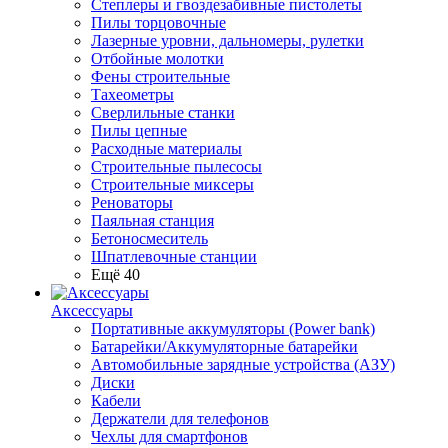
Степлеры и гвоздезабивные пистолеты
Пилы торцовочные
Лазерные уровни, дальномеры, рулетки
Отбойные молотки
Фены строительные
Тахеометры
Сверлильные станки
Пилы цепные
Расходные материалы
Строительные пылесосы
Строительные миксеры
Реноваторы
Паяльная станция
Бетоносмеситель
Шпатлевочные станции
Ещё 40
Аксессуары
Портативные аккумуляторы (Power bank)
Батарейки/Аккумуляторные батарейки
Автомобильные зарядные устройства (АЗУ)
Диски
Кабели
Держатели для телефонов
Чехлы для смартфонов