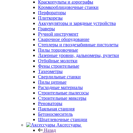
Краскопульты и аэрографы
Кромкооблицовочные станки
Перфораторы
Плиткорезы
Аккумуляторы и зарядные устройства
Граверы
Ручной инструмент
Сварочное оборудование
Степлеры и гвоздезабивные пистолеты
Пилы торцовочные
Лазерные уровни, дальномеры, рулетки
Отбойные молотки
Фены строительные
Тахеометры
Сверлильные станки
Пилы цепные
Расходные материалы
Строительные пылесосы
Строительные миксеры
Реноваторы
Паяльная станция
Бетоносмеситель
Шпатлевочные станции
Аксессуары
Назад