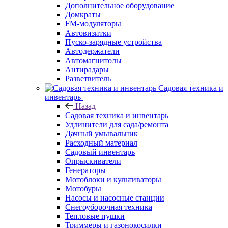
Дополнительное оборудование
Домкраты
FM-модуляторы
Автовизитки
Пуско-зарядные устройства
Автодержатели
Автомагнитолы
Антирадары
Разветвитель
Садовая техника и
инвентарь
Назад
Садовая техника и инвентарь
Удлинители для сада/ремонта
Дачный умывальник
Расходный материал
Садовый инвентарь
Опрыскиватели
Генераторы
Мотоблоки и культиваторы
Мотобуры
Насосы и насосные станции
Снегоуборочная техника
Тепловые пушки
Триммеры и газонокосилки