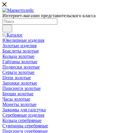
Интернет-магазин представительского класса
Каталог
Ювелирные изделия
Золотые изделия
Браслеты золотые
Кольца золотые
Гайтаны золотые
Подвески золотые
Серьги золотые
Цепи золотые
Запонки золотые
Пирсинги золотые
Броши золотые
Часы золотые
Монеты золотые
Зажимы для галстука
Серебряные изделия
Кольца серебряные
Сувениры серебряные
Пирсинги серебряные