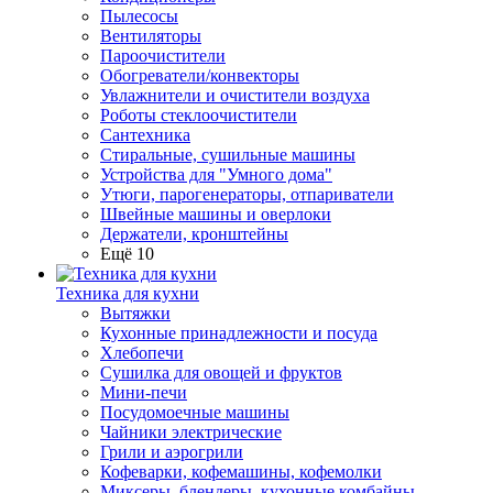
Пылесосы
Вентиляторы
Пароочистители
Обогреватели/конвекторы
Увлажнители и очистители воздуха
Роботы стеклоочистители
Сантехника
Стиральные, сушильные машины
Устройства для "Умного дома"
Утюги, парогенераторы, отпариватели
Швейные машины и оверлоки
Держатели, кронштейны
Ещё 10
Техника для кухни
Вытяжки
Кухонные принадлежности и посуда
Хлебопечи
Сушилка для овощей и фруктов
Мини-печи
Посудомоечные машины
Чайники электрические
Грили и аэрогрили
Кофеварки, кофемашины, кофемолки
Миксеры, блендеры, кухонные комбайны