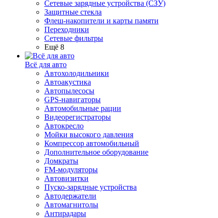
Сетевые зарядные устройства (СЗУ)
Защитные стекла
Флеш-накопители и карты памяти
Переходники
Сетевые фильтры
Ещё 8
Всё для авто
Автохолодильники
Автоакустика
Автопылесосы
GPS-навигаторы
Автомобильные рации
Видеорегистраторы
Автокресло
Мойки высокого давления
Компрессор автомобильный
Дополнительное оборудование
Домкраты
FM-модуляторы
Автовизитки
Пуско-зарядные устройства
Автодержатели
Автомагнитолы
Антирадары