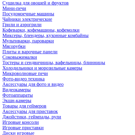
Сушилка для овощей и фруктов
Мини-печи
Посудомоечные машины
Чайники электрические
Грили и аэрогрили
Кофеварки, кофемашины, кофемолки
Миксеры, блендеры, кухонные комбайны
Мультиварки, пароварки
Мясорубки
Плиты и варочные панели
Соковыжималки
Тостеры и сендвичницы, вафельницы, блинницы
Холодильники и морозильные камеры
Микроволновые печи
Фото-видео техника
Аксессуары для фото и видео
Видеокамеры
Фотоаппараты
Экшн-камеры
Товары для геймеров
Аксессуары для приставок
Джойстики, геймпады, рули
Игровые консоли
Игровые приставки
Диски игровые