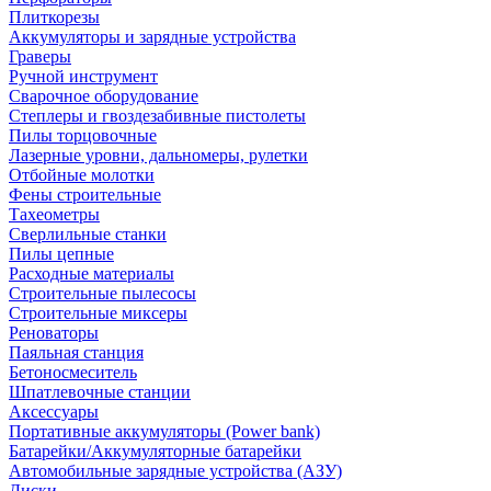
Плиткорезы
Аккумуляторы и зарядные устройства
Граверы
Ручной инструмент
Сварочное оборудование
Степлеры и гвоздезабивные пистолеты
Пилы торцовочные
Лазерные уровни, дальномеры, рулетки
Отбойные молотки
Фены строительные
Тахеометры
Сверлильные станки
Пилы цепные
Расходные материалы
Строительные пылесосы
Строительные миксеры
Реноваторы
Паяльная станция
Бетоносмеситель
Шпатлевочные станции
Аксессуары
Портативные аккумуляторы (Power bank)
Батарейки/Аккумуляторные батарейки
Автомобильные зарядные устройства (АЗУ)
Диски