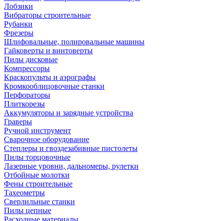
Лобзики
Вибраторы строительные
Рубанки
Фрезеры
Шлифовальные, полировальные машины
Гайковерты и винтоверты
Пилы дисковые
Компрессоры
Краскопульты и аэрографы
Кромкооблицовочные станки
Перфораторы
Плиткорезы
Аккумуляторы и зарядные устройства
Граверы
Ручной инструмент
Сварочное оборудование
Степлеры и гвоздезабивные пистолеты
Пилы торцовочные
Лазерные уровни, дальномеры, рулетки
Отбойные молотки
Фены строительные
Тахеометры
Сверлильные станки
Пилы цепные
Расходные материалы