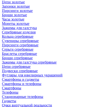
Цепи золотые
Запонки золотые
Пирсинги золотые
Броши золотые
Часы золотые
Монеты золотые
Зажимы для галстука
Серебряные изделия
Кольца серебряные
Сувениры серебряные
Пирсинги серебряные
Серьги серебряные
Браслеты серебряные
Броши серебряные
Зажимы для галстука серебряные
Цепи серебряные
Подвески серебряные
Футляры для ювелирных украшений
Смартфоны и гаджеты
Смартфоны и телефоны
Смартфоны
Телефоны
Стационарные телефоны
Гаджеты
Очки виртуальной реальности