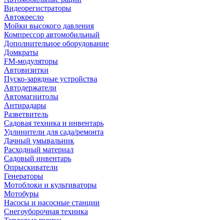
Видеорегистраторы
Автокресло
Мойки высокого давления
Компрессор автомобильный
Дополнительное оборудование
Домкраты
FM-модуляторы
Автовизитки
Пуско-зарядные устройства
Автодержатели
Автомагнитолы
Антирадары
Разветвитель
Садовая техника и инвентарь
Удлинители для сада/ремонта
Дачный умывальник
Расходный материал
Садовый инвентарь
Опрыскиватели
Генераторы
Мотоблоки и культиваторы
Мотобуры
Насосы и насосные станции
Снегоуборочная техника