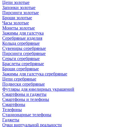
Цепи золотые
Запонки золотые
Пирсинги золотые
Броши золотые
Часы золотые
Монеты золотые
Зажимы для галстука
Серебряные изделия
Кольца серебряные
Сувениры серебряные
Пирсинги серебряные
Серьги серебряные
Браслеты серебряные
Броши серебряные
Зажимы для галстука серебряные
Цепи серебряные
Подвески серебряные
Футляры для ювелирных украшений
Смартфоны и гаджеты
Смартфоны и телефоны
Смартфоны
Телефоны
Стационарные телефоны
Гаджеты
Очки виртуальной реальности