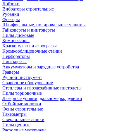
Лобзики
Вибраторы строительные
Рубанки
Фрезеры
Шлифовальные, полировальные машины
Гайковерты и винтоверты
Пилы дисковые
Компрессоры
Краскопульты и аэрографы
Кромкооблицовочные станки
Перфораторы
Плиткорезы
Аккумуляторы и зарядные устройства
Граверы
Ручной инструмент
Сварочное оборудование
Степлеры и гвоздезабивные пистолеты
Пилы торцовочные
Лазерные уровни, дальномеры, рулетки
Отбойные молотки
Фены строительные
Тахеометры
Сверлильные станки
Пилы цепные
Расходные материалы