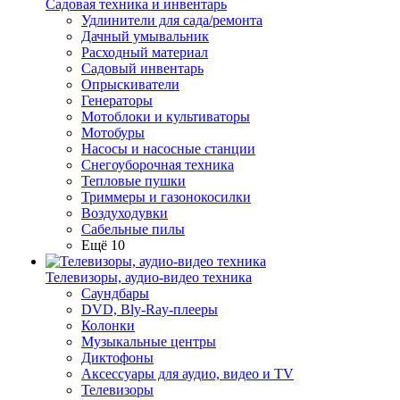
Садовая техника и инвентарь
Удлинители для сада/ремонта
Дачный умывальник
Расходный материал
Садовый инвентарь
Опрыскиватели
Генераторы
Мотоблоки и культиваторы
Мотобуры
Насосы и насосные станции
Снегоуборочная техника
Тепловые пушки
Триммеры и газонокосилки
Воздуходувки
Сабельные пилы
Ещё 10
Телевизоры, аудио-видео техника
Саундбары
DVD, Bly-Ray-плееры
Колонки
Музыкальные центры
Диктофоны
Аксессуары для аудио, видео и TV
Телевизоры