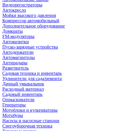
Видеорегистраторы
Автокресло
Мойки высокого давления
Компрессор автомобильный
Дополнительное оборудование
Домкраты
FM-модуляторы
Автовизитки
Пуско-зарядные устройства
Автодержатели
Автомагнитолы
Антирадары
Разветвитель
Садовая техника и инвентарь
Удлинители для сада/ремонта
Дачный умывальник
Расходный материал
Садовый инвентарь
Опрыскиватели
Генераторы
Мотоблоки и культиваторы
Мотобуры
Насосы и насосные станции
Снегоуборочная техника