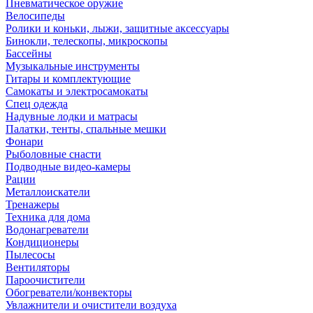
Пневматическое оружие
Велосипеды
Ролики и коньки, лыжи, защитные аксессуары
Бинокли, телескопы, микроскопы
Бассейны
Музыкальные инструменты
Гитары и комплектующие
Самокаты и электросамокаты
Спец одежда
Надувные лодки и матрасы
Палатки, тенты, спальные мешки
Фонари
Рыболовные снасти
Подводные видео-камеры
Рации
Металлоискатели
Тренажеры
Техника для дома
Водонагреватели
Кондиционеры
Пылесосы
Вентиляторы
Пароочистители
Обогреватели/конвекторы
Увлажнители и очистители воздуха