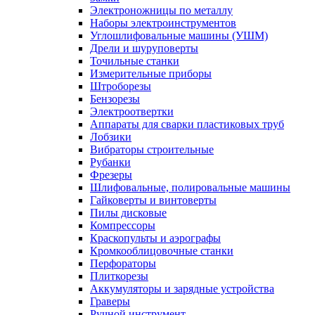
Электроножницы по металлу
Наборы электроинструментов
Углошлифовальные машины (УШМ)
Дрели и шуруповерты
Точильные станки
Измерительные приборы
Штроборезы
Бензорезы
Электроотвертки
Аппараты для сварки пластиковых труб
Лобзики
Вибраторы строительные
Рубанки
Фрезеры
Шлифовальные, полировальные машины
Гайковерты и винтоверты
Пилы дисковые
Компрессоры
Краскопульты и аэрографы
Кромкооблицовочные станки
Перфораторы
Плиткорезы
Аккумуляторы и зарядные устройства
Граверы
Ручной инструмент