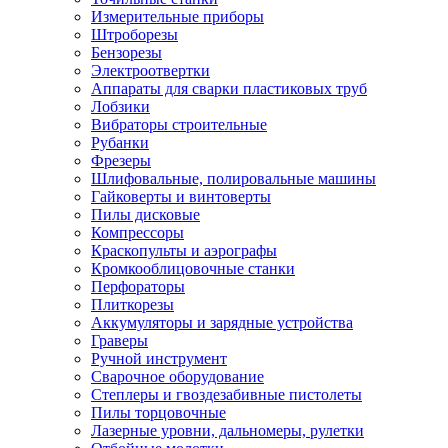
Измерительные приборы
Штроборезы
Бензорезы
Электроотвертки
Аппараты для сварки пластиковых труб
Лобзики
Вибраторы строительные
Рубанки
Фрезеры
Шлифовальные, полировальные машины
Гайковерты и винтоверты
Пилы дисковые
Компрессоры
Краскопульты и аэрографы
Кромкооблицовочные станки
Перфораторы
Плиткорезы
Аккумуляторы и зарядные устройства
Граверы
Ручной инструмент
Сварочное оборудование
Степлеры и гвоздезабивные пистолеты
Пилы торцовочные
Лазерные уровни, дальномеры, рулетки