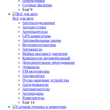
Переходники
Сетевые фильтры
Ещё 8
Всё для авто
Автохолодильники
Автоакустика
Автопылесосы
GPS-навигаторы
Автомобильные рации
Видеорегистраторы
Автокресло
Мойки высокого давления
Компрессор автомобильный
Дополнительное оборудование
Домкраты
FM-модуляторы
Автовизитки
Пуско-зарядные устройства
Автодержатели
Автомагнитолы
Антирадары
Разветвитель
Ещё 14