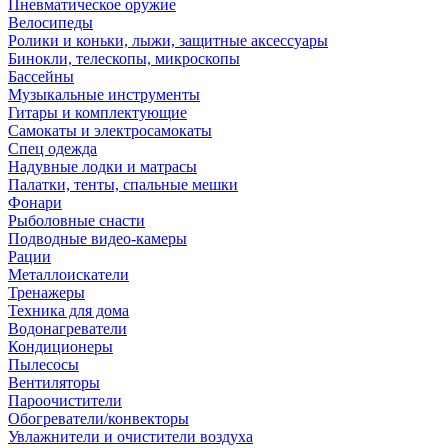
Пневматическое оружие
Велосипеды
Ролики и коньки, лыжи, защитные аксессуары
Бинокли, телескопы, микроскопы
Бассейны
Музыкальные инструменты
Гитары и комплектующие
Самокаты и электросамокаты
Спец одежда
Надувные лодки и матрасы
Палатки, тенты, спальные мешки
Фонари
Рыболовные снасти
Подводные видео-камеры
Рации
Металлоискатели
Тренажеры
Техника для дома
Водонагреватели
Кондиционеры
Пылесосы
Вентиляторы
Пароочистители
Обогреватели/конвекторы
Увлажнители и очистители воздуха