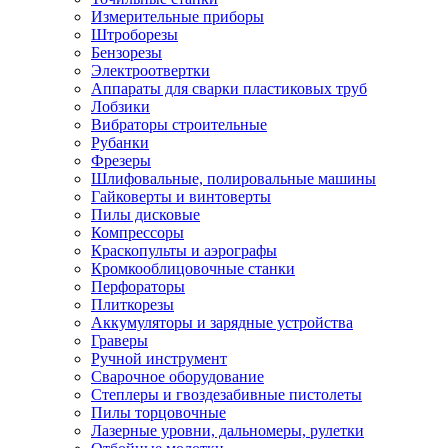
Измерительные приборы
Штроборезы
Бензорезы
Электроотвертки
Аппараты для сварки пластиковых труб
Лобзики
Вибраторы строительные
Рубанки
Фрезеры
Шлифовальные, полировальные машины
Гайковерты и винтоверты
Пилы дисковые
Компрессоры
Краскопульты и аэрографы
Кромкооблицовочные станки
Перфораторы
Плиткорезы
Аккумуляторы и зарядные устройства
Граверы
Ручной инструмент
Сварочное оборудование
Степлеры и гвоздезабивные пистолеты
Пилы торцовочные
Лазерные уровни, дальномеры, рулетки