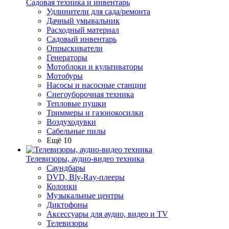
Садовая техника и инвентарь
Удлинители для сада/ремонта
Дачный умывальник
Расходный материал
Садовый инвентарь
Опрыскиватели
Генераторы
Мотоблоки и культиваторы
Мотобуры
Насосы и насосные станции
Снегоуборочная техника
Тепловые пушки
Триммеры и газонокосилки
Воздуходувки
Сабельные пилы
Ещё 10
Телевизоры, аудио-видео техника
Саундбары
DVD, Bly-Ray-плееры
Колонки
Музыкальные центры
Диктофоны
Аксессуары для аудио, видео и TV
Телевизоры