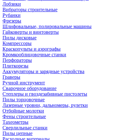
Лобзики
Вибраторы строительные
Рубанки
Фрезеры
Шлифовальные, полировальные машины
Гайковерты и винтоверты
Пилы дисковые
Компрессоры
Краскопульты и аэрографы
Кромкооблицовочные станки
Перфораторы
Плиткорезы
Аккумуляторы и зарядные устройства
Граверы
Ручной инструмент
Сварочное оборудование
Степлеры и гвоздезабивные пистолеты
Пилы торцовочные
Лазерные уровни, дальномеры, рулетки
Отбойные молотки
Фены строительные
Тахеометры
Сверлильные станки
Пилы цепные
Расходные материалы