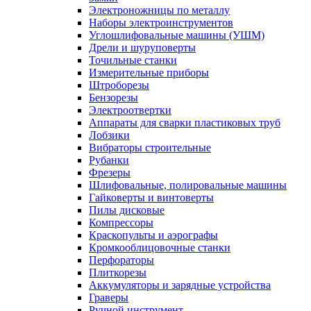
Электроножницы по металлу
Наборы электроинструментов
Углошлифовальные машины (УШМ)
Дрели и шуруповерты
Точильные станки
Измерительные приборы
Штроборезы
Бензорезы
Электроотвертки
Аппараты для сварки пластиковых труб
Лобзики
Вибраторы строительные
Рубанки
Фрезеры
Шлифовальные, полировальные машины
Гайковерты и винтоверты
Пилы дисковые
Компрессоры
Краскопульты и аэрографы
Кромкооблицовочные станки
Перфораторы
Плиткорезы
Аккумуляторы и зарядные устройства
Граверы
Ручной инструмент