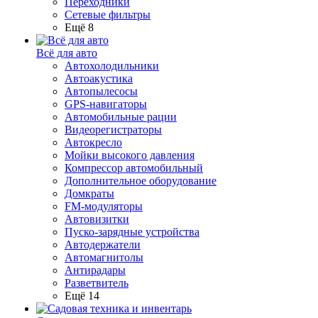
Переходники
Сетевые фильтры
Ещё 8
Всё для авто
Автохолодильники
Автоакустика
Автопылесосы
GPS-навигаторы
Автомобильные рации
Видеорегистраторы
Автокресло
Мойки высокого давления
Компрессор автомобильный
Дополнительное оборудование
Домкраты
FM-модуляторы
Автовизитки
Пуско-зарядные устройства
Автодержатели
Автомагнитолы
Антирадары
Разветвитель
Ещё 14