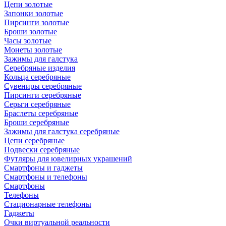
Цепи золотые
Запонки золотые
Пирсинги золотые
Броши золотые
Часы золотые
Монеты золотые
Зажимы для галстука
Серебряные изделия
Кольца серебряные
Сувениры серебряные
Пирсинги серебряные
Серьги серебряные
Браслеты серебряные
Броши серебряные
Зажимы для галстука серебряные
Цепи серебряные
Подвески серебряные
Футляры для ювелирных украшений
Смартфоны и гаджеты
Смартфоны и телефоны
Смартфоны
Телефоны
Стационарные телефоны
Гаджеты
Очки виртуальной реальности