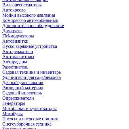
Видеорегистраторы
Автокресло
Мойки высокого давления
Компрессор автомобильный
Дополнительное оборудование
Домкраты
FM-модуляторы
Автовизитки
Пуско-зарядные устройства
Автодержатели
Автомагнитолы
Антирадары
Разветвитель
Садовая техника и инвентарь
Удлинители для сада/ремонта
Дачный умывальник
Расходный материал
Садовый инвентарь
Опрыскиватели
Генераторы
Мотоблоки и культиваторы
Мотобуры
Насосы и насосные станции
Снегоуборочная техника