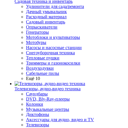
Садовая техника и инвентарь
Удлинители для сада/ремонта
Дачный умывальник
Расходный материал
Садовый инвентарь
Опрыскиватели
Генераторы
Мотоблоки и культиваторы
Мотобуры
Насосы и насосные станции
Снегоуборочная техника
Тепловые пушки
Триммеры и газонокосилки
Воздуходувки
Сабельные пилы
Ещё 10
Телевизоры, аудио-видео техника
Саундбары
DVD, Bly-Ray-плееры
Колонки
Музыкальные центры
Диктофоны
Аксессуары для аудио, видео и TV
Телевизоры