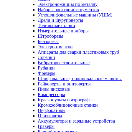
Электроножницы по металлу
Наборы электроинструментов
Углошлифовальные машины (УШМ)
Дрели и шуруповерты
Точильные станки
Измерительные приборы
Штроборезы
Бензорезы
Электроотвертки
Аппараты для сварки пластиковых труб
Лобзики
Вибраторы строительные
Рубанки
Фрезеры
Шлифовальные, полировальные машины
Гайковерты и винтоверты
Пилы дисковые
Компрессоры
Краскопульты и аэрографы
Кромкооблицовочные станки
Перфораторы
Плиткорезы
Аккумуляторы и зарядные устройства
Граверы
Ручной инструмент