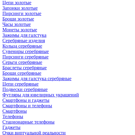
Цепи золотые
Запонки золотые
Пирсинги золотые
Броши золотые
Часы золотые
Монеты золотые
Зажимы для галстука
Серебряные изделия
Кольца серебряные
Сувениры серебряные
Пирсинги серебряные
Серьги серебряные
Браслеты серебряные
Броши серебряные
Зажимы для галстука серебряные
Цепи серебряные
Подвески серебряные
Футляры для ювелирных украшений
Смартфоны и гаджеты
Смартфоны и телефоны
Смартфоны
Телефоны
Стационарные телефоны
Гаджеты
Очки виртуальной реальности