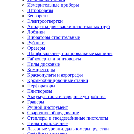
Измерительные приборы
Штроборезы
Бензорезы
Электроотвертки
Аппараты для сварки пластиковых труб
Лобзики
Вибраторы строительные
Рубанки
Фрезеры
Шлифовальные, полировальные машины
Гайковерты и винтоверты
Пилы дисковые
Компрессоры
Краскопульты и аэрографы
Кромкооблицовочные станки
Перфораторы
Плиткорезы
Аккумуляторы и зарядные устройства
Граверы
Ручной инструмент
Сварочное оборудование
Степлеры и гвоздезабивные пистолеты
Пилы торцовочные
Лазерные уровни, дальномеры, рулетки