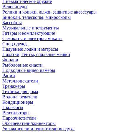
Пневматическое оружие
Велосипеды
Ролики и коньки, лыжи, защитные аксессуары
Бинокли, телескопы, микроскопы
Бассейны
Музыкальные инструменты
Гитары и комплектующие
Самокаты и электросамокаты
Спец одежда
Надувные лодки и матрасы
Палатки, тенты, спальные мешки
Фонари
Рыболовные снасти
Подводные видео-камеры
Рации
Металлоискатели
Тренажеры
Техника для дома
Водонагреватели
Кондиционеры
Пылесосы
Вентиляторы
Пароочистители
Обогреватели/конвекторы
Увлажнители и очистители воздуха