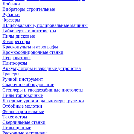
Лобзики
Вибраторы строительные
Рубанки
Фрезеры
Шлифовальные, полировальные машины
Гайковерты и винтоверты
Пилы дисковые
Компрессоры
Краскопульты и аэрографы
Кромкооблицовочные станки
Перфораторы
Плиткорезы
Аккумуляторы и зарядные устройства
Граверы
Ручной инструмент
Сварочное оборудование
Степлеры и гвоздезабивные пистолеты
Пилы торцовочные
Лазерные уровни, дальномеры, рулетки
Отбойные молотки
Фены строительные
Тахеометры
Сверлильные станки
Пилы цепные
Расходные материалы