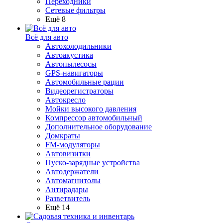
Переходники
Сетевые фильтры
Ещё 8
Всё для авто
Автохолодильники
Автоакустика
Автопылесосы
GPS-навигаторы
Автомобильные рации
Видеорегистраторы
Автокресло
Мойки высокого давления
Компрессор автомобильный
Дополнительное оборудование
Домкраты
FM-модуляторы
Автовизитки
Пуско-зарядные устройства
Автодержатели
Автомагнитолы
Антирадары
Разветвитель
Ещё 14