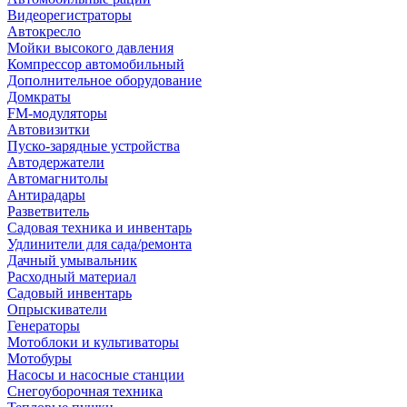
Видеорегистраторы
Автокресло
Мойки высокого давления
Компрессор автомобильный
Дополнительное оборудование
Домкраты
FM-модуляторы
Автовизитки
Пуско-зарядные устройства
Автодержатели
Автомагнитолы
Антирадары
Разветвитель
Садовая техника и инвентарь
Удлинители для сада/ремонта
Дачный умывальник
Расходный материал
Садовый инвентарь
Опрыскиватели
Генераторы
Мотоблоки и культиваторы
Мотобуры
Насосы и насосные станции
Снегоуборочная техника