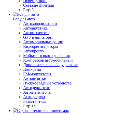
Переходники
Сетевые фильтры
Ещё 8
Всё для авто
Автохолодильники
Автоакустика
Автопылесосы
GPS-навигаторы
Автомобильные рации
Видеорегистраторы
Автокресло
Мойки высокого давления
Компрессор автомобильный
Дополнительное оборудование
Домкраты
FM-модуляторы
Автовизитки
Пуско-зарядные устройства
Автодержатели
Автомагнитолы
Антирадары
Разветвитель
Ещё 14