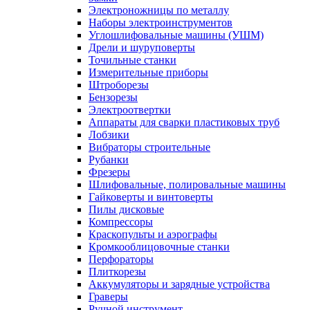
Электроножницы по металлу
Наборы электроинструментов
Углошлифовальные машины (УШМ)
Дрели и шуруповерты
Точильные станки
Измерительные приборы
Штроборезы
Бензорезы
Электроотвертки
Аппараты для сварки пластиковых труб
Лобзики
Вибраторы строительные
Рубанки
Фрезеры
Шлифовальные, полировальные машины
Гайковерты и винтоверты
Пилы дисковые
Компрессоры
Краскопульты и аэрографы
Кромкооблицовочные станки
Перфораторы
Плиткорезы
Аккумуляторы и зарядные устройства
Граверы
Ручной инструмент