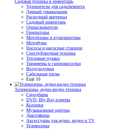
Садовая техника и инвентарь
Удлинители для сада/ремонта
Дачный умывальник
Расходный материал
Садовый инвентарь
Опрыскиватели
Генераторы
Мотоблоки и культиваторы
Мотобуры
Насосы и насосные станции
Снегоуборочная техника
Тепловые пушки
Триммеры и газонокосилки
Воздуходувки
Сабельные пилы
Ещё 10
Телевизоры, аудио-видео техника
Саундбары
DVD, Bly-Ray-плееры
Колонки
Музыкальные центры
Диктофоны
Аксессуары для аудио, видео и TV
Телевизоры