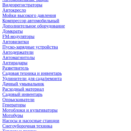
Видеорегистраторы
Автокресло
Мойки высокого давления
Компрессор автомобильный
Дополнительное оборудование
Домкраты
FM-модуляторы
Автовизитки
Пуско-зарядные устройства
Автодержатели
Автомагнитолы
Антирадары
Разветвитель
Садовая техника и инвентарь
Удлинители для сада/ремонта
Дачный умывальник
Расходный материал
Садовый инвентарь
Опрыскиватели
Генераторы
Мотоблоки и культиваторы
Мотобуры
Насосы и насосные станции
Снегоуборочная техника