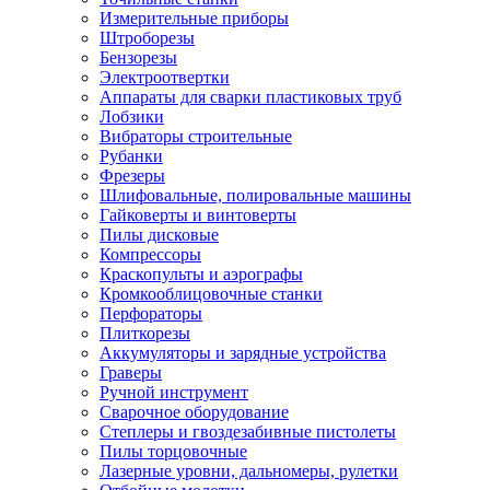
Измерительные приборы
Штроборезы
Бензорезы
Электроотвертки
Аппараты для сварки пластиковых труб
Лобзики
Вибраторы строительные
Рубанки
Фрезеры
Шлифовальные, полировальные машины
Гайковерты и винтоверты
Пилы дисковые
Компрессоры
Краскопульты и аэрографы
Кромкооблицовочные станки
Перфораторы
Плиткорезы
Аккумуляторы и зарядные устройства
Граверы
Ручной инструмент
Сварочное оборудование
Степлеры и гвоздезабивные пистолеты
Пилы торцовочные
Лазерные уровни, дальномеры, рулетки