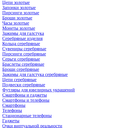
Цепи золотые
Запонки золотые
Пирсинги золотые
Броши золотые
Часы золотые
Монеты золотые
Зажимы для галстука
Серебряные изделия
Кольца серебряные
Сувениры серебряные
Пирсинги серебряные
Серьги серебряные
Браслеты серебряные
Броши серебряные
Зажимы для галстука серебряные
Цепи серебряные
Подвески серебряные
Футляры для ювелирных украшений
Смартфоны и гаджеты
Смартфоны и телефоны
Смартфоны
Телефоны
Стационарные телефоны
Гаджеты
Очки виртуальной реальности