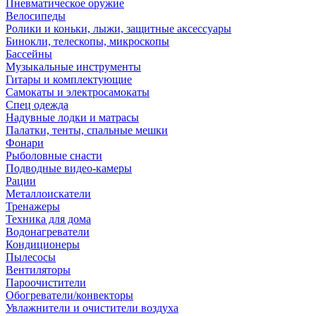
Пневматическое оружие
Велосипеды
Ролики и коньки, лыжи, защитные аксессуары
Бинокли, телескопы, микроскопы
Бассейны
Музыкальные инструменты
Гитары и комплектующие
Самокаты и электросамокаты
Спец одежда
Надувные лодки и матрасы
Палатки, тенты, спальные мешки
Фонари
Рыболовные снасти
Подводные видео-камеры
Рации
Металлоискатели
Тренажеры
Техника для дома
Водонагреватели
Кондиционеры
Пылесосы
Вентиляторы
Пароочистители
Обогреватели/конвекторы
Увлажнители и очистители воздуха