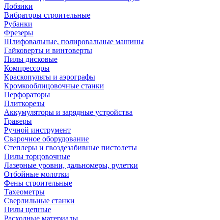
Лобзики
Вибраторы строительные
Рубанки
Фрезеры
Шлифовальные, полировальные машины
Гайковерты и винтоверты
Пилы дисковые
Компрессоры
Краскопульты и аэрографы
Кромкооблицовочные станки
Перфораторы
Плиткорезы
Аккумуляторы и зарядные устройства
Граверы
Ручной инструмент
Сварочное оборудование
Степлеры и гвоздезабивные пистолеты
Пилы торцовочные
Лазерные уровни, дальномеры, рулетки
Отбойные молотки
Фены строительные
Тахеометры
Сверлильные станки
Пилы цепные
Расходные материалы