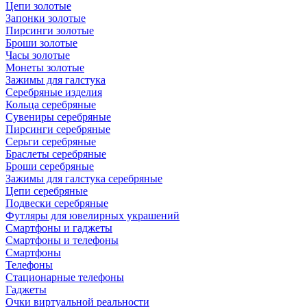
Цепи золотые
Запонки золотые
Пирсинги золотые
Броши золотые
Часы золотые
Монеты золотые
Зажимы для галстука
Серебряные изделия
Кольца серебряные
Сувениры серебряные
Пирсинги серебряные
Серьги серебряные
Браслеты серебряные
Броши серебряные
Зажимы для галстука серебряные
Цепи серебряные
Подвески серебряные
Футляры для ювелирных украшений
Смартфоны и гаджеты
Смартфоны и телефоны
Смартфоны
Телефоны
Стационарные телефоны
Гаджеты
Очки виртуальной реальности