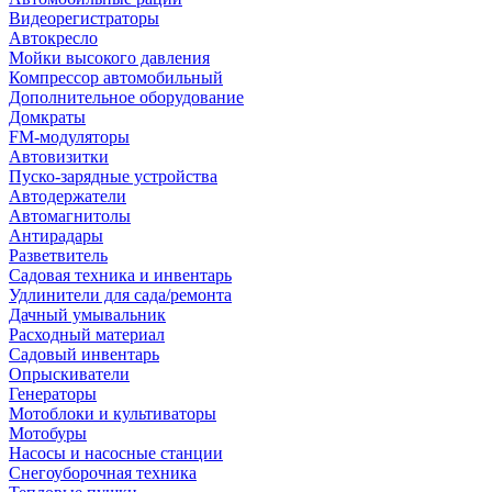
Видеорегистраторы
Автокресло
Мойки высокого давления
Компрессор автомобильный
Дополнительное оборудование
Домкраты
FM-модуляторы
Автовизитки
Пуско-зарядные устройства
Автодержатели
Автомагнитолы
Антирадары
Разветвитель
Садовая техника и инвентарь
Удлинители для сада/ремонта
Дачный умывальник
Расходный материал
Садовый инвентарь
Опрыскиватели
Генераторы
Мотоблоки и культиваторы
Мотобуры
Насосы и насосные станции
Снегоуборочная техника