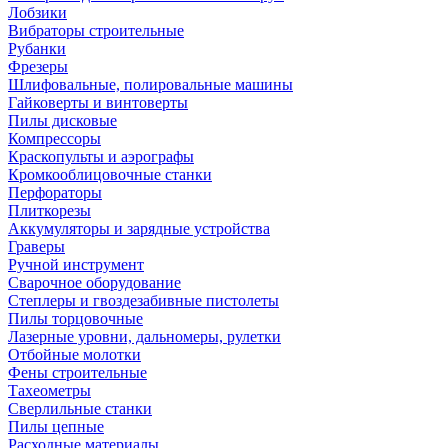
Лобзики
Вибраторы строительные
Рубанки
Фрезеры
Шлифовальные, полировальные машины
Гайковерты и винтоверты
Пилы дисковые
Компрессоры
Краскопульты и аэрографы
Кромкооблицовочные станки
Перфораторы
Плиткорезы
Аккумуляторы и зарядные устройства
Граверы
Ручной инструмент
Сварочное оборудование
Степлеры и гвоздезабивные пистолеты
Пилы торцовочные
Лазерные уровни, дальномеры, рулетки
Отбойные молотки
Фены строительные
Тахеометры
Сверлильные станки
Пилы цепные
Расходные материалы