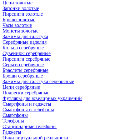
Цепи золотые
Запонки золотые
Пирсинги золотые
Броши золотые
Часы золотые
Монеты золотые
Зажимы для галстука
Серебряные изделия
Кольца серебряные
Сувениры серебряные
Пирсинги серебряные
Серьги серебряные
Браслеты серебряные
Броши серебряные
Зажимы для галстука серебряные
Цепи серебряные
Подвески серебряные
Футляры для ювелирных украшений
Смартфоны и гаджеты
Смартфоны и телефоны
Смартфоны
Телефоны
Стационарные телефоны
Гаджеты
Очки виртуальной реальности