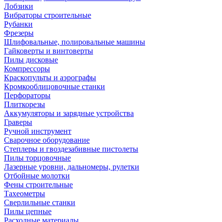
Лобзики
Вибраторы строительные
Рубанки
Фрезеры
Шлифовальные, полировальные машины
Гайковерты и винтоверты
Пилы дисковые
Компрессоры
Краскопульты и аэрографы
Кромкооблицовочные станки
Перфораторы
Плиткорезы
Аккумуляторы и зарядные устройства
Граверы
Ручной инструмент
Сварочное оборудование
Степлеры и гвоздезабивные пистолеты
Пилы торцовочные
Лазерные уровни, дальномеры, рулетки
Отбойные молотки
Фены строительные
Тахеометры
Сверлильные станки
Пилы цепные
Расходные материалы