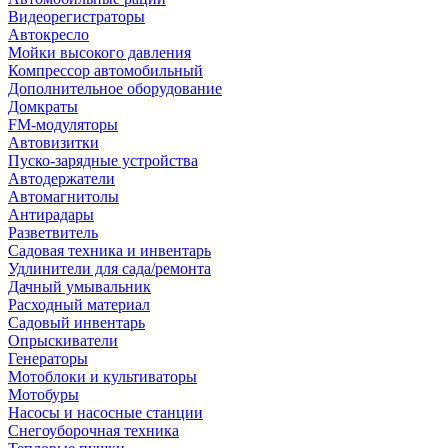
Видеорегистраторы
Автокресло
Мойки высокого давления
Компрессор автомобильный
Дополнительное оборудование
Домкраты
FM-модуляторы
Автовизитки
Пуско-зарядные устройства
Автодержатели
Автомагнитолы
Антирадары
Разветвитель
Садовая техника и инвентарь
Удлинители для сада/ремонта
Дачный умывальник
Расходный материал
Садовый инвентарь
Опрыскиватели
Генераторы
Мотоблоки и культиваторы
Мотобуры
Насосы и насосные станции
Снегоуборочная техника