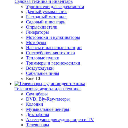
Садовая техника и инвентарь
Удлинители для сада/ремонта
Дачный умывальник
Расходный материал
Садовый инвентарь
Опрыскиватели
Генераторы
Мотоблоки и культиваторы
Мотобуры
Насосы и насосные станции
Снегоуборочная техника
Тепловые пушки
Триммеры и газонокосилки
Воздуходувки
Сабельные пилы
Ещё 10
Телевизоры, аудио-видео техника
Саундбары
DVD, Bly-Ray-плееры
Колонки
Музыкальные центры
Диктофоны
Аксессуары для аудио, видео и TV
Телевизоры