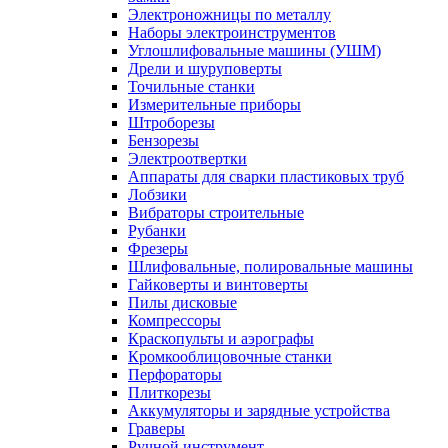
Электроножницы по металлу
Наборы электроинструментов
Углошлифовальные машины (УШМ)
Дрели и шуруповерты
Точильные станки
Измерительные приборы
Штроборезы
Бензорезы
Электроотвертки
Аппараты для сварки пластиковых труб
Лобзики
Вибраторы строительные
Рубанки
Фрезеры
Шлифовальные, полировальные машины
Гайковерты и винтоверты
Пилы дисковые
Компрессоры
Краскопульты и аэрографы
Кромкооблицовочные станки
Перфораторы
Плиткорезы
Аккумуляторы и зарядные устройства
Граверы
Ручной инструмент