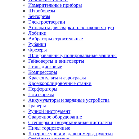
Измерительные приборы
Штроборезы
Бензорезы
Электроотвертки
Аппараты для сварки пластиковых труб
Лобзики
Вибраторы строительные
Рубанки
Фрезеры
Шлифовальные, полировальные машины
Гайковерты и винтоверты
Пилы дисковые
Компрессоры
Краскопульты и аэрографы
Кромкооблицовочные станки
Перфораторы
Плиткорезы
Аккумуляторы и зарядные устройства
Граверы
Ручной инструмент
Сварочное оборудование
Степлеры и гвоздезабивные пистолеты
Пилы торцовочные
Лазерные уровни, дальномеры, рулетки