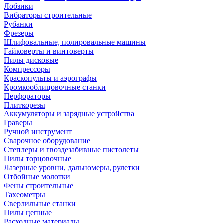
Лобзики
Вибраторы строительные
Рубанки
Фрезеры
Шлифовальные, полировальные машины
Гайковерты и винтоверты
Пилы дисковые
Компрессоры
Краскопульты и аэрографы
Кромкооблицовочные станки
Перфораторы
Плиткорезы
Аккумуляторы и зарядные устройства
Граверы
Ручной инструмент
Сварочное оборудование
Степлеры и гвоздезабивные пистолеты
Пилы торцовочные
Лазерные уровни, дальномеры, рулетки
Отбойные молотки
Фены строительные
Тахеометры
Сверлильные станки
Пилы цепные
Расходные материалы