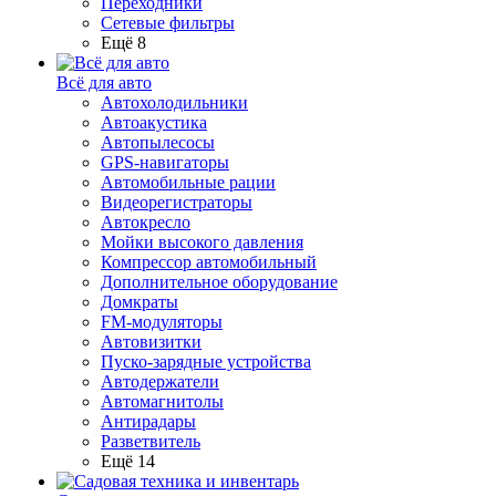
Переходники
Сетевые фильтры
Ещё 8
Всё для авто
Автохолодильники
Автоакустика
Автопылесосы
GPS-навигаторы
Автомобильные рации
Видеорегистраторы
Автокресло
Мойки высокого давления
Компрессор автомобильный
Дополнительное оборудование
Домкраты
FM-модуляторы
Автовизитки
Пуско-зарядные устройства
Автодержатели
Автомагнитолы
Антирадары
Разветвитель
Ещё 14