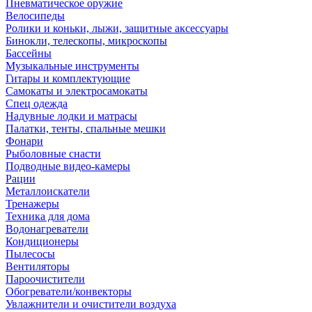
Пневматическое оружие
Велосипеды
Ролики и коньки, лыжи, защитные аксессуары
Бинокли, телескопы, микроскопы
Бассейны
Музыкальные инструменты
Гитары и комплектующие
Самокаты и электросамокаты
Спец одежда
Надувные лодки и матрасы
Палатки, тенты, спальные мешки
Фонари
Рыболовные снасти
Подводные видео-камеры
Рации
Металлоискатели
Тренажеры
Техника для дома
Водонагреватели
Кондиционеры
Пылесосы
Вентиляторы
Пароочистители
Обогреватели/конвекторы
Увлажнители и очистители воздуха