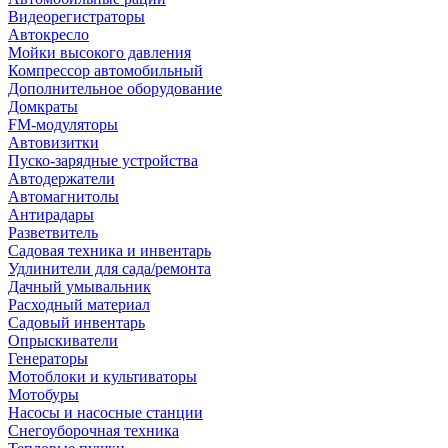
Видеорегистраторы
Автокресло
Мойки высокого давления
Компрессор автомобильный
Дополнительное оборудование
Домкраты
FM-модуляторы
Автовизитки
Пуско-зарядные устройства
Автодержатели
Автомагнитолы
Антирадары
Разветвитель
Садовая техника и инвентарь
Удлинители для сада/ремонта
Дачный умывальник
Расходный материал
Садовый инвентарь
Опрыскиватели
Генераторы
Мотоблоки и культиваторы
Мотобуры
Насосы и насосные станции
Снегоуборочная техника