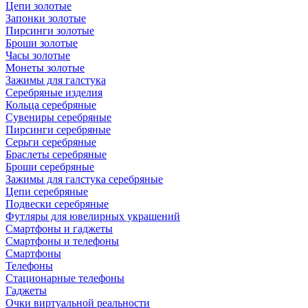
Цепи золотые
Запонки золотые
Пирсинги золотые
Броши золотые
Часы золотые
Монеты золотые
Зажимы для галстука
Серебряные изделия
Кольца серебряные
Сувениры серебряные
Пирсинги серебряные
Серьги серебряные
Браслеты серебряные
Броши серебряные
Зажимы для галстука серебряные
Цепи серебряные
Подвески серебряные
Футляры для ювелирных украшений
Смартфоны и гаджеты
Смартфоны и телефоны
Смартфоны
Телефоны
Стационарные телефоны
Гаджеты
Очки виртуальной реальности