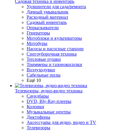
Садовая техника и инвентарь
Удлинители для сада/ремонта
Дачный умывальник
Расходный материал
Садовый инвентарь
Опрыскиватели
Генераторы
Мотоблоки и культиваторы
Мотобуры
Насосы и насосные станции
Снегоуборочная техника
Тепловые пушки
Триммеры и газонокосилки
Воздуходувки
Сабельные пилы
Ещё 10
Телевизоры, аудио-видео техника
Саундбары
DVD, Bly-Ray-плееры
Колонки
Музыкальные центры
Диктофоны
Аксессуары для аудио, видео и TV
Телевизоры