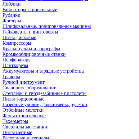
Лобзики
Вибраторы строительные
Рубанки
Фрезеры
Шлифовальные, полировальные машины
Гайковерты и винтоверты
Пилы дисковые
Компрессоры
Краскопульты и аэрографы
Кромкооблицовочные станки
Перфораторы
Плиткорезы
Аккумуляторы и зарядные устройства
Граверы
Ручной инструмент
Сварочное оборудование
Степлеры и гвоздезабивные пистолеты
Пилы торцовочные
Лазерные уровни, дальномеры, рулетки
Отбойные молотки
Фены строительные
Тахеометры
Сверлильные станки
Пилы цепные
Расходные материалы