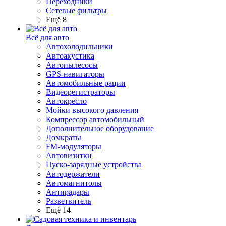
Переходники
Сетевые фильтры
Ещё 8
Всё для авто
Автохолодильники
Автоакустика
Автопылесосы
GPS-навигаторы
Автомобильные рации
Видеорегистраторы
Автокресло
Мойки высокого давления
Компрессор автомобильный
Дополнительное оборудование
Домкраты
FM-модуляторы
Автовизитки
Пуско-зарядные устройства
Автодержатели
Автомагнитолы
Антирадары
Разветвитель
Ещё 14