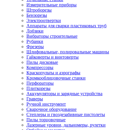
Измерительные приборы
Штроборезы
Бензорезы
Электроотвертки
Аппараты для сварки пластиковых труб
Лобзики
Вибраторы строительные
Рубанки
Фрезеры
Шлифовальные, полировальные машины
Гайковерты и винтоверты
Пилы дисковые
Компрессоры
Краскопульты и аэрографы
Кромкооблицовочные станки
Перфораторы
Плиткорезы
Аккумуляторы и зарядные устройства
Граверы
Ручной инструмент
Сварочное оборудование
Степлеры и гвоздезабивные пистолеты
Пилы торцовочные
Лазерные уровни, дальномеры, рулетки