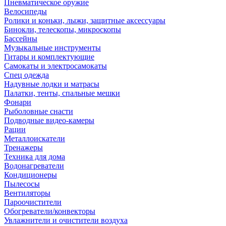
Пневматическое оружие
Велосипеды
Ролики и коньки, лыжи, защитные аксессуары
Бинокли, телескопы, микроскопы
Бассейны
Музыкальные инструменты
Гитары и комплектующие
Самокаты и электросамокаты
Спец одежда
Надувные лодки и матрасы
Палатки, тенты, спальные мешки
Фонари
Рыболовные снасти
Подводные видео-камеры
Рации
Металлоискатели
Тренажеры
Техника для дома
Водонагреватели
Кондиционеры
Пылесосы
Вентиляторы
Пароочистители
Обогреватели/конвекторы
Увлажнители и очистители воздуха