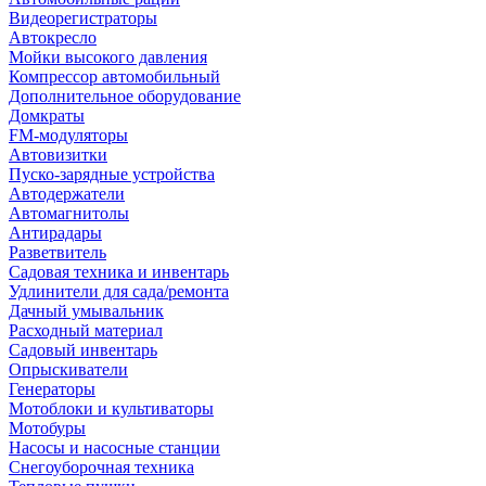
Видеорегистраторы
Автокресло
Мойки высокого давления
Компрессор автомобильный
Дополнительное оборудование
Домкраты
FM-модуляторы
Автовизитки
Пуско-зарядные устройства
Автодержатели
Автомагнитолы
Антирадары
Разветвитель
Садовая техника и инвентарь
Удлинители для сада/ремонта
Дачный умывальник
Расходный материал
Садовый инвентарь
Опрыскиватели
Генераторы
Мотоблоки и культиваторы
Мотобуры
Насосы и насосные станции
Снегоуборочная техника