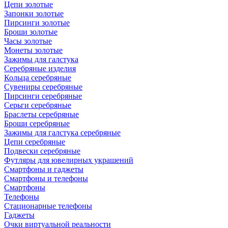
Цепи золотые
Запонки золотые
Пирсинги золотые
Броши золотые
Часы золотые
Монеты золотые
Зажимы для галстука
Серебряные изделия
Кольца серебряные
Сувениры серебряные
Пирсинги серебряные
Серьги серебряные
Браслеты серебряные
Броши серебряные
Зажимы для галстука серебряные
Цепи серебряные
Подвески серебряные
Футляры для ювелирных украшений
Смартфоны и гаджеты
Смартфоны и телефоны
Смартфоны
Телефоны
Стационарные телефоны
Гаджеты
Очки виртуальной реальности