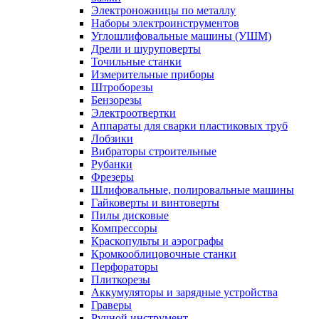
Электроножницы по металлу
Наборы электроинструментов
Углошлифовальные машины (УШМ)
Дрели и шуруповерты
Точильные станки
Измерительные приборы
Штроборезы
Бензорезы
Электроотвертки
Аппараты для сварки пластиковых труб
Лобзики
Вибраторы строительные
Рубанки
Фрезеры
Шлифовальные, полировальные машины
Гайковерты и винтоверты
Пилы дисковые
Компрессоры
Краскопульты и аэрографы
Кромкооблицовочные станки
Перфораторы
Плиткорезы
Аккумуляторы и зарядные устройства
Граверы
Ручной инструмент