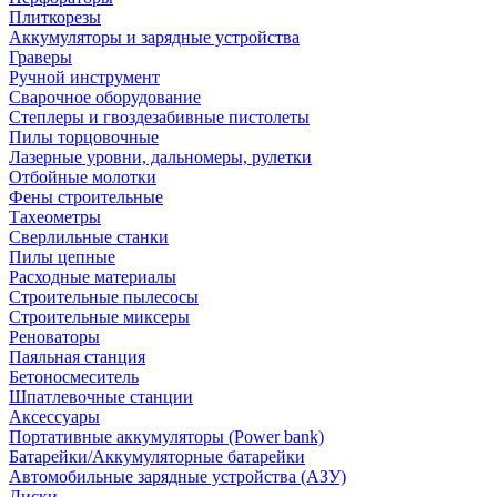
Плиткорезы
Аккумуляторы и зарядные устройства
Граверы
Ручной инструмент
Сварочное оборудование
Степлеры и гвоздезабивные пистолеты
Пилы торцовочные
Лазерные уровни, дальномеры, рулетки
Отбойные молотки
Фены строительные
Тахеометры
Сверлильные станки
Пилы цепные
Расходные материалы
Строительные пылесосы
Строительные миксеры
Реноваторы
Паяльная станция
Бетоносмеситель
Шпатлевочные станции
Аксессуары
Портативные аккумуляторы (Power bank)
Батарейки/Аккумуляторные батарейки
Автомобильные зарядные устройства (АЗУ)
Диски