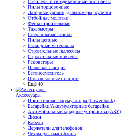
Степлеры и гвоздезабивные пистолеты
Пилы торцовочные
Лазерные уровни, дальномеры, рулетки
Отбойные молотки
Фены строительные
Тахеометры
Сверлильные станки
Пилы цепные
Расходные материалы
Строительные пылесосы
Строительные миксеры
Реноваторы
Паяльная станция
Бетоносмеситель
Шпатлевочные станции
Ещё 40
Аксессуары
Портативные аккумуляторы (Power bank)
Батарейки/Аккумуляторные батарейки
Автомобильные зарядные устройства (АЗУ)
Диски
Кабели
Держатели для телефонов
Чехлы для смартфонов