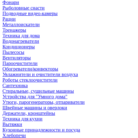
Фонари
Рыболовные снасти
Подводные видео-камеры
Рации
Металлоискатели
Тренажеры
Техника для дома
Водонагреватели
Кондиционеры
Пылесосы
Вентиляторы
Пароочистители
Обогреватели/конвекторы
Увлажнители и очистители воздуха
Роботы стеклоочистители
Сантехника
Стиральные, сушильные машины
Устройства для "Умного дома"
Утюги, парогенераторы, отпариватели
Швейные машины и оверлоки
Держатели, кронштейны
Техника для кухни
Вытяжки
Кухонные принадлежности и посуда
Хлебопечи