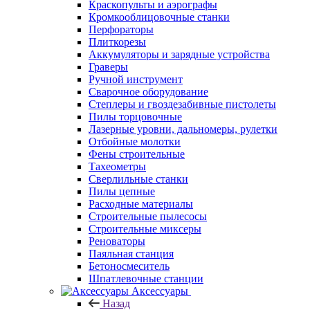
Краскопульты и аэрографы
Кромкооблицовочные станки
Перфораторы
Плиткорезы
Аккумуляторы и зарядные устройства
Граверы
Ручной инструмент
Сварочное оборудование
Степлеры и гвоздезабивные пистолеты
Пилы торцовочные
Лазерные уровни, дальномеры, рулетки
Отбойные молотки
Фены строительные
Тахеометры
Сверлильные станки
Пилы цепные
Расходные материалы
Строительные пылесосы
Строительные миксеры
Реноваторы
Паяльная станция
Бетоносмеситель
Шпатлевочные станции
Аксессуары
Назад