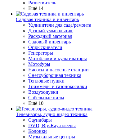
Разветвитель
Ещё 14
Садовая техника и инвентарь
Удлинители для сада/ремонта
Дачный умывальник
Расходный материал
Садовый инвентарь
Опрыскиватели
Генераторы
Мотоблоки и культиваторы
Мотобуры
Насосы и насосные станции
Снегоуборочная техника
Тепловые пушки
Триммеры и газонокосилки
Воздуходувки
Сабельные пилы
Ещё 10
Телевизоры, аудио-видео техника
Саундбары
DVD, Bly-Ray-плееры
Колонки
Музыкальные центры