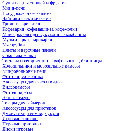
Сушилка для овощей и фруктов
Мини-печи
Посудомоечные машины
Чайники электрические
Грили и аэрогрили
Кофеварки, кофемашины, кофемолки
Миксеры, блендеры, кухонные комбайны
Мультиварки, пароварки
Мясорубки
Плиты и варочные панели
Соковыжималки
Тостеры и сендвичницы, вафельницы, блинницы
Холодильники и морозильные камеры
Микроволновые печи
Фото-видео техника
Аксессуары для фото и видео
Видеокамеры
Фотоаппараты
Экшн-камеры
Товары для геймеров
Аксессуары для приставок
Джойстики, геймпады, рули
Игровые консоли
Игровые приставки
Диски игровые