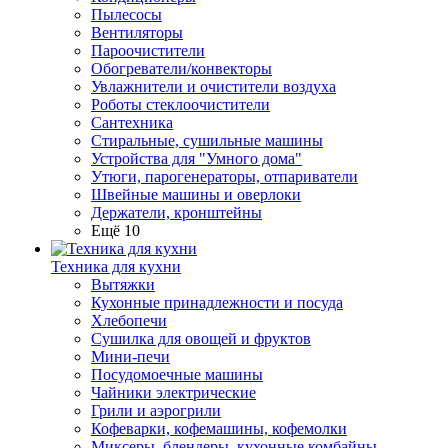
Пылесосы
Вентиляторы
Пароочистители
Обогреватели/конвекторы
Увлажнители и очистители воздуха
Роботы стеклоочистители
Сантехника
Стиральные, сушильные машины
Устройства для "Умного дома"
Утюги, парогенераторы, отпариватели
Швейные машины и оверлоки
Держатели, кронштейны
Ещё 10
Техника для кухни
Вытяжки
Кухонные принадлежности и посуда
Хлебопечи
Сушилка для овощей и фруктов
Мини-печи
Посудомоечные машины
Чайники электрические
Грили и аэрогрили
Кофеварки, кофемашины, кофемолки
Миксеры, блендеры, кухонные комбайны