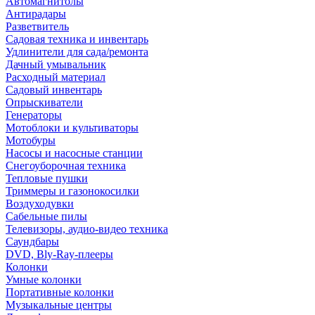
Автомагнитолы
Антирадары
Разветвитель
Садовая техника и инвентарь
Удлинители для сада/ремонта
Дачный умывальник
Расходный материал
Садовый инвентарь
Опрыскиватели
Генераторы
Мотоблоки и культиваторы
Мотобуры
Насосы и насосные станции
Снегоуборочная техника
Тепловые пушки
Триммеры и газонокосилки
Воздуходувки
Сабельные пилы
Телевизоры, аудио-видео техника
Саундбары
DVD, Bly-Ray-плееры
Колонки
Умные колонки
Портативные колонки
Музыкальные центры