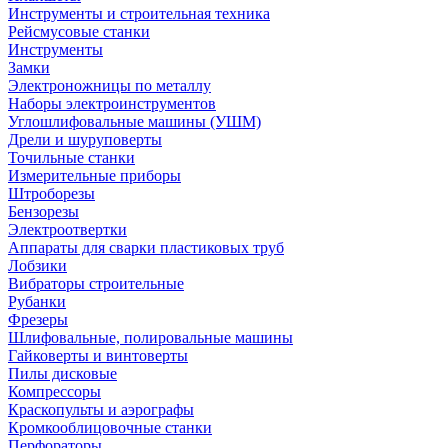
Инструменты и строительная техника
Рейсмусовые станки
Инструменты
Замки
Электроножницы по металлу
Наборы электроинструментов
Углошлифовальные машины (УШМ)
Дрели и шуруповерты
Точильные станки
Измерительные приборы
Штроборезы
Бензорезы
Электроотвертки
Аппараты для сварки пластиковых труб
Лобзики
Вибраторы строительные
Рубанки
Фрезеры
Шлифовальные, полировальные машины
Гайковерты и винтоверты
Пилы дисковые
Компрессоры
Краскопульты и аэрографы
Кромкооблицовочные станки
Перфораторы