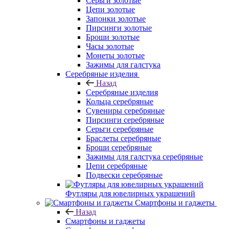
Серьги золотые
Цепи золотые
Запонки золотые
Пирсинги золотые
Броши золотые
Часы золотые
Монеты золотые
Зажимы для галстука
Серебряные изделия
Назад
Серебряные изделия
Кольца серебряные
Сувениры серебряные
Пирсинги серебряные
Серьги серебряные
Браслеты серебряные
Броши серебряные
Зажимы для галстука серебряные
Цепи серебряные
Подвески серебряные
Футляры для ювелирных украшений
Смартфоны и гаджеты
Назад
Смартфоны и гаджеты