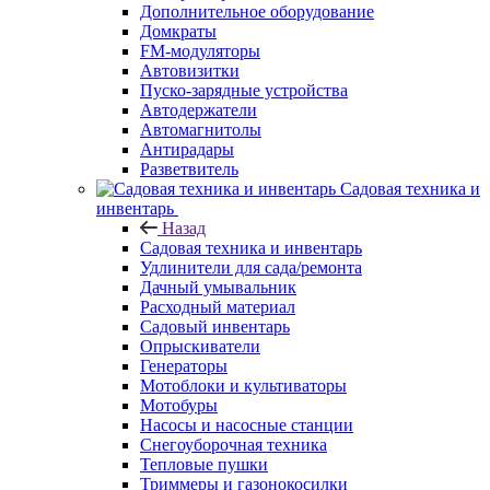
Дополнительное оборудование
Домкраты
FM-модуляторы
Автовизитки
Пуско-зарядные устройства
Автодержатели
Автомагнитолы
Антирадары
Разветвитель
Садовая техника и
инвентарь
Назад
Садовая техника и инвентарь
Удлинители для сада/ремонта
Дачный умывальник
Расходный материал
Садовый инвентарь
Опрыскиватели
Генераторы
Мотоблоки и культиваторы
Мотобуры
Насосы и насосные станции
Снегоуборочная техника
Тепловые пушки
Триммеры и газонокосилки