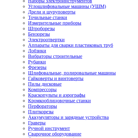
Наборы электроинструментов
Углошлифовальные машины (УШМ)
Дрели и шуруповерты
Точильные станки
Измерительные приборы
Штроборезы
Бензорезы
Электроотвертки
Аппараты для сварки пластиковых труб
Лобзики
Вибраторы строительные
Рубанки
Фрезеры
Шлифовальные, полировальные машины
Гайковерты и винтоверты
Пилы дисковые
Компрессоры
Краскопульты и аэрографы
Кромкооблицовочные станки
Перфораторы
Плиткорезы
Аккумуляторы и зарядные устройства
Граверы
Ручной инструмент
Сварочное оборудование