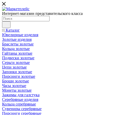
Интернет-магазин представительского класса
Каталог
Ювелирные изделия
Золотые изделия
Браслеты золотые
Кольца золотые
Гайтаны золотые
Подвески золотые
Серьги золотые
Цепи золотые
Запонки золотые
Пирсинги золотые
Броши золотые
Часы золотые
Монеты золотые
Зажимы для галстука
Серебряные изделия
Кольца серебряные
Сувениры серебряные
Пирсинги серебряные