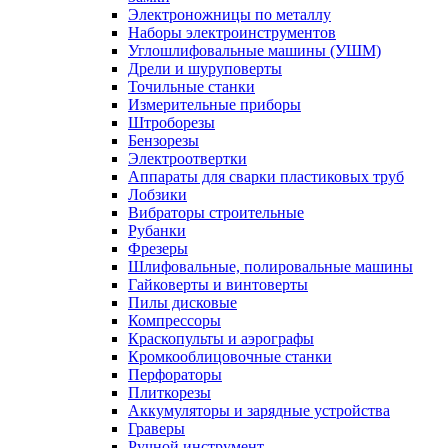
Электроножницы по металлу
Наборы электроинструментов
Углошлифовальные машины (УШМ)
Дрели и шуруповерты
Точильные станки
Измерительные приборы
Штроборезы
Бензорезы
Электроотвертки
Аппараты для сварки пластиковых труб
Лобзики
Вибраторы строительные
Рубанки
Фрезеры
Шлифовальные, полировальные машины
Гайковерты и винтоверты
Пилы дисковые
Компрессоры
Краскопульты и аэрографы
Кромкооблицовочные станки
Перфораторы
Плиткорезы
Аккумуляторы и зарядные устройства
Граверы
Ручной инструмент