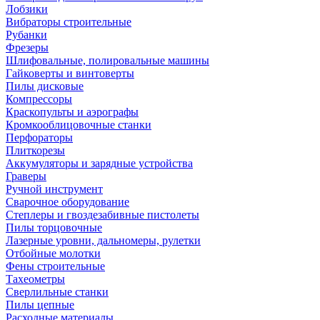
Лобзики
Вибраторы строительные
Рубанки
Фрезеры
Шлифовальные, полировальные машины
Гайковерты и винтоверты
Пилы дисковые
Компрессоры
Краскопульты и аэрографы
Кромкооблицовочные станки
Перфораторы
Плиткорезы
Аккумуляторы и зарядные устройства
Граверы
Ручной инструмент
Сварочное оборудование
Степлеры и гвоздезабивные пистолеты
Пилы торцовочные
Лазерные уровни, дальномеры, рулетки
Отбойные молотки
Фены строительные
Тахеометры
Сверлильные станки
Пилы цепные
Расходные материалы