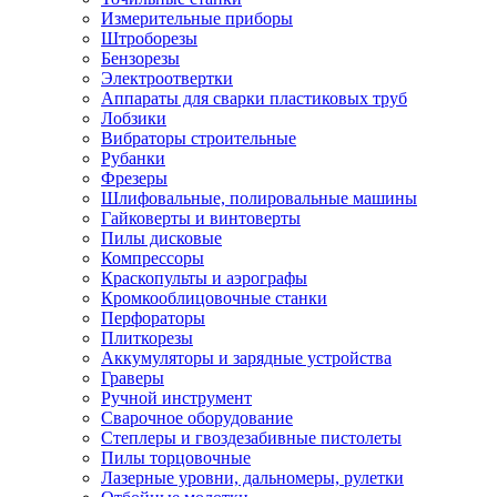
Измерительные приборы
Штроборезы
Бензорезы
Электроотвертки
Аппараты для сварки пластиковых труб
Лобзики
Вибраторы строительные
Рубанки
Фрезеры
Шлифовальные, полировальные машины
Гайковерты и винтоверты
Пилы дисковые
Компрессоры
Краскопульты и аэрографы
Кромкооблицовочные станки
Перфораторы
Плиткорезы
Аккумуляторы и зарядные устройства
Граверы
Ручной инструмент
Сварочное оборудование
Степлеры и гвоздезабивные пистолеты
Пилы торцовочные
Лазерные уровни, дальномеры, рулетки