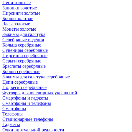
Цепи золотые
Запонки золотые
Пирсинги золотые
Броши золотые
Часы золотые
Монеты золотые
Зажимы для галстука
Серебряные изделия
Кольца серебряные
Сувениры серебряные
Пирсинги серебряные
Серьги серебряные
Браслеты серебряные
Броши серебряные
Зажимы для галстука серебряные
Цепи серебряные
Подвески серебряные
Футляры для ювелирных украшений
Смартфоны и гаджеты
Смартфоны и телефоны
Смартфоны
Телефоны
Стационарные телефоны
Гаджеты
Очки виртуальной реальности