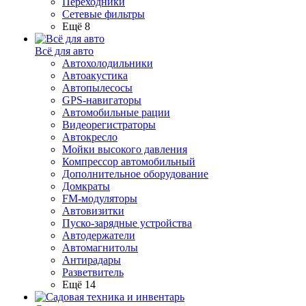
Переходники
Сетевые фильтры
Ещё 8
Всё для авто
Автохолодильники
Автоакустика
Автопылесосы
GPS-навигаторы
Автомобильные рации
Видеорегистраторы
Автокресло
Мойки высокого давления
Компрессор автомобильный
Дополнительное оборудование
Домкраты
FM-модуляторы
Автовизитки
Пуско-зарядные устройства
Автодержатели
Автомагнитолы
Антирадары
Разветвитель
Ещё 14