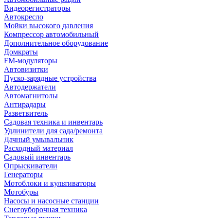
Видеорегистраторы
Автокресло
Мойки высокого давления
Компрессор автомобильный
Дополнительное оборудование
Домкраты
FM-модуляторы
Автовизитки
Пуско-зарядные устройства
Автодержатели
Автомагнитолы
Антирадары
Разветвитель
Садовая техника и инвентарь
Удлинители для сада/ремонта
Дачный умывальник
Расходный материал
Садовый инвентарь
Опрыскиватели
Генераторы
Мотоблоки и культиваторы
Мотобуры
Насосы и насосные станции
Снегоуборочная техника