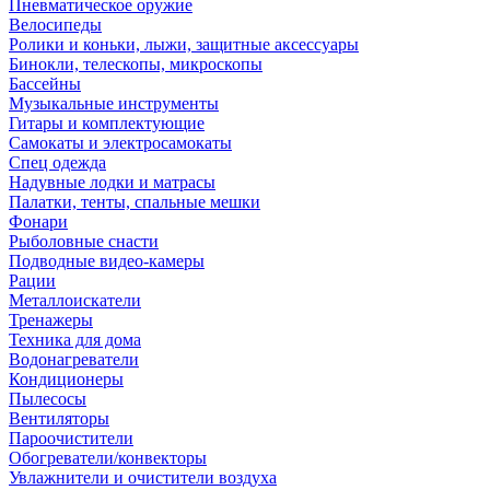
Пневматическое оружие
Велосипеды
Ролики и коньки, лыжи, защитные аксессуары
Бинокли, телескопы, микроскопы
Бассейны
Музыкальные инструменты
Гитары и комплектующие
Самокаты и электросамокаты
Спец одежда
Надувные лодки и матрасы
Палатки, тенты, спальные мешки
Фонари
Рыболовные снасти
Подводные видео-камеры
Рации
Металлоискатели
Тренажеры
Техника для дома
Водонагреватели
Кондиционеры
Пылесосы
Вентиляторы
Пароочистители
Обогреватели/конвекторы
Увлажнители и очистители воздуха