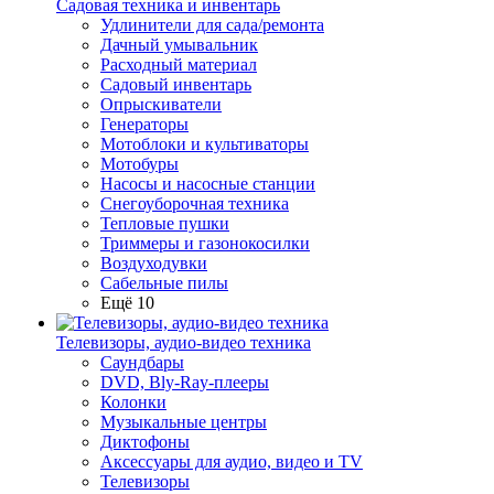
Садовая техника и инвентарь
Удлинители для сада/ремонта
Дачный умывальник
Расходный материал
Садовый инвентарь
Опрыскиватели
Генераторы
Мотоблоки и культиваторы
Мотобуры
Насосы и насосные станции
Снегоуборочная техника
Тепловые пушки
Триммеры и газонокосилки
Воздуходувки
Сабельные пилы
Ещё 10
Телевизоры, аудио-видео техника
Саундбары
DVD, Bly-Ray-плееры
Колонки
Музыкальные центры
Диктофоны
Аксессуары для аудио, видео и TV
Телевизоры