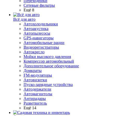
Переходники
Сетевые фильтры
Ещё 8
Всё для авто
Автохолодильники
Автоакустика
Автопылесосы
GPS-навигаторы
Автомобильные рации
Видеорегистраторы
Автокресло
Мойки высокого давления
Компрессор автомобильный
Дополнительное оборудование
Домкраты
FM-модуляторы
Автовизитки
Пуско-зарядные устройства
Автодержатели
Автомагнитолы
Антирадары
Разветвитель
Ещё 14