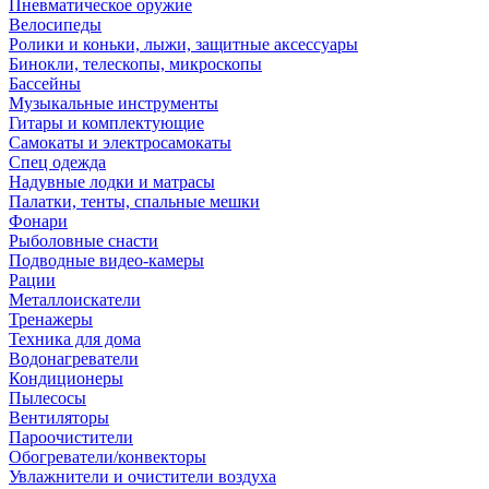
Пневматическое оружие
Велосипеды
Ролики и коньки, лыжи, защитные аксессуары
Бинокли, телескопы, микроскопы
Бассейны
Музыкальные инструменты
Гитары и комплектующие
Самокаты и электросамокаты
Спец одежда
Надувные лодки и матрасы
Палатки, тенты, спальные мешки
Фонари
Рыболовные снасти
Подводные видео-камеры
Рации
Металлоискатели
Тренажеры
Техника для дома
Водонагреватели
Кондиционеры
Пылесосы
Вентиляторы
Пароочистители
Обогреватели/конвекторы
Увлажнители и очистители воздуха