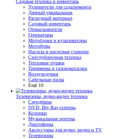
Садовая техника и инвентарь
Удлинители для сада/ремонта
Дачный умывальник
Расходный материал
Садовый инвентарь
Опрыскиватели
Генераторы
Мотоблоки и культиваторы
Мотобуры
Насосы и насосные станции
Снегоуборочная техника
Тепловые пушки
Триммеры и газонокосилки
Воздуходувки
Сабельные пилы
Ещё 10
Телевизоры, аудио-видео техника
Саундбары
DVD, Bly-Ray-плееры
Колонки
Музыкальные центры
Диктофоны
Аксессуары для аудио, видео и TV
Телевизоры