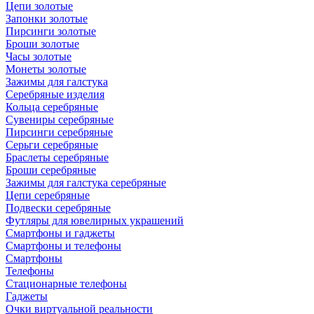
Цепи золотые
Запонки золотые
Пирсинги золотые
Броши золотые
Часы золотые
Монеты золотые
Зажимы для галстука
Серебряные изделия
Кольца серебряные
Сувениры серебряные
Пирсинги серебряные
Серьги серебряные
Браслеты серебряные
Броши серебряные
Зажимы для галстука серебряные
Цепи серебряные
Подвески серебряные
Футляры для ювелирных украшений
Смартфоны и гаджеты
Смартфоны и телефоны
Смартфоны
Телефоны
Стационарные телефоны
Гаджеты
Очки виртуальной реальности