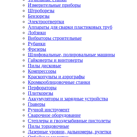
Измерительные приборы
Штроборезы
Бензорезы
Электроотвертки
Аппараты для сварки пластиковых труб
Лобзики
Вибраторы строительные
Рубанки
Фрезеры
Шлифовальные, полировальные машины
Гайковерты и винтоверты
Пилы дисковые
Компрессоры
Краскопульты и аэрографы
Кромкооблицовочные станки
Перфораторы
Плиткорезы
Аккумуляторы и зарядные устройства
Граверы
Ручной инструмент
Сварочное оборудование
Степлеры и гвоздезабивные пистолеты
Пилы торцовочные
Лазерные уровни, дальномеры, рулетки