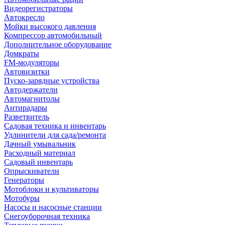
Видеорегистраторы
Автокресло
Мойки высокого давления
Компрессор автомобильный
Дополнительное оборудование
Домкраты
FM-модуляторы
Автовизитки
Пуско-зарядные устройства
Автодержатели
Автомагнитолы
Антирадары
Разветвитель
Садовая техника и инвентарь
Удлинители для сада/ремонта
Дачный умывальник
Расходный материал
Садовый инвентарь
Опрыскиватели
Генераторы
Мотоблоки и культиваторы
Мотобуры
Насосы и насосные станции
Снегоуборочная техника