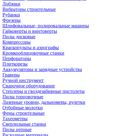
Лобзики
Вибраторы строительные
Рубанки
Фрезеры
Шлифовальные, полировальные машины
Гайковерты и винтоверты
Пилы дисковые
Компрессоры
Краскопульты и аэрографы
Кромкооблицовочные станки
Перфораторы
Плиткорезы
Аккумуляторы и зарядные устройства
Граверы
Ручной инструмент
Сварочное оборудование
Степлеры и гвоздезабивные пистолеты
Пилы торцовочные
Лазерные уровни, дальномеры, рулетки
Отбойные молотки
Фены строительные
Тахеометры
Сверлильные станки
Пилы цепные
Расходные материалы