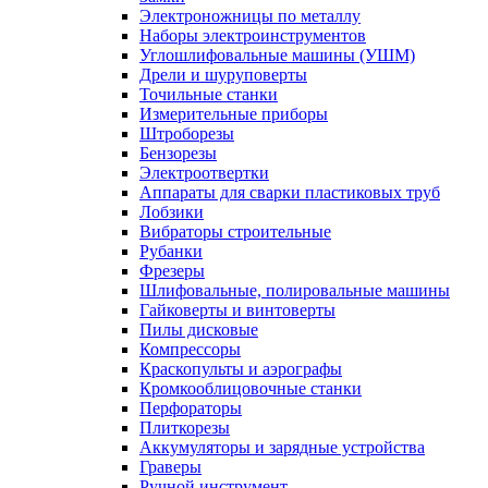
Электроножницы по металлу
Наборы электроинструментов
Углошлифовальные машины (УШМ)
Дрели и шуруповерты
Точильные станки
Измерительные приборы
Штроборезы
Бензорезы
Электроотвертки
Аппараты для сварки пластиковых труб
Лобзики
Вибраторы строительные
Рубанки
Фрезеры
Шлифовальные, полировальные машины
Гайковерты и винтоверты
Пилы дисковые
Компрессоры
Краскопульты и аэрографы
Кромкооблицовочные станки
Перфораторы
Плиткорезы
Аккумуляторы и зарядные устройства
Граверы
Ручной инструмент