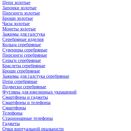
Цепи золотые
Запонки золотые
Пирсинги золотые
Броши золотые
Часы золотые
Монеты золотые
Зажимы для галстука
Серебряные изделия
Кольца серебряные
Сувениры серебряные
Пирсинги серебряные
Серьги серебряные
Браслеты серебряные
Броши серебряные
Зажимы для галстука серебряные
Цепи серебряные
Подвески серебряные
Футляры для ювелирных украшений
Смартфоны и гаджеты
Смартфоны и телефоны
Смартфоны
Телефоны
Стационарные телефоны
Гаджеты
Очки виртуальной реальности