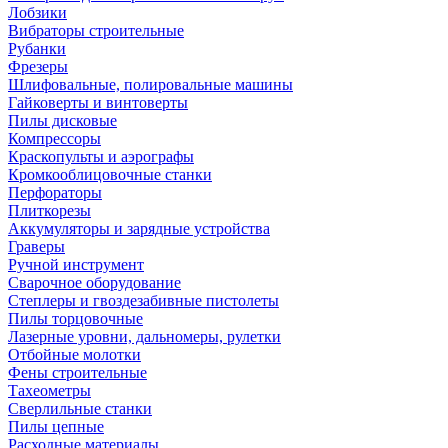
Лобзики
Вибраторы строительные
Рубанки
Фрезеры
Шлифовальные, полировальные машины
Гайковерты и винтоверты
Пилы дисковые
Компрессоры
Краскопульты и аэрографы
Кромкооблицовочные станки
Перфораторы
Плиткорезы
Аккумуляторы и зарядные устройства
Граверы
Ручной инструмент
Сварочное оборудование
Степлеры и гвоздезабивные пистолеты
Пилы торцовочные
Лазерные уровни, дальномеры, рулетки
Отбойные молотки
Фены строительные
Тахеометры
Сверлильные станки
Пилы цепные
Расходные материалы