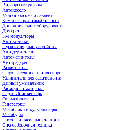
Видеорегистраторы
Автокресло
Мойки высокого давления
Компрессор автомобильный
Дополнительное оборудование
Домкраты
FM-модуляторы
Автовизитки
Пуско-зарядные устройства
Автодержатели
Автомагнитолы
Антирадары
Разветвитель
Садовая техника и инвентарь
Удлинители для сада/ремонта
Дачный умывальник
Расходный материал
Садовый инвентарь
Опрыскиватели
Генераторы
Мотоблоки и культиваторы
Мотобуры
Насосы и насосные станции
Снегоуборочная техника