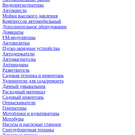
Видеорегистраторы
Автокресло
Мойки высокого давления
Компрессор автомобильный
Дополнительное оборудование
Домкраты
FM-модуляторы
Автовизитки
Пуско-зарядные устройства
Автодержатели
Автомагнитолы
Антирадары
Разветвитель
Садовая техника и инвентарь
Удлинители для сада/ремонта
Дачный умывальник
Расходный материал
Садовый инвентарь
Опрыскиватели
Генераторы
Мотоблоки и культиваторы
Мотобуры
Насосы и насосные станции
Снегоуборочная техника