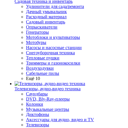
Садовая техника и инвентарь
Удлинители для сада/ремонта
Дачный умывальник
Расходный материал
Садовый инвентарь
Опрыскиватели
Генераторы
Мотоблоки и культиваторы
Мотобуры
Насосы и насосные станции
Снегоуборочная техника
Тепловые пушки
Триммеры и газонокосилки
Воздуходувки
Сабельные пилы
Ещё 10
Телевизоры, аудио-видео техника
Саундбары
DVD, Bly-Ray-плееры
Колонки
Музыкальные центры
Диктофоны
Аксессуары для аудио, видео и TV
Телевизоры