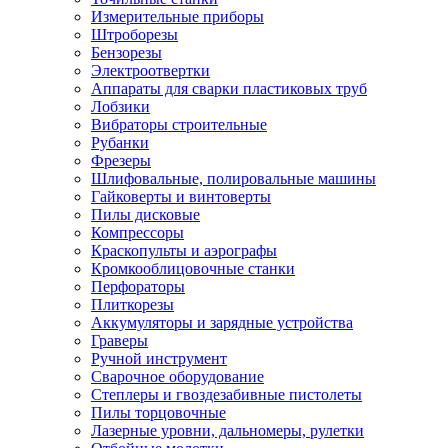
Измерительные приборы
Штроборезы
Бензорезы
Электроотвертки
Аппараты для сварки пластиковых труб
Лобзики
Вибраторы строительные
Рубанки
Фрезеры
Шлифовальные, полировальные машины
Гайковерты и винтоверты
Пилы дисковые
Компрессоры
Краскопульты и аэрографы
Кромкооблицовочные станки
Перфораторы
Плиткорезы
Аккумуляторы и зарядные устройства
Граверы
Ручной инструмент
Сварочное оборудование
Степлеры и гвоздезабивные пистолеты
Пилы торцовочные
Лазерные уровни, дальномеры, рулетки