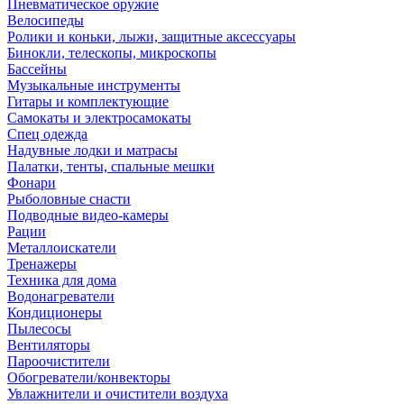
Пневматическое оружие
Велосипеды
Ролики и коньки, лыжи, защитные аксессуары
Бинокли, телескопы, микроскопы
Бассейны
Музыкальные инструменты
Гитары и комплектующие
Самокаты и электросамокаты
Спец одежда
Надувные лодки и матрасы
Палатки, тенты, спальные мешки
Фонари
Рыболовные снасти
Подводные видео-камеры
Рации
Металлоискатели
Тренажеры
Техника для дома
Водонагреватели
Кондиционеры
Пылесосы
Вентиляторы
Пароочистители
Обогреватели/конвекторы
Увлажнители и очистители воздуха