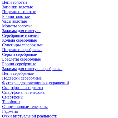
Цепи золотые
Запонки золотые
Пирсинги золотые
Броши золотые
Часы золотые
Монеты золотые
Зажимы для галстука
Серебряные изделия
Кольца серебряные
Сувениры серебряные
Пирсинги серебряные
Серьги серебряные
Браслеты серебряные
Броши серебряные
Зажимы для галстука серебряные
Цепи серебряные
Подвески серебряные
Футляры для ювелирных украшений
Смартфоны и гаджеты
Смартфоны и телефоны
Смартфоны
Телефоны
Стационарные телефоны
Гаджеты
Очки виртуальной реальности