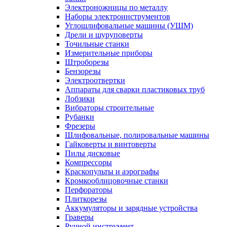
Электроножницы по металлу
Наборы электроинструментов
Углошлифовальные машины (УШМ)
Дрели и шуруповерты
Точильные станки
Измерительные приборы
Штроборезы
Бензорезы
Электроотвертки
Аппараты для сварки пластиковых труб
Лобзики
Вибраторы строительные
Рубанки
Фрезеры
Шлифовальные, полировальные машины
Гайковерты и винтоверты
Пилы дисковые
Компрессоры
Краскопульты и аэрографы
Кромкооблицовочные станки
Перфораторы
Плиткорезы
Аккумуляторы и зарядные устройства
Граверы
Ручной инструмент