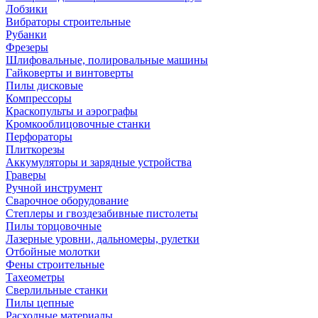
Лобзики
Вибраторы строительные
Рубанки
Фрезеры
Шлифовальные, полировальные машины
Гайковерты и винтоверты
Пилы дисковые
Компрессоры
Краскопульты и аэрографы
Кромкооблицовочные станки
Перфораторы
Плиткорезы
Аккумуляторы и зарядные устройства
Граверы
Ручной инструмент
Сварочное оборудование
Степлеры и гвоздезабивные пистолеты
Пилы торцовочные
Лазерные уровни, дальномеры, рулетки
Отбойные молотки
Фены строительные
Тахеометры
Сверлильные станки
Пилы цепные
Расходные материалы