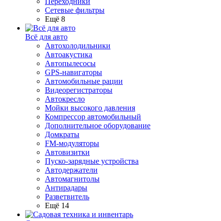
Переходники
Сетевые фильтры
Ещё 8
Всё для авто
Автохолодильники
Автоакустика
Автопылесосы
GPS-навигаторы
Автомобильные рации
Видеорегистраторы
Автокресло
Мойки высокого давления
Компрессор автомобильный
Дополнительное оборудование
Домкраты
FM-модуляторы
Автовизитки
Пуско-зарядные устройства
Автодержатели
Автомагнитолы
Антирадары
Разветвитель
Ещё 14