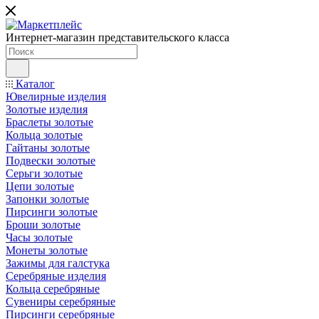
Интернет-магазин представительского класса
Каталог
Ювелирные изделия
Золотые изделия
Браслеты золотые
Кольца золотые
Гайтаны золотые
Подвески золотые
Серьги золотые
Цепи золотые
Запонки золотые
Пирсинги золотые
Броши золотые
Часы золотые
Монеты золотые
Зажимы для галстука
Серебряные изделия
Кольца серебряные
Сувениры серебряные
Пирсинги серебряные