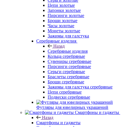
Серьги золотые
Цепи золотые
Запонки золотые
Пирсинги золотые
Броши золотые
Часы золотые
Монеты золотые
Зажимы для галстука
Серебряные изделия
Назад
Серебряные изделия
Кольца серебряные
Сувениры серебряные
Пирсинги серебряные
Серьги серебряные
Браслеты серебряные
Броши серебряные
Зажимы для галстука серебряные
Цепи серебряные
Подвески серебряные
Футляры для ювелирных украшений
Смартфоны и гаджеты
Назад
Смартфоны и гаджеты