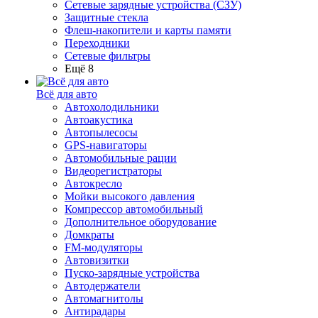
Сетевые зарядные устройства (СЗУ)
Защитные стекла
Флеш-накопители и карты памяти
Переходники
Сетевые фильтры
Ещё 8
Всё для авто
Автохолодильники
Автоакустика
Автопылесосы
GPS-навигаторы
Автомобильные рации
Видеорегистраторы
Автокресло
Мойки высокого давления
Компрессор автомобильный
Дополнительное оборудование
Домкраты
FM-модуляторы
Автовизитки
Пуско-зарядные устройства
Автодержатели
Автомагнитолы
Антирадары