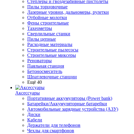
Степлеры и гвоздезабивные пистолеты
Пилы торцовочные
Лазерные уровни, дальномеры, рулетки
Отбойные молотки
Фены строительные
Тахеометры
Сверлильные станки
Пилы цепные
Расходные материалы
Строительные пылесосы
Строительные миксеры
Реноваторы
Паяльная станция
Бетоносмеситель
Шпатлевочные станции
Ещё 40
Аксессуары
Портативные аккумуляторы (Power bank)
Батарейки/Аккумуляторные батарейки
Автомобильные зарядные устройства (АЗУ)
Диски
Кабели
Держатели для телефонов
Чехлы для смартфонов