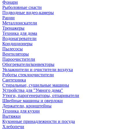
Фонари
Рыболовные снасти
Подводные видео-камеры
Рации
Металлоискатели
Тренажеры
Техника для дома
Водонагреватели
Кондиционеры
Пылесосы
Вентиляторы
Пароочистители
Обогреватели/конвекторы
Увлажнители и очистители воздуха
Роботы стеклоочистители
Сантехника
Стиральные, сушильные машины
Устройства для "Умного дома"
Утюги, парогенераторы, отпариватели
Швейные машины и оверлоки
Держатели, кронштейны
Техника для кухни
Вытяжки
Кухонные принадлежности и посуда
Хлебопечи