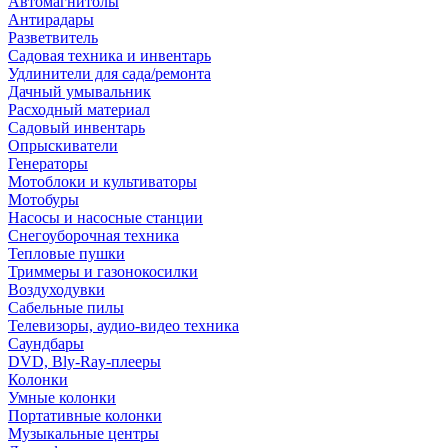
Автомагнитолы
Антирадары
Разветвитель
Садовая техника и инвентарь
Удлинители для сада/ремонта
Дачный умывальник
Расходный материал
Садовый инвентарь
Опрыскиватели
Генераторы
Мотоблоки и культиваторы
Мотобуры
Насосы и насосные станции
Снегоуборочная техника
Тепловые пушки
Триммеры и газонокосилки
Воздуходувки
Сабельные пилы
Телевизоры, аудио-видео техника
Саундбары
DVD, Bly-Ray-плееры
Колонки
Умные колонки
Портативные колонки
Музыкальные центры