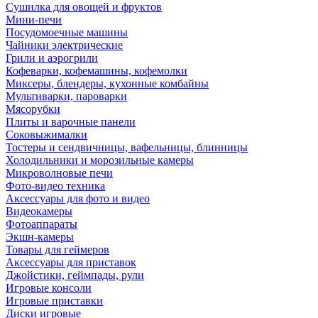
Сушилка для овощей и фруктов
Мини-печи
Посудомоечные машины
Чайники электрические
Грили и аэрогрили
Кофеварки, кофемашины, кофемолки
Миксеры, блендеры, кухонные комбайны
Мультиварки, пароварки
Мясорубки
Плиты и варочные панели
Соковыжималки
Тостеры и сендвичницы, вафельницы, блинницы
Холодильники и морозильные камеры
Микроволновые печи
Фото-видео техника
Аксессуары для фото и видео
Видеокамеры
Фотоаппараты
Экшн-камеры
Товары для геймеров
Аксессуары для приставок
Джойстики, геймпады, рули
Игровые консоли
Игровые приставки
Диски игровые