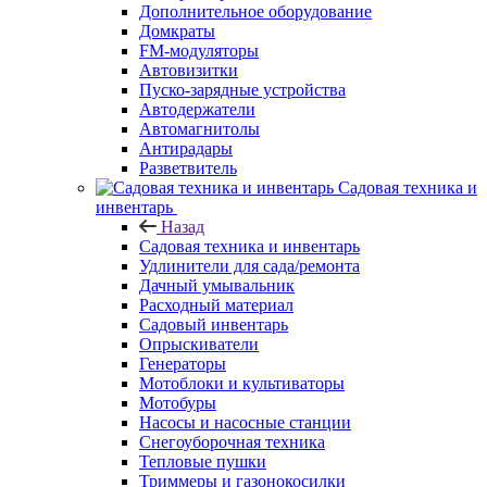
Дополнительное оборудование
Домкраты
FM-модуляторы
Автовизитки
Пуско-зарядные устройства
Автодержатели
Автомагнитолы
Антирадары
Разветвитель
Садовая техника и
инвентарь
Назад
Садовая техника и инвентарь
Удлинители для сада/ремонта
Дачный умывальник
Расходный материал
Садовый инвентарь
Опрыскиватели
Генераторы
Мотоблоки и культиваторы
Мотобуры
Насосы и насосные станции
Снегоуборочная техника
Тепловые пушки
Триммеры и газонокосилки