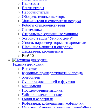
Пылесосы
Вентиляторы
Пароочистители
Обогреватели/конвекторы
Увлажнители и очистители воздуха
Роботы стеклоочистители
Сантехника
Стиральные, сушильные машины
Устройства для "Умного дома"
Утюги, парогенераторы, отпариватели
Швейные машины и оверлоки
Держатели, кронштейны
Ещё 10
Техника для кухни
Вытяжки
Кухонные принадлежности и посуда
Хлебопечи
Сушилка для овощей и фруктов
Мини-печи
Посудомоечные машины
Чайники электрические
Грили и аэрогрили
Кофеварки, кофемашины, кофемолки
Миксеры, блендеры, кухонные комбайны