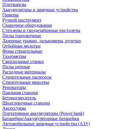
Плиткорезы
Аккумуляторы и зарядные устройства
Граверы
Ручной инструмент
Сварочное оборудование
Степлеры и гвоздезабивные пистолеты
Пилы торцовочные
Лазерные уровни, дальномеры, рулетки
Отбойные молотки
Фены строительные
Тахеометры
Сверлильные станки
Пилы цепные
Расходные материалы
Строительные пылесосы
Строительные миксеры
Реноваторы
Паяльная станция
Бетоносмеситель
Шпатлевочные станции
Аксессуары
Портативные аккумуляторы (Power bank)
Батарейки/Аккумуляторные батарейки
Автомобильные зарядные устройства (АЗУ)
Диски