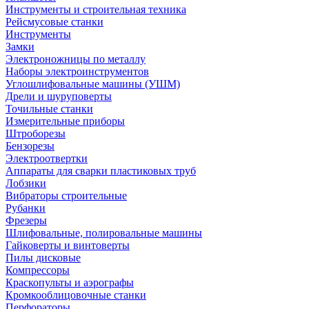
Инструменты и строительная техника
Рейсмусовые станки
Инструменты
Замки
Электроножницы по металлу
Наборы электроинструментов
Углошлифовальные машины (УШМ)
Дрели и шуруповерты
Точильные станки
Измерительные приборы
Штроборезы
Бензорезы
Электроотвертки
Аппараты для сварки пластиковых труб
Лобзики
Вибраторы строительные
Рубанки
Фрезеры
Шлифовальные, полировальные машины
Гайковерты и винтоверты
Пилы дисковые
Компрессоры
Краскопульты и аэрографы
Кромкооблицовочные станки
Перфораторы