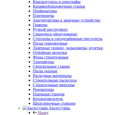
Краскопульты и аэрографы
Кромкооблицовочные станки
Перфораторы
Плиткорезы
Аккумуляторы и зарядные устройства
Граверы
Ручной инструмент
Сварочное оборудование
Степлеры и гвоздезабивные пистолеты
Пилы торцовочные
Лазерные уровни, дальномеры, рулетки
Отбойные молотки
Фены строительные
Тахеометры
Сверлильные станки
Пилы цепные
Расходные материалы
Строительные пылесосы
Строительные миксеры
Реноваторы
Паяльная станция
Бетоносмеситель
Шпатлевочные станции
Аксессуары
Назад