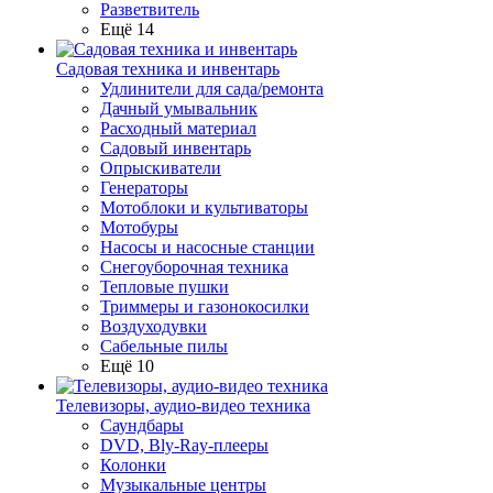
Разветвитель
Ещё 14
Садовая техника и инвентарь
Удлинители для сада/ремонта
Дачный умывальник
Расходный материал
Садовый инвентарь
Опрыскиватели
Генераторы
Мотоблоки и культиваторы
Мотобуры
Насосы и насосные станции
Снегоуборочная техника
Тепловые пушки
Триммеры и газонокосилки
Воздуходувки
Сабельные пилы
Ещё 10
Телевизоры, аудио-видео техника
Саундбары
DVD, Bly-Ray-плееры
Колонки
Музыкальные центры