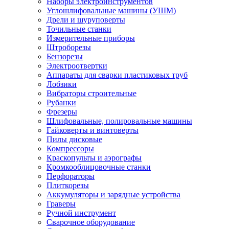
Наборы электроинструментов
Углошлифовальные машины (УШМ)
Дрели и шуруповерты
Точильные станки
Измерительные приборы
Штроборезы
Бензорезы
Электроотвертки
Аппараты для сварки пластиковых труб
Лобзики
Вибраторы строительные
Рубанки
Фрезеры
Шлифовальные, полировальные машины
Гайковерты и винтоверты
Пилы дисковые
Компрессоры
Краскопульты и аэрографы
Кромкооблицовочные станки
Перфораторы
Плиткорезы
Аккумуляторы и зарядные устройства
Граверы
Ручной инструмент
Сварочное оборудование