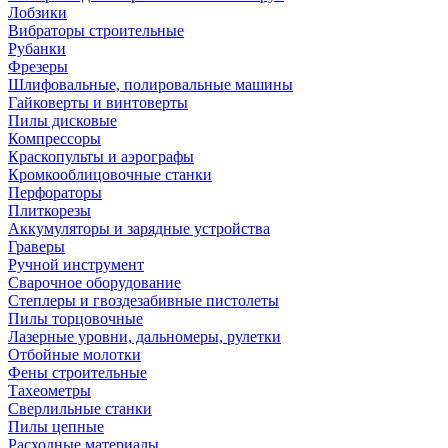
Лобзики
Вибраторы строительные
Рубанки
Фрезеры
Шлифовальные, полировальные машины
Гайковерты и винтоверты
Пилы дисковые
Компрессоры
Краскопульты и аэрографы
Кромкооблицовочные станки
Перфораторы
Плиткорезы
Аккумуляторы и зарядные устройства
Граверы
Ручной инструмент
Сварочное оборудование
Степлеры и гвоздезабивные пистолеты
Пилы торцовочные
Лазерные уровни, дальномеры, рулетки
Отбойные молотки
Фены строительные
Тахеометры
Сверлильные станки
Пилы цепные
Расходные материалы