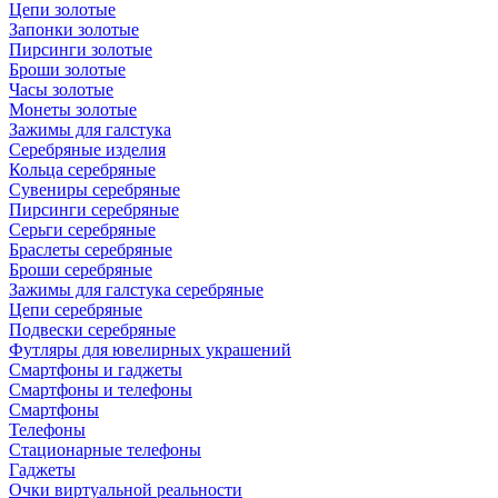
Цепи золотые
Запонки золотые
Пирсинги золотые
Броши золотые
Часы золотые
Монеты золотые
Зажимы для галстука
Серебряные изделия
Кольца серебряные
Сувениры серебряные
Пирсинги серебряные
Серьги серебряные
Браслеты серебряные
Броши серебряные
Зажимы для галстука серебряные
Цепи серебряные
Подвески серебряные
Футляры для ювелирных украшений
Смартфоны и гаджеты
Смартфоны и телефоны
Смартфоны
Телефоны
Стационарные телефоны
Гаджеты
Очки виртуальной реальности