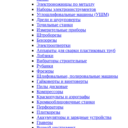
Электроножницы по металлу
Наборы электроинструментов
Углошлифовальные машины (УШМ)
Дрели и шуруповерты
Точильные станки
Измерительные приборы
Штроборезы
Бензорезы
Электроотвертки
Аппараты для сварки пластиковых труб
Лобзики
Вибраторы строительные
Рубанки
Фрезеры
Шлифовальные, полировальные машины
Гайковерты и винтоверты
Пилы дисковые
Компрессоры
Краскопульты и аэрографы
Кромкооблицовочные станки
Перфораторы
Плиткорезы
Аккумуляторы и зарядные устройства
Граверы
Ручной инструмент