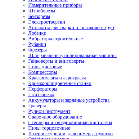
Измерительные приборы
Штроборезы
Бензорезы
Электроотвертки
Аппараты для сварки пластиковых труб
Лобзики
Вибраторы строительные
Рубанки
Фрезеры
Шлифовальные, полировальные машины
Гайковерты и винтоверты
Пилы дисковые
Компрессоры
Краскопульты и аэрографы
Кромкооблицовочные станки
Перфораторы
Плиткорезы
Аккумуляторы и зарядные устройства
Граверы
Ручной инструмент
Сварочное оборудование
Степлеры и гвоздезабивные пистолеты
Пилы торцовочные
Лазерные уровни, дальномеры, рулетки