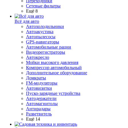
Переходники
Сетевые фильтры
Ещё 8
Всё для авто
Автохолодильники
Автоакустика
Автопылесосы
GPS-навигаторы
Автомобильные рации
Видеорегистраторы
Автокресло
Мойки высокого давления
Компрессор автомобильный
Дополнительное оборудование
Домкраты
FM-модуляторы
Автовизитки
Пуско-зарядные устройства
Автодержатели
Автомагнитолы
Антирадары
Разветвитель
Ещё 14