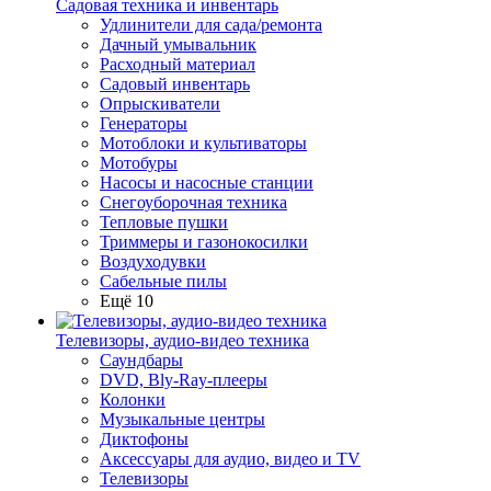
Садовая техника и инвентарь
Удлинители для сада/ремонта
Дачный умывальник
Расходный материал
Садовый инвентарь
Опрыскиватели
Генераторы
Мотоблоки и культиваторы
Мотобуры
Насосы и насосные станции
Снегоуборочная техника
Тепловые пушки
Триммеры и газонокосилки
Воздуходувки
Сабельные пилы
Ещё 10
Телевизоры, аудио-видео техника
Саундбары
DVD, Bly-Ray-плееры
Колонки
Музыкальные центры
Диктофоны
Аксессуары для аудио, видео и TV
Телевизоры