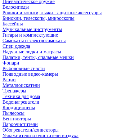
Пневматическое оружие
Велосипеды
Ролики и коньки, лыжи, защитные аксессуары
Бинокли, телескопы, микроскопы
Бассейны
Музыкальные инструменты
Гитары и комплектующие
Самокаты и электросамокаты
Спец одежда
Надувные лодки и матрасы
Палатки, тенты, спальные мешки
Фонари
Рыболовные снасти
Подводные видео-камеры
Рации
Металлоискатели
Тренажеры
Техника для дома
Водонагреватели
Кондиционеры
Пылесосы
Вентиляторы
Пароочистители
Обогреватели/конвекторы
Увлажнители и очистители воздуха