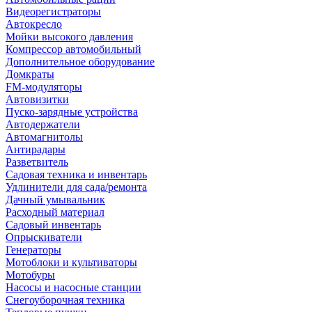
Видеорегистраторы
Автокресло
Мойки высокого давления
Компрессор автомобильный
Дополнительное оборудование
Домкраты
FM-модуляторы
Автовизитки
Пуско-зарядные устройства
Автодержатели
Автомагнитолы
Антирадары
Разветвитель
Садовая техника и инвентарь
Удлинители для сада/ремонта
Дачный умывальник
Расходный материал
Садовый инвентарь
Опрыскиватели
Генераторы
Мотоблоки и культиваторы
Мотобуры
Насосы и насосные станции
Снегоуборочная техника