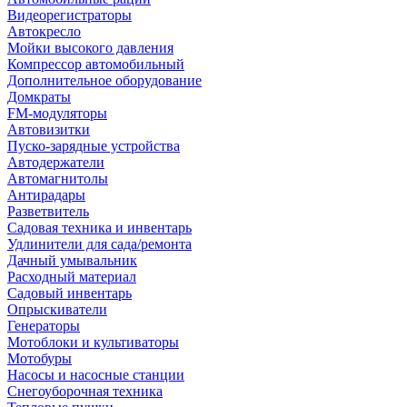
Видеорегистраторы
Автокресло
Мойки высокого давления
Компрессор автомобильный
Дополнительное оборудование
Домкраты
FM-модуляторы
Автовизитки
Пуско-зарядные устройства
Автодержатели
Автомагнитолы
Антирадары
Разветвитель
Садовая техника и инвентарь
Удлинители для сада/ремонта
Дачный умывальник
Расходный материал
Садовый инвентарь
Опрыскиватели
Генераторы
Мотоблоки и культиваторы
Мотобуры
Насосы и насосные станции
Снегоуборочная техника