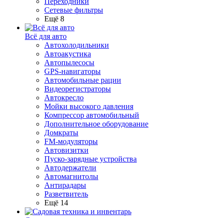
Переходники
Сетевые фильтры
Ещё 8
Всё для авто
Автохолодильники
Автоакустика
Автопылесосы
GPS-навигаторы
Автомобильные рации
Видеорегистраторы
Автокресло
Мойки высокого давления
Компрессор автомобильный
Дополнительное оборудование
Домкраты
FM-модуляторы
Автовизитки
Пуско-зарядные устройства
Автодержатели
Автомагнитолы
Антирадары
Разветвитель
Ещё 14