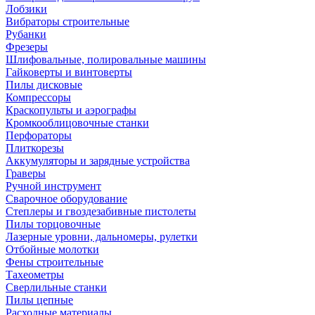
Лобзики
Вибраторы строительные
Рубанки
Фрезеры
Шлифовальные, полировальные машины
Гайковерты и винтоверты
Пилы дисковые
Компрессоры
Краскопульты и аэрографы
Кромкооблицовочные станки
Перфораторы
Плиткорезы
Аккумуляторы и зарядные устройства
Граверы
Ручной инструмент
Сварочное оборудование
Степлеры и гвоздезабивные пистолеты
Пилы торцовочные
Лазерные уровни, дальномеры, рулетки
Отбойные молотки
Фены строительные
Тахеометры
Сверлильные станки
Пилы цепные
Расходные материалы