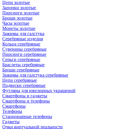
Цепи золотые
Запонки золотые
Пирсинги золотые
Броши золотые
Часы золотые
Монеты золотые
Зажимы для галстука
Серебряные изделия
Кольца серебряные
Сувениры серебряные
Пирсинги серебряные
Серьги серебряные
Браслеты серебряные
Броши серебряные
Зажимы для галстука серебряные
Цепи серебряные
Подвески серебряные
Футляры для ювелирных украшений
Смартфоны и гаджеты
Смартфоны и телефоны
Смартфоны
Телефоны
Стационарные телефоны
Гаджеты
Очки виртуальной реальности