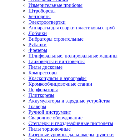
Измерительные приборы
Штроборезы
Бензорезы
Электроотвертки
Аппараты для сварки пластиковых труб
Лобзики
Вибраторы строительные
Рубанки
Фрезеры
Шлифовальные, полировальные машины
Гайковерты и винтоверты
Пилы дисковые
Компрессоры
Краскопульты и аэрографы
Кромкооблицовочные станки
Перфораторы
Плиткорезы
Аккумуляторы и зарядные устройства
Граверы
Ручной инструмент
Сварочное оборудование
Степлеры и гвоздезабивные пистолеты
Пилы торцовочные
Лазерные уровни, дальномеры, рулетки