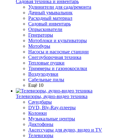
Садовая техника и инвентарь
Удлинители для сада/ремонта
Дачный умывальник
Расходный материал
Садовый инвентарь
Опрыскиватели
Генераторы
Мотоблоки и культиваторы
Мотобуры
Насосы и насосные станции
Снегоуборочная техника
Тепловые пушки
Триммеры и газонокосилки
Воздуходувки
Сабельные пилы
Ещё 10
Телевизоры, аудио-видео техника
Саундбары
DVD, Bly-Ray-плееры
Колонки
Музыкальные центры
Диктофоны
Аксессуары для аудио, видео и TV
Телевизоры