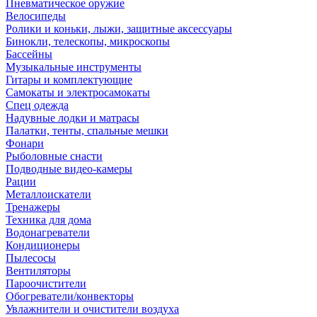
Пневматическое оружие
Велосипеды
Ролики и коньки, лыжи, защитные аксессуары
Бинокли, телескопы, микроскопы
Бассейны
Музыкальные инструменты
Гитары и комплектующие
Самокаты и электросамокаты
Спец одежда
Надувные лодки и матрасы
Палатки, тенты, спальные мешки
Фонари
Рыболовные снасти
Подводные видео-камеры
Рации
Металлоискатели
Тренажеры
Техника для дома
Водонагреватели
Кондиционеры
Пылесосы
Вентиляторы
Пароочистители
Обогреватели/конвекторы
Увлажнители и очистители воздуха