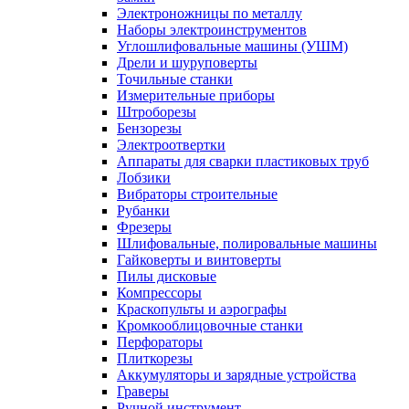
Электроножницы по металлу
Наборы электроинструментов
Углошлифовальные машины (УШМ)
Дрели и шуруповерты
Точильные станки
Измерительные приборы
Штроборезы
Бензорезы
Электроотвертки
Аппараты для сварки пластиковых труб
Лобзики
Вибраторы строительные
Рубанки
Фрезеры
Шлифовальные, полировальные машины
Гайковерты и винтоверты
Пилы дисковые
Компрессоры
Краскопульты и аэрографы
Кромкооблицовочные станки
Перфораторы
Плиткорезы
Аккумуляторы и зарядные устройства
Граверы
Ручной инструмент