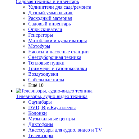
Садовая техника и инвентарь
Удлинители для сада/ремонта
Дачный умывальник
Расходный материал
Садовый инвентарь
Опрыскиватели
Генераторы
Мотоблоки и культиваторы
Мотобуры
Насосы и насосные станции
Снегоуборочная техника
Тепловые пушки
Триммеры и газонокосилки
Воздуходувки
Сабельные пилы
Ещё 10
Телевизоры, аудио-видео техника
Саундбары
DVD, Bly-Ray-плееры
Колонки
Музыкальные центры
Диктофоны
Аксессуары для аудио, видео и TV
Телевизоры