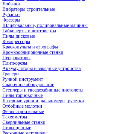
Лобзики
Вибраторы строительные
Рубанки
Фрезеры
Шлифовальные, полировальные машины
Гайковерты и винтоверты
Пилы дисковые
Компрессоры
Краскопульты и аэрографы
Кромкооблицовочные станки
Перфораторы
Плиткорезы
Аккумуляторы и зарядные устройства
Граверы
Ручной инструмент
Сварочное оборудование
Степлеры и гвоздезабивные пистолеты
Пилы торцовочные
Лазерные уровни, дальномеры, рулетки
Отбойные молотки
Фены строительные
Тахеометры
Сверлильные станки
Пилы цепные
Расходные материалы