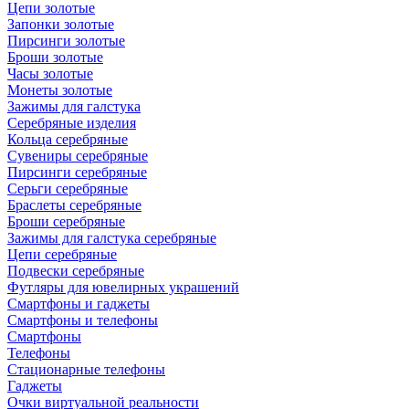
Цепи золотые
Запонки золотые
Пирсинги золотые
Броши золотые
Часы золотые
Монеты золотые
Зажимы для галстука
Серебряные изделия
Кольца серебряные
Сувениры серебряные
Пирсинги серебряные
Серьги серебряные
Браслеты серебряные
Броши серебряные
Зажимы для галстука серебряные
Цепи серебряные
Подвески серебряные
Футляры для ювелирных украшений
Смартфоны и гаджеты
Смартфоны и телефоны
Смартфоны
Телефоны
Стационарные телефоны
Гаджеты
Очки виртуальной реальности