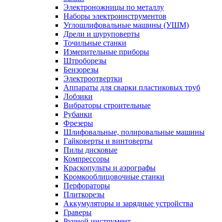
Электроножницы по металлу
Наборы электроинструментов
Углошлифовальные машины (УШМ)
Дрели и шуруповерты
Точильные станки
Измерительные приборы
Штроборезы
Бензорезы
Электроотвертки
Аппараты для сварки пластиковых труб
Лобзики
Вибраторы строительные
Рубанки
Фрезеры
Шлифовальные, полировальные машины
Гайковерты и винтоверты
Пилы дисковые
Компрессоры
Краскопульты и аэрографы
Кромкооблицовочные станки
Перфораторы
Плиткорезы
Аккумуляторы и зарядные устройства
Граверы
Ручной инструмент