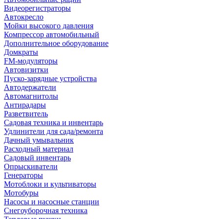
Видеорегистраторы
Автокресло
Мойки высокого давления
Компрессор автомобильный
Дополнительное оборудование
Домкраты
FM-модуляторы
Автовизитки
Пуско-зарядные устройства
Автодержатели
Автомагнитолы
Антирадары
Разветвитель
Садовая техника и инвентарь
Удлинители для сада/ремонта
Дачный умывальник
Расходный материал
Садовый инвентарь
Опрыскиватели
Генераторы
Мотоблоки и культиваторы
Мотобуры
Насосы и насосные станции
Снегоуборочная техника