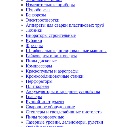
Измерительные приборы
Штроборезы
Бензорезы
Электроотвертки
Аппараты для сварки пластиковых труб
Лобзики
Вибраторы строительные
Рубанки
Фрезеры
Шлифовальные, полировальные машины
Гайковерты и винтоверты
Пилы дисковые
Компрессоры
Краскопульты и аэрографы
Кромкооблицовочные станки
Перфораторы
Плиткорезы
Аккумуляторы и зарядные устройства
Граверы
Ручной инструмент
Сварочное оборудование
Степлеры и гвоздезабивные пистолеты
Пилы торцовочные
Лазерные уровни, дальномеры, рулетки