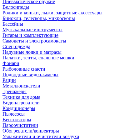
Пневматическое оружие
Велосипеды
Ролики и коньки, лыжи, защитные аксессуары
Бинокли, телескопы, микроскопы
Бассейны
Музыкальные инструменты
Гитары и комплектующие
Самокаты и электросамокаты
Спец одежда
Надувные лодки и матрасы
Палатки, тенты, спальные мешки
Фонари
Рыболовные снасти
Подводные видео-камеры
Рации
Металлоискатели
Тренажеры
Техника для дома
Водонагреватели
Кондиционеры
Пылесосы
Вентиляторы
Пароочистители
Обогреватели/конвекторы
Увлажнители и очистители воздуха