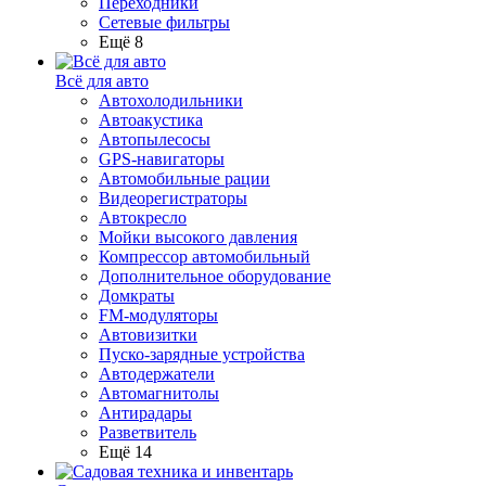
Переходники
Сетевые фильтры
Ещё 8
Всё для авто
Автохолодильники
Автоакустика
Автопылесосы
GPS-навигаторы
Автомобильные рации
Видеорегистраторы
Автокресло
Мойки высокого давления
Компрессор автомобильный
Дополнительное оборудование
Домкраты
FM-модуляторы
Автовизитки
Пуско-зарядные устройства
Автодержатели
Автомагнитолы
Антирадары
Разветвитель
Ещё 14