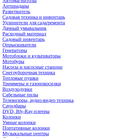
Автомагнитолы
Антирадары
Разветвитель
Садовая техника и инвентарь
Удлинители для сада/ремонта
Дачный умывальник
Расходный материал
Садовый инвентарь
Опрыскиватели
Генераторы
Мотоблоки и культиваторы
Мотобуры
Насосы и насосные станции
Снегоуборочная техника
Тепловые пушки
Триммеры и газонокосилки
Воздуходувки
Сабельные пилы
Телевизоры, аудио-видео техника
Саундбары
DVD, Bly-Ray-плееры
Колонки
Умные колонки
Портативные колонки
Музыкальные центры