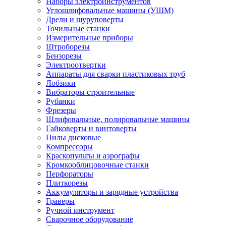
Наборы электроинструментов
Углошлифовальные машины (УШМ)
Дрели и шуруповерты
Точильные станки
Измерительные приборы
Штроборезы
Бензорезы
Электроотвертки
Аппараты для сварки пластиковых труб
Лобзики
Вибраторы строительные
Рубанки
Фрезеры
Шлифовальные, полировальные машины
Гайковерты и винтоверты
Пилы дисковые
Компрессоры
Краскопульты и аэрографы
Кромкооблицовочные станки
Перфораторы
Плиткорезы
Аккумуляторы и зарядные устройства
Граверы
Ручной инструмент
Сварочное оборудование