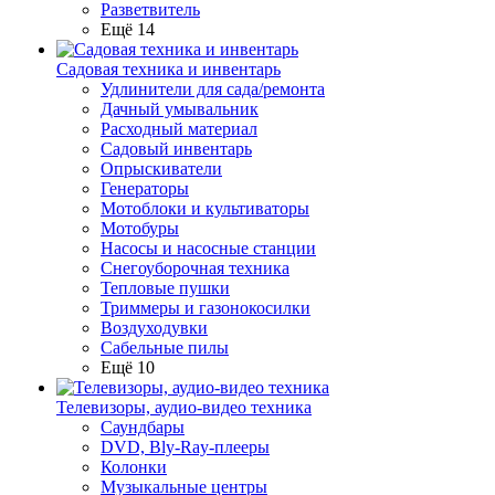
Разветвитель
Ещё 14
Садовая техника и инвентарь
Удлинители для сада/ремонта
Дачный умывальник
Расходный материал
Садовый инвентарь
Опрыскиватели
Генераторы
Мотоблоки и культиваторы
Мотобуры
Насосы и насосные станции
Снегоуборочная техника
Тепловые пушки
Триммеры и газонокосилки
Воздуходувки
Сабельные пилы
Ещё 10
Телевизоры, аудио-видео техника
Саундбары
DVD, Bly-Ray-плееры
Колонки
Музыкальные центры