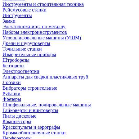
Инструменты и строительная техника
Рейсмусовые станки
Инструменты
Замки
Электроножницы по металлу
Наборы электроинструментов
Углошлифовальные машины (УШМ)
Дрели и шуруповерты
Точильные станки
Измерительные приборы
Штроборезы
Бензорезы
Электроотвертки
Аппараты для сварки пластиковых труб
Лобзики
Вибраторы строительные
Рубанки
Фрезеры
Шлифовальные, полировальные машины
Гайковерты и винтоверты
Пилы дисковые
Компрессоры
Краскопульты и аэрографы
Кромкооблицовочные станки
Перфораторы