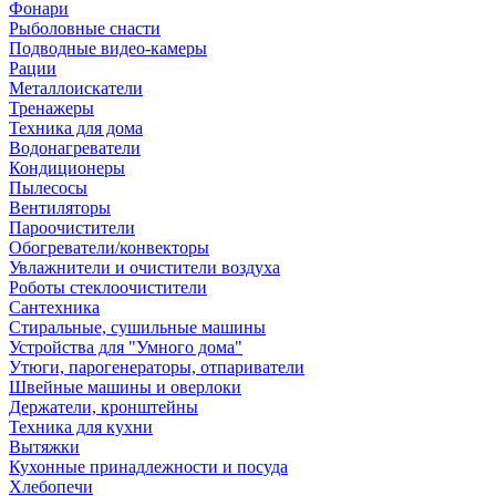
Фонари
Рыболовные снасти
Подводные видео-камеры
Рации
Металлоискатели
Тренажеры
Техника для дома
Водонагреватели
Кондиционеры
Пылесосы
Вентиляторы
Пароочистители
Обогреватели/конвекторы
Увлажнители и очистители воздуха
Роботы стеклоочистители
Сантехника
Стиральные, сушильные машины
Устройства для "Умного дома"
Утюги, парогенераторы, отпариватели
Швейные машины и оверлоки
Держатели, кронштейны
Техника для кухни
Вытяжки
Кухонные принадлежности и посуда
Хлебопечи