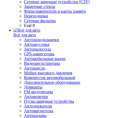
Сетевые зарядные устройства (СЗУ)
Защитные стекла
Флеш-накопители и карты памяти
Переходники
Сетевые фильтры
Ещё 8
Всё для авто
Автохолодильники
Автоакустика
Автопылесосы
GPS-навигаторы
Автомобильные рации
Видеорегистраторы
Автокресло
Мойки высокого давления
Компрессор автомобильный
Дополнительное оборудование
Домкраты
FM-модуляторы
Автовизитки
Пуско-зарядные устройства
Автодержатели
Автомагнитолы
Антирадары