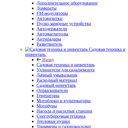
Дополнительное оборудование
Домкраты
FM-модуляторы
Автовизитки
Пуско-зарядные устройства
Автодержатели
Автомагнитолы
Антирадары
Разветвитель
Садовая техника и
инвентарь
Назад
Садовая техника и инвентарь
Удлинители для сада/ремонта
Дачный умывальник
Расходный материал
Садовый инвентарь
Опрыскиватели
Генераторы
Мотоблоки и культиваторы
Мотобуры
Насосы и насосные станции
Снегоуборочная техника
Тепловые пушки
Триммеры и газонокосилки