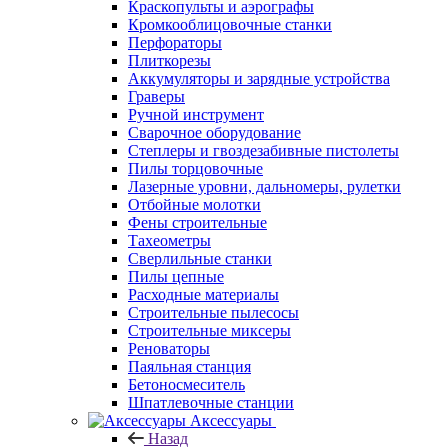
Краскопульты и аэрографы
Кромкооблицовочные станки
Перфораторы
Плиткорезы
Аккумуляторы и зарядные устройства
Граверы
Ручной инструмент
Сварочное оборудование
Степлеры и гвоздезабивные пистолеты
Пилы торцовочные
Лазерные уровни, дальномеры, рулетки
Отбойные молотки
Фены строительные
Тахеометры
Сверлильные станки
Пилы цепные
Расходные материалы
Строительные пылесосы
Строительные миксеры
Реноваторы
Паяльная станция
Бетоносмеситель
Шпатлевочные станции
Аксессуары
Назад