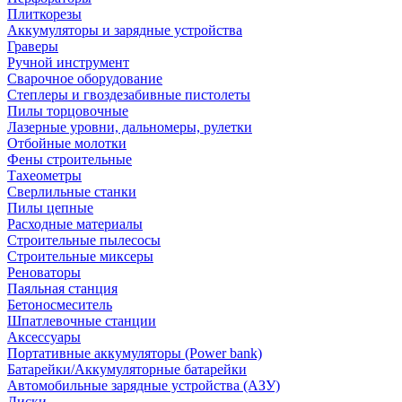
Плиткорезы
Аккумуляторы и зарядные устройства
Граверы
Ручной инструмент
Сварочное оборудование
Степлеры и гвоздезабивные пистолеты
Пилы торцовочные
Лазерные уровни, дальномеры, рулетки
Отбойные молотки
Фены строительные
Тахеометры
Сверлильные станки
Пилы цепные
Расходные материалы
Строительные пылесосы
Строительные миксеры
Реноваторы
Паяльная станция
Бетоносмеситель
Шпатлевочные станции
Аксессуары
Портативные аккумуляторы (Power bank)
Батарейки/Аккумуляторные батарейки
Автомобильные зарядные устройства (АЗУ)
Диски